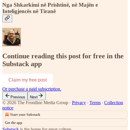
Nga Shkarkimi në Prishtinë, në Majën e
Inteligjencës në Tiranë
Continue reading this post for free in the
Substack app
Claim my free post
Or purchase a paid subscription.
Previous
Next
© 2026 The Frontline Media Group
·
Privacy
∙
Terms
∙
Collection
notice
Start your Substack
Get the app
Substack
is the home for great culture