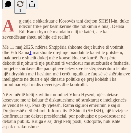
1
A
gjentja e shkarkuar e Kosovës tani drejton SHiSH-in, duke
ndezur frikë për besnikërinë dhe ndikimin e huaj. Derisa
Edi Rama hyn në mandatin e tij të katërt, a e ka
zëvendësuar shteti në hije atë realin?
Më 11 maj 2025, ndërsa Shqipëria shkonte drejt kutive të votimit
dhe Edi Rama
1
marshonte drejt një mandati të katërt të pritshëm,
makineria e shtetit dukej më e konsoliduar se kurrë. Por përtej
dekorit të njohur të një pushteti të vendosur me autobusët e fushatës,
prerjet e shiritave dhe paraqitjeve televizive të stërpërsëritura fshihej
një ndryshim më i heshtur, më i errët: ngulitja e fuqisë së shërbimeve
inteligjente në duart e një dinastie politike që prej kohësh i ka
turbulluar vijat midis qeverisjes dhe kontrollit.
Në zemër të këtij zhvillimi ndodhet Vlora Hyseni, një shtetase
kosovare me të kaluar të diskutueshme në strukturat e inteligjencës
së vendit të saj. Para dy vjetësh, Rama siguroi emërimin e saj si
Drejtoreshë e Shërbimit Informativ të Shtetit (SHISH), një lëvizje e
konfirmuar me dekret presidencial, por pothuajse e pa-adresuar në
debatin publik. Rruga e saj drejt këtij posti, sidoqoftë, nuk ishte
aspak e zakonshme.