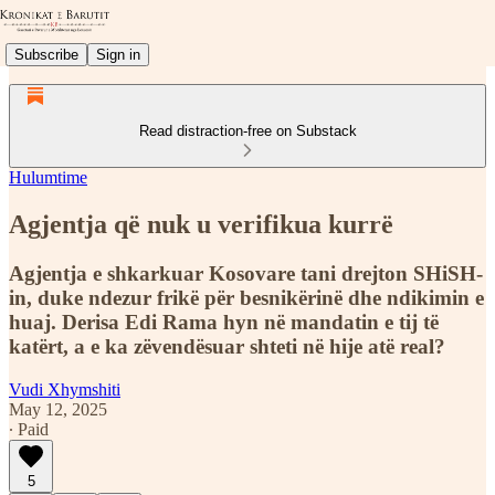
Subscribe
Sign in
Read distraction-free on Substack
Hulumtime
Agjentja që nuk u verifikua kurrë
Agjentja e shkarkuar Kosovare tani drejton SHiSH-
in, duke ndezur frikë për besnikërinë dhe ndikimin e
huaj. Derisa Edi Rama hyn në mandatin e tij të
katërt, a e ka zëvendësuar shteti në hije atë real?
Vudi Xhymshiti
May 12, 2025
∙ Paid
5