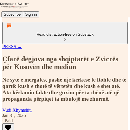
Subscribe
Sign in
Read distraction-free on Substack
PRESS ←
Çfarë dëgjova nga shqiptarët e Zvicrës
për Kosovën dhe median
Në sytë e mërgatës, pashë një kërkesë të ftohtë dhe të
qartë: kush e thotë të vërtetën dhe kush e shet atë.
Ata kërkonin fakte dhe guxim për ta thënë atë që
propaganda përpiqet ta mbulojë me zhurmë.
Vudi Xhymshiti
Jan 31, 2026
∙ Paid