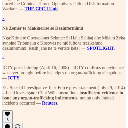
traced the Criminal Turned Operative's Path in Disinformation
Warfare. —
THE GPC I Unit
.
3
Në Zemër të Makinerisë së Dezinformimit
Nga Krimi te Operacionet Sekrete: Si Halit Sahitaj dhe Milaim Zeka
synojnë Tribunalin e Kosovës në një luftë të rrezikshme
dezinformimi. Kush janë në të vërtetë këta? —
SPOTLIGHT
.
4
ICTY press briefing (April 16, 2008) – ICTY confirms no evidence
was ever brought before its judges on organ-trafficking allegations​
—
ICTY
.
EU Special Investigative Task Force press statement (July 29, 2014)
– Lead investigator Clint Williamson finds
insufficient evidence to
issue any organ-trafficking indictments
, noting only limited
incidents occurred​ —
Reuters
.
3