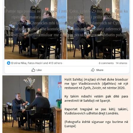
Pamje nga postimi në Facebook i zotit Çeku, i datës 29 maj 2025, ku ai ka
ripërdorur materialin investigativ nga publikimi i prillit 2025 i The
Gunpowder Chronicles mbi takimin Sahitaj-Vladislavovich në Cyrih.
Fotografitë origjinale dhe konteksti i tyre janë marrë pa asnjë referencë ndaj
burimit dhe janë riformuluar me synimin për të ç'orientuar debatin publik.
Ky akt i vjedhjes intelektuale nuk është thjesht joetik; është i
rrezikshëm. Ai përbën pjesë të një strategjie të mirëllogaritur nga një
rrjet dezinformimi që synon të minojë besimin e publikut te gazetaria
investigative dhe, rrjedhimisht, të zbehë përpjekjet e vazhdueshme
për t’i përballur me drejtësinë ish-krerët politik të luftës në Kosovë
dhe bashkëpunëtorët e tyre për dyshime se kanë kryer krime të luftës
dhe vrasje politike gjatë dhe pas luftës.
The Gunpowder Chronicles
e ka dokumentuar gjerësisht këtë rrjet, i
cili rrotullohet rreth Milaim Zekës, një manipulator mediatik me
përvojë, me lidhje të thella si me qarqe kriminale, ashtu edhe me
figura të lidhura me inteligjencën ruse. Vetë Zeka ka qenë cak i
shumë raportimeve zbuluese, që e nxjerrin atë si i përfshirë në
fabrikimin e provave, skema shantazhi dhe madje edhe në shitjen e
pamjeve të kohës së luftës për mediat shtetërore serbe, me qëllim
ushqimin e propagandës serbe që e akuzon UÇK-në për trafikim
organesh, akuza që tashmë janë hedhur poshtë si të pabazuara
4
.