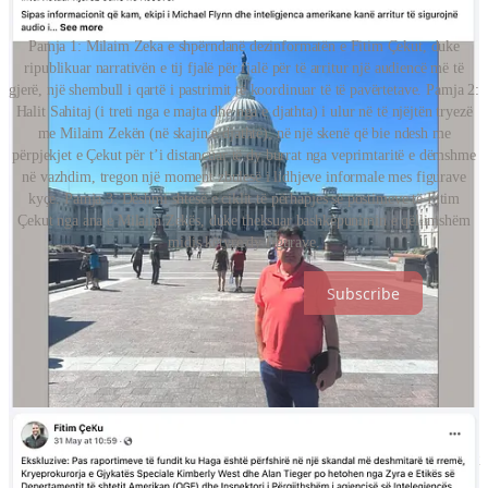
Pamja 1: Milaim Zeka e shpërndanë dezinformatën e Fitim Çekut, duke
ripublikuar narrativën e tij fjalë për fjalë për të arritur një audiencë më të
gjerë, një shembull i qartë i pastrimit të koordinuar të të pavërtetave. Pamja 2:
Halit Sahitaj (i treti nga e majta dhe nga e djathta) i ulur në të njëjtën tryezë
me Milaim Zekën (në skajin e djathtë), në një skenë që bie ndesh me
përpjekjet e Çekut për t’i distancuar të dy burrat nga veprimtaritë e dëmshme
në vazhdim, tregon një moment zbulesë i lidhjeve informale mes figurave
kyçe. Pamja 3: Dëshmi shtesë e ciklit të përhapjes së postimeve të Fitim
Çekut nga ana e Milaim Zekës, duke theksuar bashkëpunimin e qëllimshëm
midis këtyre dy figurave.
Subscribe
Gjatë punës sonë hulumtuese në vëzhgim të Milaim Zekës, ne kemi
gjetur dhe raportuar se si Zeka ka kultivuar lidhje me ish-emisarin e
diskredituar amerikan Richard Grenell, ka shpërndarë lista të
fabrikuara të të ashtuquajturve të pandehur për krime lufte dhe ka
organizuar përpjekje për manipulimin e dëshmitarëve me mbështetje
nga operatori i shërbimeve ruse Halit Sahitaj. Metodat e tij
pasqyrohen tani qartësisht edhe në ndërhyrjet më modeste të zotit
Çeku.