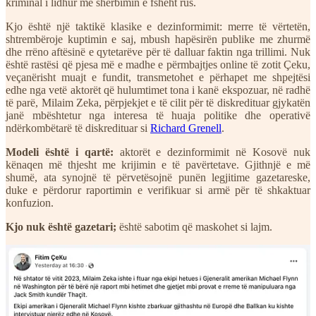
kriminal i lidhur me shërbimin e fsheht rus.
Kjo është një taktikë klasike e dezinformimit: merre të vërtetën,
shtrembëroje kuptimin e saj, mbush hapësirën publike me zhurmë
dhe rrëno aftësinë e qytetarëve për të dalluar faktin nga trillimi. Nuk
është rastësi që pjesa më e madhe e përmbajtjes online të zotit Çeku,
veçanërisht muajt e fundit, transmetohet e përhapet me shpejtësi
edhe nga vetë aktorët që hulumtimet tona i kanë ekspozuar, në radhë
të parë, Milaim Zeka, përpjekjet e të cilit për të diskredituar gjykatën
janë mbështetur nga interesa të huaja politike dhe operativë
ndërkombëtarë të diskredituar si
Richard Grenell
.
Modeli është i qartë:
aktorët e dezinformimit në Kosovë nuk
kënaqen më thjesht me krijimin e të pavërtetave. Gjithnjë e më
shumë, ata synojnë të përvetësojnë punën legjitime gazetareske,
duke e përdorur raportimin e verifikuar si armë për të shkaktuar
konfuzion.
Kjo nuk është gazetari;
është sabotim që maskohet si lajm.