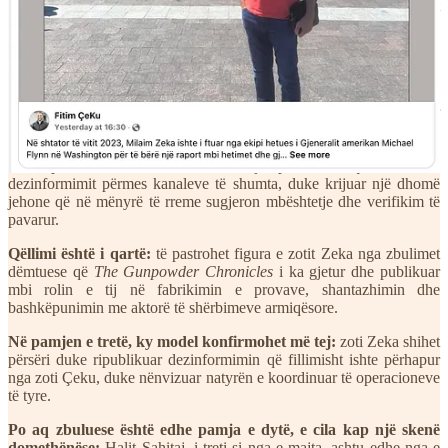
pakontestueshme hulumtuese, të cilat do t’i zbulojnë edhe shtresat
më të thella të ndërhyrjes së huaj dhe
bashkëpunimit vendas.
Varësia e ndërsjellë mes zotit Çeku dhe zotit Zeka nuk është as
rastësore, as e padëmshme; ajo përbën një mekanizëm thelbësor të
këtij ekosistemi dezinformues. Siç dokumentohet në pamjen e parë,
zoti Zeka shpesh i përhap postimet e zotit Çeku, duke ripublikuar
narrativat e tij për një audiencë më të gjerë dhe duke u dhënë atyre
një fasadë të rreme legjitimiteti. Këtu nuk kemi të bëjmë me një
ndërveprim të rastësishëm: është një pastrim i qëllimshëm i
dezinformimit përmes kanaleve të shumta, duke krijuar një dhomë
jehone që në mënyrë të rreme sugjeron mbështetje dhe verifikim të
pavarur.
Qëllimi është i qartë:
të pastrohet figura e zotit Zeka nga zbulimet
dëmtuese që
The Gunpowder Chronicles
i ka gjetur dhe publikuar
mbi rolin e tij në fabrikimin e provave, shantazhimin dhe
bashkëpunimin me aktorë të shërbimeve armiqësore.
Në pamjen e tretë, ky model konfirmohet më tej:
zoti Zeka shihet
përsëri duke ripublikuar dezinformimin që fillimisht ishte përhapur
nga zoti Çeku, duke nënvizuar natyrën e koordinuar të operacioneve
të tyre.
Po aq zbuluese është edhe pamja e dytë, e cila kap një skenë
domethënëse:
Halit Sahitaj, i treti si nga e majta, ashtu edhe nga e