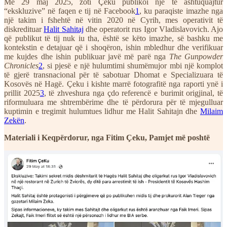
Më 29 maj 2025, zoti Çeku publikoi një të ashtuquajtur
“ekskluzive” në faqen e tij në Facebook
1
, ku paraqiste imazhe nga
një takim i fshehtë në vitin 2020 në Cyrih, mes operativit të
diskredituar
Halit Sahitaj
dhe operatorit rus Igor Vladislavovich. Ajo
që publikut të tij nuk iu tha, është se këto imazhe, së bashku me
kontekstin e detajuar që i shoqëron, ishin mbledhur dhe verifikuar
me kujdes dhe ishin publikuar javë më parë nga
The Gunpowder
Chronicles
2
, si pjesë e një hulumtimi shumëmujor mbi një komplot
të gjerë transnacional për të sabotuar Dhomat e Specializuara të
Kosovës në Hagë. Çeku i kishte marrë fotografitë nga raporti ynë i
prillit 2025
3
, të zhveshura nga çdo referencë e burimit origjinal, të
riformuluara me shtrembërime dhe të përdorura për të mjegulluar
kuptimin e tregimit hulumtues lidhur me Halit Sahitajn dhe
Milaim
Zekën
.
Materiali i Keqpërdorur, nga Fitim Çeku, Pamjet më poshtë