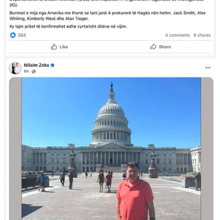
Vjedhja e gjetjeve tona nga Cyrihu i përshtatet saktësisht këtij
modeli:
duke u paraqitur si burim i të ashtuquajturave ‘ekskluzive’,
të marra nga një hulumtim që ai nuk e ka kryer, dhe të zhveshura
nga përmbajtja kritike, zoti Çeku kontribuon në të njëjtin projekt
korruptues: diskreditimin e Dhomave të Specializuara, mbrojtjen e
rrjeteve kriminale dhe manipulimin e qëllimshëm të diskursit të
brishtë publik në Kosovë.
Fakti që zoti Çeku e bën këtë nën flamurin e rremë të gazetarisë e
bën edhe më të rëndë. Nuk ka asnjë regjistrim faktik të
verifikueshëm që e dëshmon se zt Çeku është gazetar apo ka punuar
ndonjëher si i tillë, me asnjë mbikëqyrje redaksionale të besueshme
dhe asnjë respektim të standardeve profesionale për verifikimin e
fakteve apo referimin e burimeve. Personaliteti i tij online nuk
funksionon si reporter, por si një mjet shtrembërimi, një përhapës i
përshtatshëm për narrativat e atyre që më së shumti i tremben
përgjegjësisë e të vërtetës.
Koha e ndërhyrjes së tij më të fundit është gjithashtu domethënëse.
Rrjeti Zeka-Sahitaj po përballet me ekspozim në rritje. Agjencitë
ndërkombëtare të zbatimit të ligjit dhe të inteligjencës janë tashmë
më të vetëdijshme se kurrë për shkallën e kësaj makinerie
dezinformimi. Dhe
The Gunpowder Chronicles
ka premtuar të
vazhdojë me fazat e ardhshme të nxjerrjes së artikujve me gjetje të