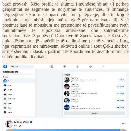
bazë provash. Këto profile të shumta i mundësojnë atij t’i përhap
gënjeshtrat në segmente të ndryshme të audiencës, të shmangë
përgjegjësinë kur një llogari vihet në pikëpyetje, dhe të krijojë
iluzionin e një mbështetjeje më të gjerë për narrativat e tij. Vetë
postimet janë të mbushura me pretendime të paverifikueshme rreth
hulumtimeve të supozuara amerikane dhe shtrembërime
senzacionaliste të punës së Dhomave të Specializuara të Kosovës,
duke dëshmuar një shpërfillje të qëllimshme për të vërtetën. Larg
nga veprimtaria me mirëbesim, aktiviteti online i zotit Çeku shërben
si një shembull klasik i pastrimit të koordinuar të dezinformimit në
sferën publike dixhitale.