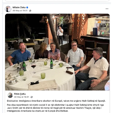
Prandaj është thelbësore që kjo sjellje të emërtohet për atë që është:
jo oportunizëm i padëmshëm, por një akt i qëllimshëm sabotimi ndaj
procesit të drejtësisë.
The Gunpowder Chronicles
qëndron pas integritetit të raportimit të
saj. Gjetjet tona janë plotësisht të dokumentuara, të verifikuara me
rigorozitet dhe të mbështetura në burime të qarta. Ne nuk do të
ndalemi përballë përpjekjeve për t’i vjedhur apo shtrembëruar ato.
As nuk do të heshtim përballë fushatave të zakonshme të shpifjeve
që ekspozimi i tillë zakonisht provokon.
Qytetarët e Kosovës dhe bashkësia ndërkombëtare meritojnë qartësi
mbi atë se kush po e manipulon diskursin publike dhe pse. Ata
meritojnë ta dinë se pas sjelljeve oportuniste të figurave si zoti Çeku
qëndron një projekt shumë më i rrezikshëm, i koordinuar nga
operativë të stërvitur të dezinformimit, i mbështetur nga inteligjenca
e huaj
(ruse dhe serbe)
dhe i drejtuar drejtpërdrejt kundër përparimit
të vështirë të sistemit të drejtësisë në Kosovë.
Ky është tregimi që ne do të vazhdojmë ta tregojmë. Dhe asnjë sasi
vjedhjeje apo shtrembërimi nuk do ta ndryshojë këtë.
The Gunpowder Chronicles / Spotlight
është një publikim i
mbështetur nga lexuesit. Për të marrë postimet e reja dhe për të