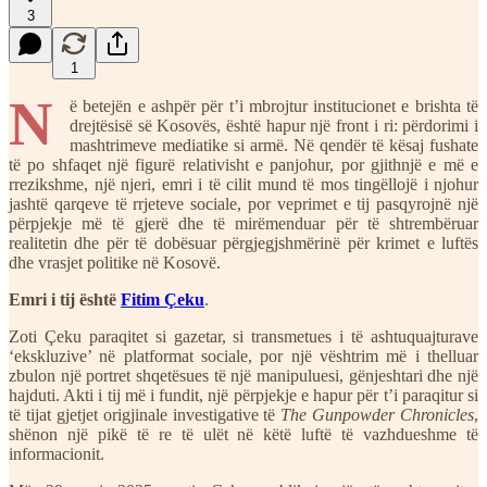
3
1
N
ë betejën e ashpër për t’i mbrojtur institucionet e brishta të
drejtësisë së Kosovës, është hapur një front i ri: përdorimi i
mashtrimeve mediatike si armë. Në qendër të kësaj fushate
të po shfaqet një figurë relativisht e panjohur, por gjithnjë e më e
rrezikshme, një njeri, emri i të cilit mund të mos tingëllojë i njohur
jashtë qarqeve të rrjeteve sociale, por veprimet e tij pasqyrojnë një
përpjekje më të gjerë dhe të mirëmenduar për të shtrembëruar
realitetin dhe për të dobësuar përgjegjshmërinë për krimet e luftës
dhe vrasjet politike në Kosovë.
Emri i tij është
Fitim Çeku
.
Zoti Çeku paraqitet si gazetar, si transmetues i të ashtuquajturave
‘ekskluzive’ në platformat sociale, por një vështrim më i thelluar
zbulon një portret shqetësues të një manipuluesi, gënjeshtari dhe një
hajduti. Akti i tij më i fundit, një përpjekje e hapur për t’i paraqitur si
të tijat gjetjet origjinale investigative të
The Gunpowder Chronicles
,
shënon një pikë të re të ulët në këtë luftë të vazhdueshme të
informacionit.