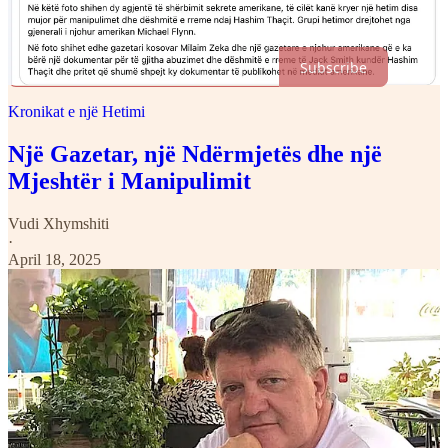
mbështetur punën tonë, mund të bëheni abonent falas ose me
pagesë, ose të dhuroni një donacion të dëshiruar.
Subscribe
Kronikat e një Hetimi
Një Gazetar, një Ndërmjetës dhe një
Mjeshtër i Manipulimit
Vudi Xhymshiti
·
April 18, 2025