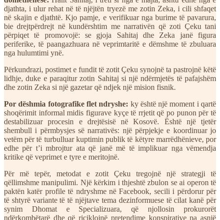
djathta, i ulur rehat në të njëjtën tryezë me zotin Zeka, i cili shfaqet
në skajin e djathtë. Kjo pamje, e verifikuar nga burime të pavarura,
bie drejtpërdrejt në kundërshtim me narrativën që zoti Çeku tani
përpiqet të promovojë: se gjoja Sahitaj dhe Zeka janë figura
periferike, të paangazhuara në veprimtaritë e dëmshme të zbuluara
nga hulumtimi ynë.
Përkundrazi, postimet e fundit të zotit Çeku synojnë ta pastrojnë këtë
lidhje, duke e paraqitur zotin Sahitaj si një ndërmjetës të pafajshëm
dhe zotin Zeka si një gazetar që ndjek një mision fisnik.
Por dëshmia fotografike flet ndryshe:
ky është një moment i qartë
shoqërimit informal midis figurave kyçe të rrjetit që po punon për të
destabilizuar procesin e drejtësisë në Kosovë. Është një tjetër
shembull i përmbysjes së narrativës: një përpjekje e koordinuar jo
vetëm për të turbulluar kuptimin publik të këtyre marrëdhënieve, por
edhe për t’i mbrojtur ata që janë më të implikuar nga vëmendja
kritike që veprimet e tyre e meritojnë.
Për më tepër, metodat e zotit Çeku tregojnë një strategji të
qëllimshme manipulimi. Një kërkim i thjeshtë zbulon se ai operon të
paktën katër profile të ndryshme në Facebook, secili i përdorur për
të shtyrë variante të të njëjtave tema dezinformuese të cilat kanë për
synim Dhomat e Specializuara, që njollosin prokurorët
ndërkombëtarë dhe që riciklojnë pretendime konspirative pa asnjë