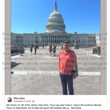
Pamje që ilustrojnë përdorimin nga ana e zotit Çeku të profileve të shumta në
Facebook për të qarkulluar akuza të pabazuara dhe narrativa konspirative që
kanë në shënjestër Dhomat e Specializuara dhe prokurorët e tyre. Pamjet në
këtë galeri tregojnë të paktën katër profile të ndryshme të Fitim Çekut në
Facebook, tregojnë gjithashtu Milaim Zekën duke ripublikuar postimet e tij,
si dhe një pamje nga një postim i Fitim Çekut ku në fotografi shihet Halit
Sahitaj në qendër dhe Zeka në anën e djathtë të fotografisë, një model i qartë i
shtrembërimit sistematik, i krijuar për të ç'orientuar kuptimin publik dhe për
të minuar besimin në proceset gjyqësore.
Në këtë klimë, aktorë si zoti Çeku përdoren për të krijuar zhurmë,
për të ç’orientuar publikun, për të marrë merita të rreme dhe për të
shtrembëruar realitetin e asaj që gazetarët investigativë dhe
prokurorët e ndershëm po zbulojnë. Është një taktikë e dëshpëruar.
Por, nëse lihet pa u sfiduar, rrezikon të helmojë hapësirën publike, të
inkurajojë kriminelët dhe të gërryejë besimin tek institucionet që
populli i Kosovës i meriton.