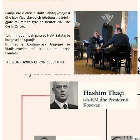
Megjithatë, Zeka ka pohuar rrejshëm se vetë gjykata që ai sulmon
është themeluar nga Serbia, kur në të vërtetë ajo është krijuar nga
Kuvendi i Kosovës në bashkëpunim me bashkësinë ndërkombëtare,
me qëllim që të sjellë drejtësi për viktimat e krimeve të luftës dhe
vrasjeve politike të kryera gjatë dhe pas luftës në Kosovë. Deri më
sot, Zeka mbetet arkitekti kryesor i fushatës aktuale të dezinformimit
që ka në shënjestër Dhomat e Specializuara.