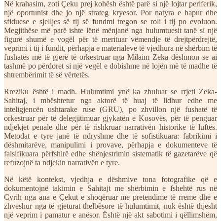
Në krahasim, zoti Çeku prej kohësh është parë si një lojtar periferik,
një oportunist dhe jo një strateg kryesor. Por natyra e hapur dhe
sfiduese e sjelljes së tij së fundmi tregon se roli i tij po evoluon.
Megjithëse më parë ishte lënë mënjanë nga hulumtuesit tanë si një
figurë shumë e vogël për të merituar vëmendje të drejtpërdrejtë,
veprimi i tij i fundit, përhapja e materialeve të vjedhura në shërbim të
fushatës më të gjerë të orkestruar nga Milaim Zeka dëshmon se ai
tashmë po përdoret si një vegël e dobishme në lojën më të madhe të
shtrembërimit të së vërtetës.
Rreziku është i madh. Hulumtimi ynë ka zbuluar se rrjeti Zeka-
Sahitaj, i mbështetur nga aktorë të huaj të lidhur edhe me
inteligjencën ushtarake ruse (GRU), po zhvillon një fushatë të
orkestruar për të delegjitimuar gjykatën e Kosovës, për të penguar
ndjekjet penale dhe për të rishkruar narrativën historike të luftës.
Metodat e tyre janë të ndryshme dhe të sofistikuara: fabrikimi i
dëshmitarëve, manipulimi i provave, përhapja e dokumenteve të
falsifikuara përfshirë edhe shënjestrimin sistematik të gazetarëve që
refuzojnë ta ndjekin narrativën e tyre.
Në këtë kontekst, vjedhja e dëshmive tona fotografike që e
dokumentojnë takimin e Sahitajt me shërbimin e fshehtë rus në
Cyrih nga ana e Çekut e shoqëruar me pretendime të rreme dhe e
zhveshur nga të gjeturat thelbësore të hulumtimit, nuk është thjesht
një veprim i pamatur e anësor. Është një akt sabotimi i qëllimshëm,