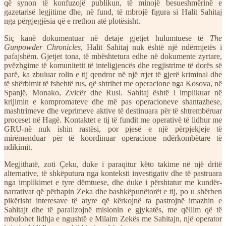
që synon të konfuzojë publikun, të minojë besueshmërinë e
gazetarisë legjitime dhe, në fund, të mbrojë figura si Halit Sahitaj
nga përgjegjësia që e rrethon atë plotësisht.
Siç kanë dokumentuar në detaje gjetjet hulumtuese të
The
Gunpowder Chronicles
, Halit Sahitaj nuk është një ndërmjetës i
pafajshëm. Gjetjet tona, të mbështetura edhe në dokumente zyrtare,
pvëzhgime të komunitetit të inteligjencës dhe regjistrime të dorës së
parë, ka zbuluar rolin e tij qendror në një rrjet të gjerë kriminal dhe
të shërbimit të fshehtë rus, që shtrihet me operacione nga Kosova, në
Spanjë, Monako, Zvicër dhe Rusi. Sahitaj është i implikuar në
krijimin e kompromateve dhe më pas operacioneve shantazhese,
mashtrimeve dhe veprimeve aktive të destinuara për të shtrembëruar
proceset në Hagë. Kontaktet e tij të fundit me operativë të lidhur me
GRU-në nuk ishin rastësi, por pjesë e një përpjekjeje të
mirëmenduar për të koordinuar operacione ndërkombëtare të
ndikimit.
Megjithatë, zoti Çeku, duke i paraqitur këto takime në një dritë
alternative, të shkëputura nga konteksti investigativ dhe të pastruara
nga implikimet e tyre dëmtuese, dhe duke i përshtatur me kundër-
narrativat që përhapin Zeka dhe bashkëpunëtorët e tij, po u shërben
pikërisht interesave të atyre që kërkojnë ta pastrojnë imazhin e
Sahitajt dhe të paralizojnë misionin e gjykatës, me qëllim që të
mbulohet lidhja e ngushtë e Milaim Zekës me Sahitajn, një operator