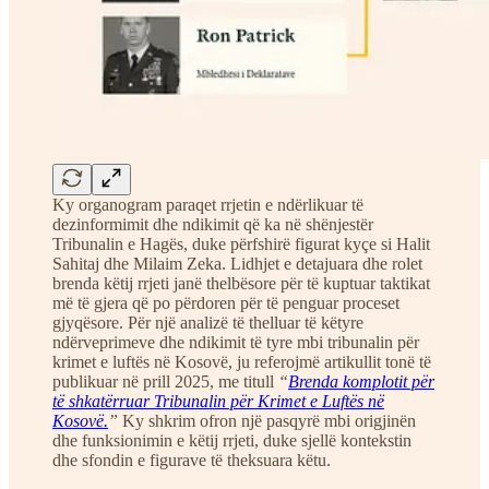
Ky organogram paraqet rrjetin e ndërlikuar të
dezinformimit dhe ndikimit që ka në shënjestër
Tribunalin e Hagës, duke përfshirë figurat kyçe si Halit
Sahitaj dhe Milaim Zeka. Lidhjet e detajuara dhe rolet
brenda këtij rrjeti janë thelbësore për të kuptuar taktikat
më të gjera që po përdoren për të penguar proceset
gjyqësore. Për një analizë të thelluar të këtyre
ndërveprimeve dhe ndikimit të tyre mbi tribunalin për
krimet e luftës në Kosovë, ju referojmë artikullit tonë të
publikuar në prill 2025, me titull
“
Brenda komplotit për
të shkatërruar Tribunalin për Krimet e Luftës në
Kosovë.
”
Ky shkrim ofron një pasqyrë mbi origjinën
dhe funksionimin e këtij rrjeti, duke sjellë kontekstin
dhe sfondin e figurave të theksuara këtu.