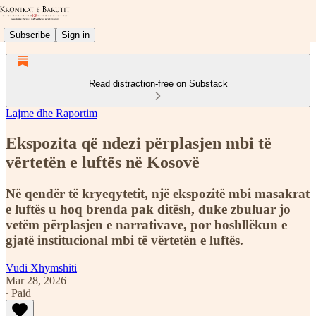
Subscribe
Sign in
Read distraction-free on Substack
Lajme dhe Raportim
Ekspozita që ndezi përplasjen mbi të
vërtetën e luftës në Kosovë
Në qendër të kryeqytetit, një ekspozitë mbi masakrat
e luftës u hoq brenda pak ditësh, duke zbuluar jo
vetëm përplasjen e narrativave, por boshllëkun e
gjatë institucional mbi të vërtetën e luftës.
Vudi Xhymshiti
Mar 28, 2026
∙ Paid