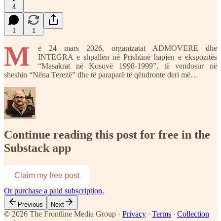
4
1
1
M
ë 24 mars 2026, organizatat ADMOVERE dhe
INTEGRA e shpallën në Prishtinë hapjen e ekspozitës
“Masakrat në Kosovë 1998-1999”, të vendosur në
sheshin “Nëna Terezë” dhe të paraparë të qëndronte deri më…
Continue reading this post for free in the
Substack app
Claim my free post
Or purchase a paid subscription.
Previous
Next
© 2026 The Frontline Media Group
·
Privacy
∙
Terms
∙
Collection