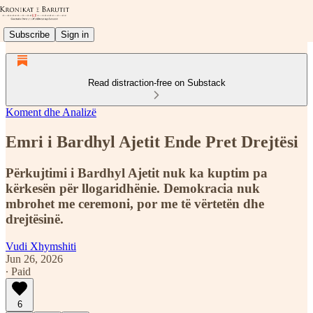
Subscribe
Sign in
Read distraction-free on Substack
Koment dhe Analizë
Emri i Bardhyl Ajetit Ende Pret Drejtësi
Përkujtimi i Bardhyl Ajetit nuk ka kuptim pa
kërkesën për llogaridhënie. Demokracia nuk
mbrohet me ceremoni, por me të vërtetën dhe
drejtësinë.
Vudi Xhymshiti
Jun 26, 2026
∙ Paid
6