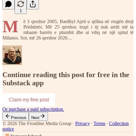
1
M
ë 3 qershor 2005, Bardhyl Ajeti u qëllua në rrugën drejt
Prishtinës. Më 25 qershor, trupi i tij nuk arriti më ta
mbante barrën e plumbit dhe ai vdiq në një spital të
Milanos. Sot, më 26 qershor 2026…
Continue reading this post for free in the
Substack app
Claim my free post
Or purchase a paid subscription.
Previous
Next
© 2026 The Frontline Media Group
·
Privacy
∙
Terms
∙
Collection
notice