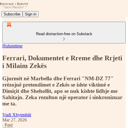
Subscribe
Sign in
Read distraction-free on Substack
Hulumtime
Ferrari, Dokumentet e Rreme dhe Rrjeti
i Milaim Zekës
Gjurmët në Marbella dhe Ferrari "NM-DZ 77"
rrëzojnë pretendimet e Zekës se ishte viktimë e
Dimiçit dhe Shehollit, apo se nuk kishte lidhje me
Sahitajn. Zeka rezulton një operator i sinkronizuar
me ta.
Vudi Xhymshiti
Mar 27, 2026
∙ Paid