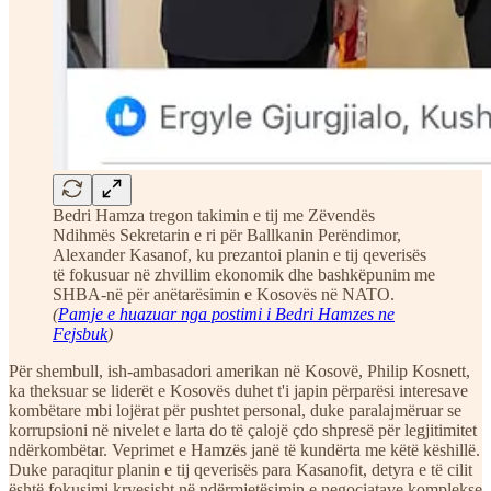
Bedri Hamza tregon takimin e tij me Zëvendës
Ndihmës Sekretarin e ri për Ballkanin Perëndimor,
Alexander Kasanof, ku prezantoi planin e tij qeverisës
të fokusuar në zhvillim ekonomik dhe bashkëpunim me
SHBA-në për anëtarësimin e Kosovës në NATO.
(
Pamje e huazuar nga postimi i Bedri Hamzes ne
Fejsbuk
)
Për shembull, ish-ambasadori amerikan në Kosovë, Philip Kosnett,
ka theksuar se liderët e Kosovës duhet t'i japin përparësi interesave
kombëtare mbi lojërat për pushtet personal, duke paralajmëruar se
korrupsioni në nivelet e larta do të çalojë çdo shpresë për legjitimitet
ndërkombëtar. Veprimet e Hamzës janë të kundërta me këtë këshillë.
Duke paraqitur planin e tij qeverisës para Kasanofit, detyra e të cilit
është fokusimi kryesisht në ndërmjetësimin e negociatave komplekse