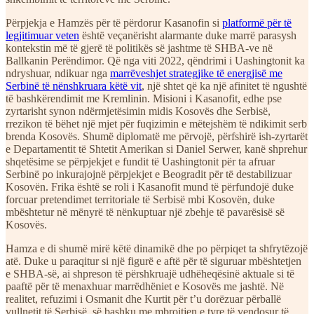
Përpjekja e Hamzës për të përdorur Kasanofin si
platformë për të
legjitimuar veten
është veçanërisht alarmante duke marrë parasysh
kontekstin më të gjerë të politikës së jashtme të SHBA-ve në
Ballkanin Perëndimor. Që nga viti 2022, qëndrimi i Uashingtonit ka
ndryshuar, ndikuar nga
marrëveshjet strategjike të energjisë me
Serbinë të nënshkruara këtë vit
, një shtet që ka një afinitet të ngushtë
të bashkërendimit me Kremlinin. Misioni i Kasanofit, edhe pse
zyrtarisht synon ndërmjetësimin midis Kosovës dhe Serbisë,
rrezikon të bëhet një mjet për fuqizimin e mëtejshëm të ndikimit serb
brenda Kosovës. Shumë diplomatë me përvojë, përfshirë ish-zyrtarët
e Departamentit të Shtetit Amerikan si Daniel Serwer, kanë shprehur
shqetësime se përpjekjet e fundit të Uashingtonit për ta afruar
Serbinë po inkurajojnë përpjekjet e Beogradit për të destabilizuar
Kosovën. Frika është se roli i Kasanofit mund të përfundojë duke
forcuar pretendimet territoriale të Serbisë mbi Kosovën, duke
mbështetur në mënyrë të nënkuptuar një zbehje të pavarësisë së
Kosovës.
Hamza e di shumë mirë këtë dinamikë dhe po përpiqet ta shfrytëzojë
atë. Duke u paraqitur si një figurë e aftë për të siguruar mbështetjen
e SHBA-së, ai shpreson të përshkruajë udhëheqësinë aktuale si të
paaftë për të menaxhuar marrëdhëniet e Kosovës me jashtë. Në
realitet, refuzimi i Osmanit dhe Kurtit për t’u dorëzuar përballë
vullnetit të Serbisë, së bashku me mbrojtjen e tyre të vendosur të