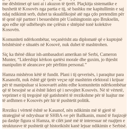
me dështimet që tani ai i akuzon të tjerët. Plaçkitja sistematike e
buxhetit të Kosovës nga partia e tij, së bashku me kapitullimin e saj
ndaj ndikimit serb, duhet ta skualifikojnë atë nga çdo pretendim për
të qenë një partner i besueshëm për Uashingtonin apo Brukselin,
apo edhe një udhëheqës me çelësin e shtëpisë tonë kolektive
Kosovën.
Komuniteti ndërkombëtar, veçanërisht ata diplomatë që e kuptojnë
brishtësinë e situatës në Kosovë, nuk duhet të mashtrohen.
Siç ka thënë dikur ish-ambasadori amerikan në Serbi, Cameron
Munter, “Lidershipi kërkon qartësi morale dhe guxim, jo thjesht
manipulim të aleancave për përfitim personal.”
Hamza mishëron këtë të fundit. Plani i tij qeverisës, i paraqitur para
Kasanofit, nuk është gjë tjetër veçse një mashtrim elektoral i krijuar
për të manipuluar si kosovarët ashtu edhe komunitetin ndërkombëtar
që të besojnë se ai është lideri që i nevojitet Kosovës. Në të vërtetë,
veprimet e tij tregojnë një gatishmëri të rrezikshme për të luajtur me
të ardhmen e Kosovës për hir të pushtetit politik.
Rreziku i vërtetë është se Kasanof, nën ndikimin më të gjerë të
strategjisë së ndryshuar të SHBA-ve për Ballkanin, mund të fuqizojë
pa dashje figura si Hamza, të cilët janë më të interesuar në ruajtjen e
strukturave të pushtetit që historikisht kanë lejuar ndikimin e Serbisë.