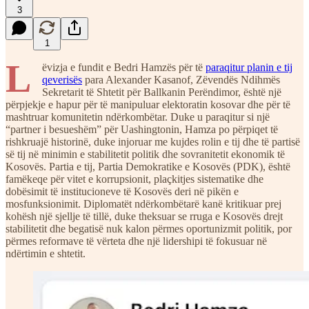
3
1
L
ëvizja e fundit e Bedri Hamzës për të
paraqitur planin e tij
qeverisës
para Alexander Kasanof, Zëvendës Ndihmës
Sekretarit të Shtetit për Ballkanin Perëndimor, është një
përpjekje e hapur për të manipuluar elektoratin kosovar dhe për të
mashtruar komunitetin ndërkombëtar. Duke u paraqitur si një
“partner i besueshëm” për Uashingtonin, Hamza po përpiqet të
rishkruajë historinë, duke injoruar me kujdes rolin e tij dhe të partisë
së tij në minimin e stabilitetit politik dhe sovranitetit ekonomik të
Kosovës. Partia e tij, Partia Demokratike e Kosovës (PDK), është
famëkeqe për vitet e korrupsionit, plaçkitjes sistematike dhe
dobësimit të institucioneve të Kosovës deri në pikën e
mosfunksionimit. Diplomatët ndërkombëtarë kanë kritikuar prej
kohësh një sjellje të tillë, duke theksuar se rruga e Kosovës drejt
stabilitetit dhe begatisë nuk kalon përmes oportunizmit politik, por
përmes reformave të vërteta dhe një lidershipi të fokusuar në
ndërtimin e shtetit.