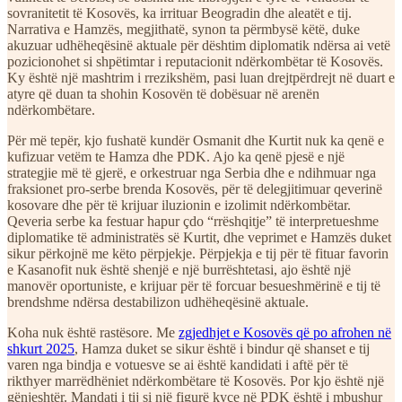
sovranitetit të Kosovës, ka irrituar Beogradin dhe aleatët e tij.
Narrativa e Hamzës, megjithatë, synon ta përmbysë këtë, duke
akuzuar udhëheqësinë aktuale për dështim diplomatik ndërsa ai vetë
pozicionohet si shpëtimtar i reputacionit ndërkombëtar të Kosovës.
Ky është një mashtrim i rrezikshëm, pasi luan drejtpërdrejt në duart e
atyre që duan ta shohin Kosovën të dobësuar në arenën
ndërkombëtare.
Për më tepër, kjo fushatë kundër Osmanit dhe Kurtit nuk ka qenë e
kufizuar vetëm te Hamza dhe PDK. Ajo ka qenë pjesë e një
strategjie më të gjerë, e orkestruar nga Serbia dhe e ndihmuar nga
fraksionet pro-serbe brenda Kosovës, për të delegjitimuar qeverinë
kosovare dhe për të krijuar iluzionin e izolimit ndërkombëtar.
Qeveria serbe ka festuar hapur çdo “rrëshqitje” të interpretueshme
diplomatike të administratës së Kurtit, dhe veprimet e Hamzës duket
sikur përkojnë me këto përpjekje. Përpjekja e tij për të fituar favorin
e Kasanofit nuk është shenjë e një burrështetasi, ajo është një
manovër oportuniste, e krijuar për të forcuar besueshmërinë e tij të
brendshme ndërsa destabilizon udhëheqësinë aktuale.
Koha nuk është rastësore. Me
zgjedhjet e Kosovës që po afrohen në
shkurt 2025
, Hamza duket se sikur është i bindur që shanset e tij
varen nga bindja e votuesve se ai është kandidati i aftë për të
rikthyer marrëdhëniet ndërkombëtare të Kosovës. Por kjo është një
gënjeshtër. Mandati i tij si një figurë kyçe në PDK është i mbushur