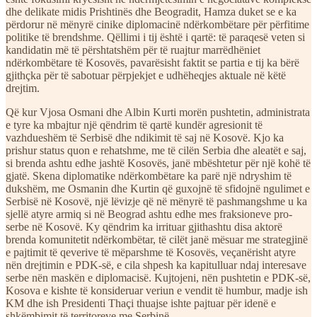
dhe delikate midis Prishtinës dhe Beogradit, Hamza duket se e ka
përdorur në mënyrë cinike diplomacinë ndërkombëtare për përfitime
politike të brendshme. Qëllimi i tij është i qartë: të paraqesë veten si
kandidatin më të përshtatshëm për të ruajtur marrëdhëniet
ndërkombëtare të Kosovës, pavarësisht faktit se partia e tij ka bërë
gjithçka për të sabotuar përpjekjet e udhëheqjes aktuale në këtë
drejtim.
Që kur Vjosa Osmani dhe Albin Kurti morën pushtetin, administrata
e tyre ka mbajtur një qëndrim të qartë kundër agresionit të
vazhdueshëm të Serbisë dhe ndikimit të saj në Kosovë. Kjo ka
prishur status quon e rehatshme, me të cilën Serbia dhe aleatët e saj,
si brenda ashtu edhe jashtë Kosovës, janë mbështetur për një kohë të
gjatë. Skena diplomatike ndërkombëtare ka parë një ndryshim të
dukshëm, me Osmanin dhe Kurtin që guxojnë të sfidojnë ngulimet e
Serbisë në Kosovë, një lëvizje që në mënyrë të pashmangshme u ka
sjellë atyre armiq si në Beograd ashtu edhe mes fraksioneve pro-
serbe në Kosovë. Ky qëndrim ka irrituar gjithashtu disa aktorë
brenda komunitetit ndërkombëtar, të cilët janë mësuar me strategjinë
e pajtimit të qeverive të mëparshme të Kosovës, veçanërisht atyre
nën drejtimin e PDK-së, e cila shpesh ka kapitulluar ndaj interesave
serbe nën maskën e diplomacisë. Kujtojeni, nën pushtetin e PDK-së,
Kosova e kishte të konsideruar veriun e vendit të humbur, madje ish
KM dhe ish Presidenti Thaçi thuajse ishte pajtuar për idenë e
shkëmbimit të territoreve me Serbinë.