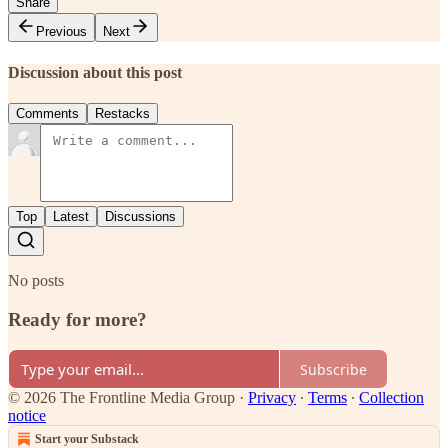
Share
Previous
Next
Discussion about this post
Comments
Restacks
Top
Latest
Discussions
No posts
Ready for more?
Subscribe
© 2026 The Frontline Media Group
·
Privacy
∙
Terms
∙
Collection
notice
Start your Substack