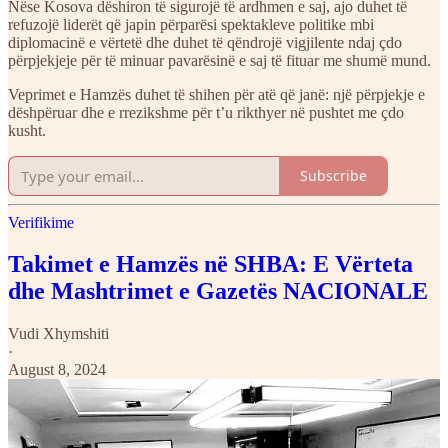
Nëse Kosova dëshiron të sigurojë të ardhmen e saj, ajo duhet të
refuzojë liderët që japin përparësi spektakleve politike mbi
diplomacinë e vërtetë dhe duhet të qëndrojë vigjilente ndaj çdo
përpjekjeje për të minuar pavarësinë e saj të fituar me shumë mund.
Veprimet e Hamzës duhet të shihen për atë që janë: një përpjekje e
dëshpëruar dhe e rrezikshme për t’u rikthyer në pushtet me çdo
kusht.
Subscribe
Verifikime
Takimet e Hamzës në SHBA: E Vërteta
dhe Mashtrimet e Gazetës NACIONALE
Vudi Xhymshiti
·
August 8, 2024