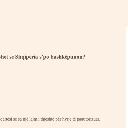
ohet se Shqipëria s’po bashkëpunon?
rtësi se sa një lajm i thjeshtë për hyrje të paautorizuar.