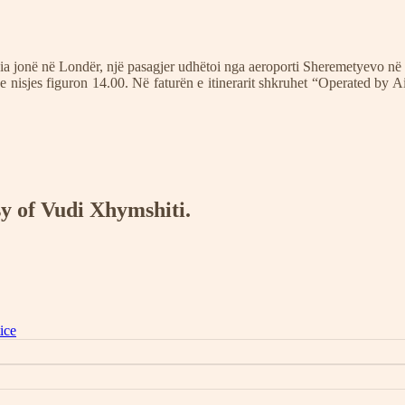
sia jonë në Londër, një pasagjer udhëtoi nga aeroporti Sheremetyevo n
 e nisjes figuron 14.00. Në faturën e itinerarit shkruhet “Operated b
sy of Vudi Xhymshiti.
ice