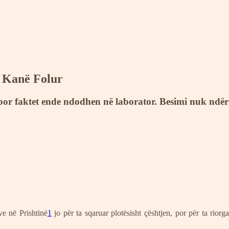
 Kanë Folur
ë, por faktet ende ndodhen në laborator. Besimi nuk nd
ve në Prishtinë
1
jo për ta sqaruar plotësisht çështjen, por për ta rior