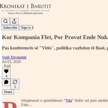
Lajme dhe Raportim
Subscribe
Sign in
Kur Kompania Flet, Por Provat Ende Nuk
Pas konferencës së "Vitës", politika vazhdon të flas
Vudi Xhymshiti
Jul 03, 2026
∙ Paid
4
1
Share
ërfaqësuesit e qumështores “
Vita
” dolën sot para media
Fabr…