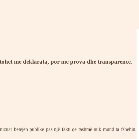
ërtohet me deklarata, por me prova dhe transparencë.
ganizuar betejën publike pas një fakti që tashmë nuk mund ta fshehin.