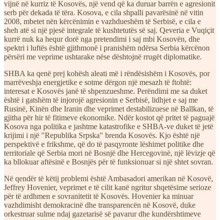
vijnë në kurriz të Kosovës, një vend që ka duruar barrën e agresionit
serb për dekada të tëra. Kosova, e cila shpalli pavarësinë në vitin
2008, mbetet nën kërcënimin e vazhdueshëm të Serbisë, e cila e
sheh atë si një pjesë integrale të kushtetutës së saj. Qeveria e Vuqiçit
kurrë nuk ka hequr dorë nga pretendimi i saj mbi Kosovën, dhe
spektri i luftës është gjithmonë i pranishëm ndërsa Serbia kërcënon
përsëri me veprime ushtarake nëse dështojnë rrugët diplomatike.
SHBA ka qenë prej kohësh aleati më i rëndësishëm i Kosovës, por
marrëveshja energjetike e sotme dërgon një mesazh të ftohtë:
interesat e Kosovës janë të shpenzueshme. Perëndimi me sa duket
është i gatshëm të injorojë agresionin e Serbisë, lidhjet e saj me
Rusinë, Kinën dhe Iranin dhe veprimet destabilizuese në Ballkan, të
gjitha për hir të fitimeve ekonomike. Ndër kostot që pritet të paguajë
Kosova nga politika e jashtme katastrofike e SHBA-ve duket të jetë
krijimi i një "Republika Srpska" brenda Kosovës. Kjo është një
perspektivë e frikshme, që do të pasqyronte lëshimet politike dhe
territoriale që Serbia mori në Bosnjë dhe Hercegovinë, një lëvizje që
ka bllokuar aftësinë e Bosnjës për të funksionuar si një shtet sovran.
Në qendër të këtij problemi është Ambasadori amerikan në Kosovë,
Jeffrey Hovenier, veprimet e të cilit kanë ngritur shqetësime serioze
për të ardhmen e sovranitetit të Kosovës. Hovenier ka minuar
vazhdimisht demokracinë dhe transparencën në Kosovë, duke
orkestruar sulme ndaj gazetarisë së pavarur dhe kundërshtimeve