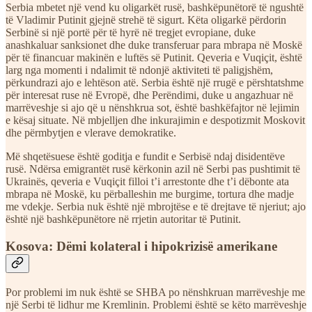
Serbia mbetet një vend ku oligarkët rusë, bashkëpunëtorë të ngushtë
të Vladimir Putinit gjejnë strehë të sigurt. Këta oligarkë përdorin
Serbinë si një portë për të hyrë në tregjet evropiane, duke
anashkaluar sanksionet dhe duke transferuar para mbrapa në Moskë
për të financuar makinën e luftës së Putinit. Qeveria e Vuqiçit, është
larg nga momenti i ndalimit të ndonjë aktiviteti të paligjshëm,
përkundrazi ajo e lehtëson atë. Serbia është një rrugë e përshtatshme
për interesat ruse në Evropë, dhe Perëndimi, duke u angazhuar në
marrëveshje si ajo që u nënshkrua sot, është bashkëfajtor në lejimin
e kësaj situate. Në mbjelljen dhe inkurajimin e despotizmit Moskovit
dhe përmbytjen e vlerave demokratike.
Më shqetësuese është goditja e fundit e Serbisë ndaj disidentëve
rusë. Ndërsa emigrantët rusë kërkonin azil në Serbi pas pushtimit të
Ukrainës, qeveria e Vuqiçit filloi t’i arrestonte dhe t’i dëbonte ata
mbrapa në Moskë, ku përballeshin me burgime, tortura dhe madje
me vdekje. Serbia nuk është një mbrojtëse e të drejtave të njeriut; ajo
është një bashkëpunëtore në rrjetin autoritar të Putinit.
Kosova: Dëmi kolateral i hipokrizisë amerikane
Por problemi im nuk është se SHBA po nënshkruan marrëveshje me
një Serbi të lidhur me Kremlinin. Problemi është se këto marrëveshje