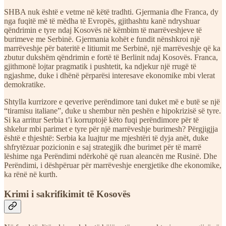
SHBA nuk është e vetme në këtë tradhti. Gjermania dhe Franca, dy
nga fuqitë më të mëdha të Evropës, gjithashtu kanë ndryshuar
qëndrimin e tyre ndaj Kosovës në këmbim të marrëveshjeve të
burimeve me Serbinë. Gjermania kohët e fundit nënshkroi një
marrëveshje për bateritë e litiumit me Serbinë, një marrëveshje që ka
zbutur dukshëm qëndrimin e fortë të Berlinit ndaj Kosovës. Franca,
gjithmonë lojtar pragmatik i pushtetit, ka ndjekur një rrugë të
ngjashme, duke i dhënë përparësi interesave ekonomike mbi vlerat
demokratike.
Shtylla kurrizore e qeverive perëndimore tani duket më e butë se një
“tiramisu italiane”, duke u shembur nën peshën e hipokrizisë së tyre.
Si ka arritur Serbia t’i korruptojë këto fuqi perëndimore për të
shkelur mbi parimet e tyre për një marrëveshje burimesh? Përgjigjja
është e thjeshtë: Serbia ka luajtur me mjeshtëri të dyja anët, duke
shfrytëzuar pozicionin e saj strategjik dhe burimet për të marrë
lëshime nga Perëndimi ndërkohë që ruan aleancën me Rusinë. Dhe
Perëndimi, i dëshpëruar për marrëveshje energjetike dhe ekonomike,
ka rënë në kurth.
Krimi i sakrifikimit të Kosovës