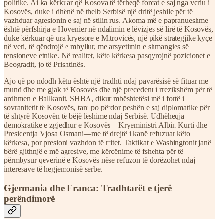
politike. Ai ka kërkuar që Kosova të tërheqë forcat e saj nga veriu i
Kosovës, duke i dhënë në thelb Serbisë një dritë jeshile për të
vazhduar agresionin e saj në stilin rus. Akoma më e papranueshme
është përfshirja e Hovenier në ndalimin e lëvizjes së lirë të Kosovës,
duke kërkuar që ura kryesore e Mitrovicës, një pikë strategjike kyçe
në veri, të qëndrojë e mbyllur, me arsyetimin e shmangies së
tensioneve etnike. Në realitet, këto kërkesa pasqyrojnë pozicionet e
Beogradit, jo të Prishtinës.
Ajo që po ndodh këtu është një tradhti ndaj pavarësisë së fituar me
mund dhe me gjak të Kosovës dhe një precedent i rrezikshëm për të
ardhmen e Ballkanit. SHBA, dikur mbështetësi më i fortë i
sovranitetit të Kosovës, tani po përdor peshën e saj diplomatike për
të shtyrë Kosovën të bëjë lëshime ndaj Serbisë. Udhëheqja
demokratike e zgjedhur e Kosovës—Kryeministri Albin Kurti dhe
Presidentja Vjosa Osmani—me të drejtë i kanë refuzuar këto
kërkesa, por presioni vazhdon të rritet. Taktikat e Washingtonit janë
bërë gjithnjë e më agresive, me kërcënime të fshehta për të
përmbysur qeverinë e Kosovës nëse refuzon të dorëzohet ndaj
interesave të hegjemonisë serbe.
Gjermania dhe Franca: Tradhtarët e tjerë
perëndimorë