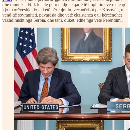
dhe mundësi. Nuk kishte përmendje të qartë të implikimeve reale që
kjo marrëveshje do të ketë për rajonin, veçanërisht për Kosovën, një
vend që sovraniteti, pavarësia dhe vetë ekzistenca e tij kërcënohet
vazhdimisht nga Serbia, dhe tani, duket, edhe nga vetë Perëndimi.