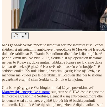
Mos gaboni:
Serbia mbetet e rreshtuar fort me interesat ruse. Vendi
shërben si një zgjatim i ambicieve gjeopolitike të Moskës në Evropë,
duke destabilizuar Ballkanin Perëndimor dhe duke krijuar një bazë
për ndikimin rus. Në vitin 2023, Serbia nisi një operacion ushtarak
në veri të Kosovës, duke imituar taktikat e Rusisë në Ukrainë duke
tentuar të aneksojë pjesë të Kosovës nën maskën e "mbrojtjes" së
serbëve etnikë. Ky nuk ishte një veprim i çastit; ishte një lëvizje e
menduar me kujdes për të destabilizuar Kosovën dhe për të sfiduar
pavarësinë e saj, të cilën Serbia kurrë nuk e ka njohur.
Cila ishte përgjigja e Washingtonit ndaj këtyre provokimeve?
Marrëveshja energjetike e sotme
sugjeron se SHBA është e gatshme
të injorojë agresionin e Serbisë, aleancat e saj anti-perëndimore dhe
tendencat e saj autoritare, e gjithë kjo për hir të bashkëpunimit
ekonomik. Kjo nuk është thjesht një neglizhencë diplomatike; është