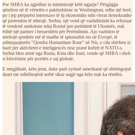
Pse SHBA ka zgjedhur ta minimizojë këtë ngjarje? Përgjigjja
qëndron në të vërtetën e pakëndshme se Washingtoni, edhe një herë,
po i jep përparësi interesave të tij ekonomike mbi vlerat demokratike
që pretendon të mbrojë. Serbia, një vend që vazhdimisht ka refuzuar
të vendosë sanksione ndaj Rusisë pas pushtimit të Ukrainës, nuk
është një partner i besueshëm për Perëndimin. Ajo vazhdon të
strehojë qendrën më të madhe të spiunazhit rus në Evropë, të
ashtuquajturën "Qendra Humanitare Ruse" në Nis, e cila shërben si
bazë për aktivitetet e inteligjencës ruse pranë kufirit të NATO-s.
Serbia blen armë nga Rusia, Kina dhe Irani, vende që SHBA i sheh
si kërcënime për pozitën e saj globale.
E megjithatë, këtu jemi, duke parë zyrtarë amerikanë që shtrëngojnë
duart me udhëheqësit serbë sikur asgjë nga këto nuk ka rëndësi.