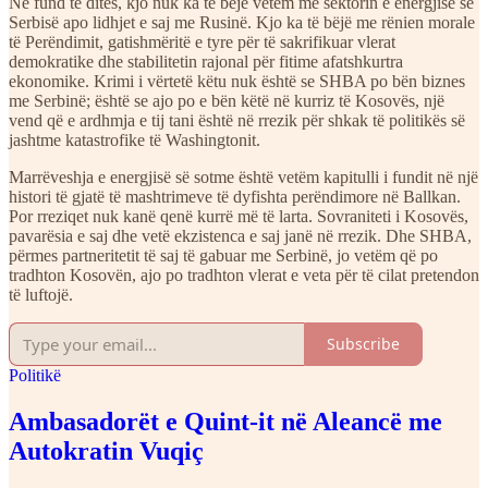
Në fund të ditës, kjo nuk ka të bëjë vetëm me sektorin e energjisë së
Serbisë apo lidhjet e saj me Rusinë. Kjo ka të bëjë me rënien morale
të Perëndimit, gatishmëritë e tyre për të sakrifikuar vlerat
demokratike dhe stabilitetin rajonal për fitime afatshkurtra
ekonomike. Krimi i vërtetë këtu nuk është se SHBA po bën biznes
me Serbinë; është se ajo po e bën këtë në kurriz të Kosovës, një
vend që e ardhmja e tij tani është në rrezik për shkak të politikës së
jashtme katastrofike të Washingtonit.
Marrëveshja e energjisë së sotme është vetëm kapitulli i fundit në një
histori të gjatë të mashtrimeve të dyfishta perëndimore në Ballkan.
Por rreziqet nuk kanë qenë kurrë më të larta. Sovraniteti i Kosovës,
pavarësia e saj dhe vetë ekzistenca e saj janë në rrezik. Dhe SHBA,
përmes partneritetit të saj të gabuar me Serbinë, jo vetëm që po
tradhton Kosovën, ajo po tradhton vlerat e veta për të cilat pretendon
të luftojë.
Subscribe
Politikë
Ambasadorët e Quint-it në Aleancë me
Autokratin Vuqiç