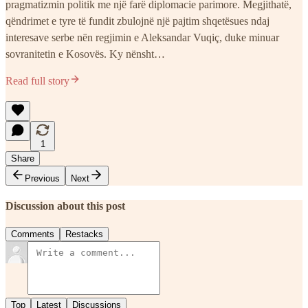
pragmatizmin politik me një farë diplomacie parimore. Megjithatë,
qëndrimet e tyre të fundit zbulojnë një pajtim shqetësues ndaj
interesave serbe nën regjimin e Aleksandar Vuqiç, duke minuar
sovranitetin e Kosovës. Ky nënsht…
Read full story
1
Share
Previous
Next
Discussion about this post
Comments
Restacks
Top
Latest
Discussions