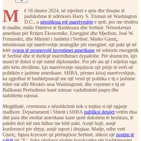
M
ë 18 shtator 2024, në mjediset e qeta dhe thuajse të
padukshme të ndërtesës Harry S. Truman në Washington
D.C., u
nënshkrua një marrëveshje
e qetë, por me rëndësi
të madhe, midis Shteteve të Bashkuara dhe Serbisë. Nënsekretari
amerikan për Rritjen Ekonomike, Energjinë dhe Mjedisin, José W.
Fernandez, dhe Ministri i Jashtëm i Serbisë, Marko Gjuriç,
nënshkruan një marrëveshje strategjike për energjinë, një pakt që në
letër
synon të promovojë investimet amerikane
në sektorin energjetik
të Serbisë dhe të thellojë marrëdhëniet dypalëshe. Për shumicën, kjo
mund të duket si një rutinë diplomatike. Por për ata që i ndjekin nga
afër këto zhvillime, kjo marrëveshje sinjalizon një prirje të errët në
politikën e jashtme amerikane. SHBA, përmes kësaj marrëveshjeje,
ka zgjedhur të bashkëpunojë me një vend që politika e tij e jashtme
është më afër Moskës sesa Washingtonit, dhe veprimet e tij në
Ballkanin Perëndimor kanë minuar vazhdimisht paqen dhe
stabilitetin rajonal.
Megjithatë, ceremonia e nënshkrimit nuk u trajtua si një ngjarje
madhore. Departamenti i Shtetit i SHBA
publikoi detajet
vetëm disa
ditë para dhe mediat amerikane kanë qenë dukshëm të heshtura, të
paktën deri më tani lidhur me këtë pakt. Asnjë bujë, asnjë
konferencë për shtyp, asnjë raport i detajuar. Madje, edhe vetë
Gjuriç, figura kryesore që përfaqëson Serbinë, shkroi një
postim të
vakët
në ‘X’, duke përdorur gjuhën burokratike për bashkëpunim