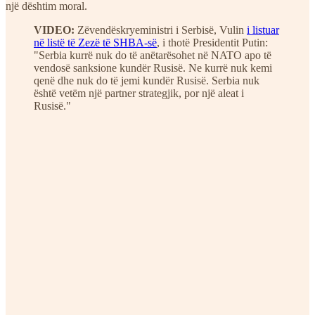
një dështim moral.
VIDEO:
Zëvendëskryeministri i Serbisë, Vulin
i listuar
në listë të Zezë të SHBA-së
, i thotë Presidentit Putin:
"Serbia kurrë nuk do të anëtarësohet në NATO apo të
vendosë sanksione kundër Rusisë. Ne kurrë nuk kemi
qenë dhe nuk do të jemi kundër Rusisë. Serbia nuk
është vetëm një partner strategjik, por një aleat i
Rusisë."