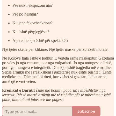
Pse nuk i ekspozoni ata?
Pse po heshtni?
Ku janë fakt-checker-at?
Ku është përgjegjësia?
Apo edhe kjo është për spektakël?
Një tjetër skenë për klikime. Një tjetër maskë për zbrazëti morale.
Në Kosovë fjala është e lodhur. E vërteta është rraskapitur. Gazetaria
po vdes jo nga censura, por nga vulgariteti. Jo nga mungesa e lirisë,
por nga mungesa e integritetit. Dhe kjo është tragjedia më e madhe.
Sepse armiku më i rrezikshëm i gazetarisë nuk është pushteti. Është
mediokriteti. Dhe mediokriteti, kur vishet si gazetari, bëhet armë,
armë që e vret veten.
Kronikat e Barutit
është një botim i pavarur, i mbështetur nga
lexuesit. Për të marrë artikujt më të rinj dhe për të mbështetur këtë
punë, abonohuni falas ose me pagesë.
Subscribe