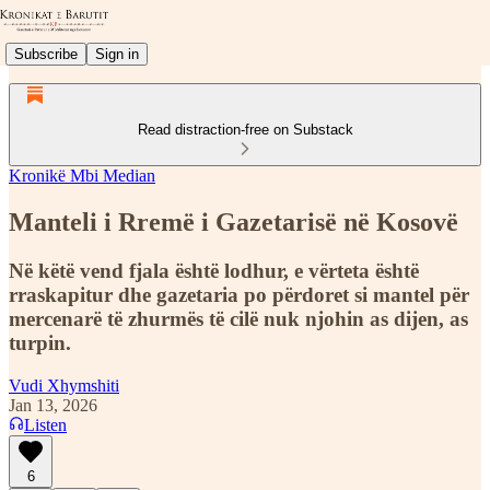
Subscribe
Sign in
Read distraction-free on Substack
Kronikë Mbi Median
Manteli i Rremë i Gazetarisë në Kosovë
Në këtë vend fjala është lodhur, e vërteta është
rraskapitur dhe gazetaria po përdoret si mantel për
mercenarë të zhurmës të cilë nuk njohin as dijen, as
turpin.
Vudi Xhymshiti
Jan 13, 2026
Listen
6