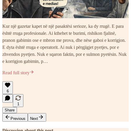
Kur një gazetar kapet në një pasaktësi serioze, ka dy rrugë. E para
është rruga profesionale. Ai kthehet te burimi, rishikon fjalinë,
pranon gabimin ose e mbron me prova, dhe nëse gaboi e korrigjon.
E dyta është rruga e operatorit. Ai nuk i përgjigjet pyetjes, por e
zhvendos pyetjen. Nuk e sqaron faktin, por e sulmon pyetësin. Nuk
e korrigjon gabimin, p…
Read full story
6
1
Share
Previous
Next
Discussion about this post