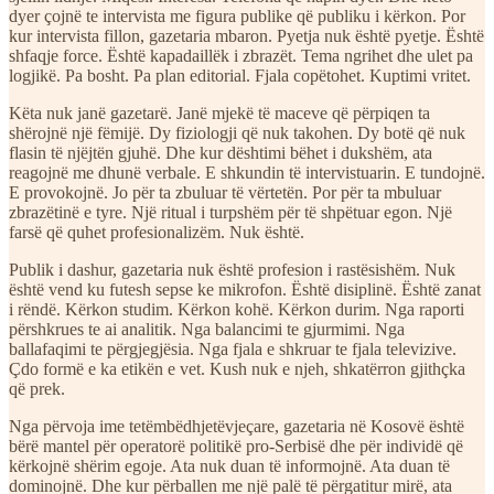
dyer çojnë te intervista me figura publike që publiku i kërkon. Por
kur intervista fillon, gazetaria mbaron. Pyetja nuk është pyetje. Është
shfaqje force. Është kapadaillëk i zbrazët. Tema ngrihet dhe ulet pa
logjikë. Pa bosht. Pa plan editorial. Fjala copëtohet. Kuptimi vritet.
Këta nuk janë gazetarë. Janë mjekë të maceve që përpiqen ta
shërojnë një fëmijë. Dy fiziologji që nuk takohen. Dy botë që nuk
flasin të njëjtën gjuhë. Dhe kur dështimi bëhet i dukshëm, ata
reagojnë me dhunë verbale. E shkundin të intervistuarin. E tundojnë.
E provokojnë. Jo për ta zbuluar të vërtetën. Por për ta mbuluar
zbrazëtinë e tyre. Një ritual i turpshëm për të shpëtuar egon. Një
farsë që quhet profesionalizëm. Nuk është.
Publik i dashur, gazetaria nuk është profesion i rastësishëm. Nuk
është vend ku futesh sepse ke mikrofon. Është disiplinë. Është zanat
i rëndë. Kërkon studim. Kërkon kohë. Kërkon durim. Nga raporti
përshkrues te ai analitik. Nga balancimi te gjurmimi. Nga
ballafaqimi te përgjegjësia. Nga fjala e shkruar te fjala televizive.
Çdo formë e ka etikën e vet. Kush nuk e njeh, shkatërron gjithçka
që prek.
Nga përvoja ime tetëmbëdhjetëvjeçare, gazetaria në Kosovë është
bërë mantel për operatorë politikë pro-Serbisë dhe për individë që
kërkojnë shërim egoje. Ata nuk duan të informojnë. Ata duan të
dominojnë. Dhe kur përballen me një palë të përgatitur mirë, ata