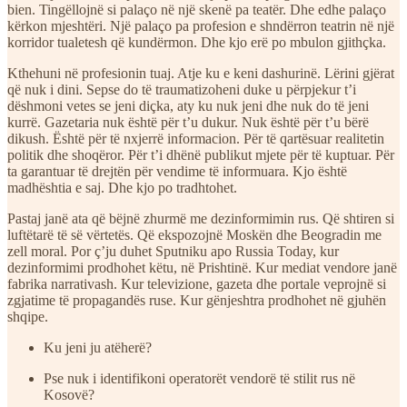
bien. Tingëllojnë si palaço në një skenë pa teatër. Dhe edhe palaço
kërkon mjeshtëri. Një palaço pa profesion e shndërron teatrin në një
korridor tualetesh që kundërmon. Dhe kjo erë po mbulon gjithçka.
Kthehuni në profesionin tuaj. Atje ku e keni dashurinë. Lërini gjërat
që nuk i dini. Sepse do të traumatizoheni duke u përpjekur t’i
dëshmoni vetes se jeni diçka, aty ku nuk jeni dhe nuk do të jeni
kurrë. Gazetaria nuk është për t’u dukur. Nuk është për t’u bërë
dikush. Është për të nxjerrë informacion. Për të qartësuar realitetin
politik dhe shoqëror. Për t’i dhënë publikut mjete për të kuptuar. Për
ta garantuar të drejtën për vendime të informuara. Kjo është
madhështia e saj. Dhe kjo po tradhtohet.
Pastaj janë ata që bëjnë zhurmë me dezinformimin rus. Që shtiren si
luftëtarë të së vërtetës. Që ekspozojnë Moskën dhe Beogradin me
zell moral. Por ç’ju duhet Sputniku apo Russia Today, kur
dezinformimi prodhohet këtu, në Prishtinë. Kur mediat vendore janë
fabrika narrativash. Kur televizione, gazeta dhe portale veprojnë si
zgjatime të propagandës ruse. Kur gënjeshtra prodhohet në gjuhën
shqipe.
Ku jeni ju atëherë?
Pse nuk i identifikoni operatorët vendorë të stilit rus në
Kosovë?