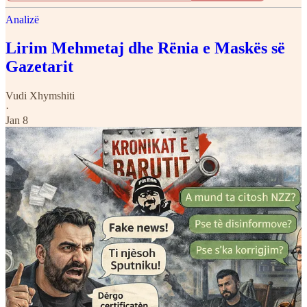
Analizë
Lirim Mehmetaj dhe Rënia e Maskës së
Gazetarit
Vudi Xhymshiti
·
Jan 8