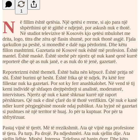
1
N
ë fillim është qetësia. Një qetësi e rreme, si ajo para një
shpërthimi që të gjithë e ndjejnë, por askush nuk e thotë.
Në studiot televizive të Kosovës kjo qetësi mbulohet me
drita, logo, titra dhe zëra që flasin shumë, por nuk thonë asgjë. Fjala
qarkullon pa peshë, si monedhë e dalë nga përdorimi. Dhe këtu
fillon mashtrimi. Gazetaria në Kosovë nuk është më profesion. Është
mantel. Është maskë. Është strehë për njerëz që nuk kanë qenë kurrë
reporterë dhe që as nuk janë, e as nuk do të jenë, gazetarë.
Reporterizmi është themeli. Është balta nën këpucë. Është pritja në
shi. Është burimi që hesht. Është frika që të ndjek. Pa këtë ferr
fillestar nuk ka gazetari. Por sot ky ferr anashkalohet. Në vend të tij
kemi individë që shfaqen drejtpërdrejt si analistë, moderatorë,
intervistues. Njerëz që nuk e kanë shkruar kurrë një raport
përshkrues. Që nuk e dinë çfarë do të thotë verifikim. Që nuk e kanë
ndier kurrë përgjegjësinë morale ndaj publikut. Ata hyjnë në gazetari
si pushtues në një territor të huaj. Jo për ta kuptuar. Por për ta
shfrytëzuar.
Pastaj vijnë të tjerët. Më të rrezikshmit. Ata që vijnë nga profesione
të tjera. Pa turp. Pa drojë. Pa ndjeshmëri. Ata nuk sjellin dije. Ata
sjellin lidhje. Miqësi. Interesa. Telefona që hapin dyer. Dhe këto