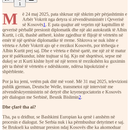
1
M
ë 24 maj 2025, pata shkruar një shkrim për përjashtimin e
Arbër Vokrrit nga detyra si zëvendësministër i Qeverisë
së Kosovës
1
. E pata quajtur atë veprim një kapitullim të
qeverisë përballë presionit diplomatik dhe një akt autokratik të Albin
Kurtit, i cili, thashë atëherë, kishte zgjedhur të flijojë të vërtetën në
emër të një qetësie diplomatike të rreme. Shkrova se nuk ishte e
vërteta e Arbër Vokrrit ajo që e rrezikoi Kosovën, por tërheqja e
Albin Kurtit prej saj. Dhe e vërteta e thënë qartë, me një zë të matur
por të palëkundur, ishte trajtuar si faj. Kjo më shqetësoi, sepse më
dukej se zt Kurti kishte hyrë në një terren të rrezikshëm ku guximin
për ta thënë të vërtetën e ndëshkonte, ndërsa hipokrizinë e
shpërblente.
Por ja ku jemi, vetëm pak ditë më vonë. Më 31 maj 2025, televizioni
publik gjerman, Deutsche Welle, transmetoi një intervistë me
zëvendëskryeministrin në detyrë dhe kryenegociatorin e Kosovës
për dialogun me Serbinë, Besnik Bislimin
2
.
Dhe çfarë tha ai?
Tha, pa u dridhur, se Bashkimi Europian ka qenë i anshëm në
procesin e dialogut. Se Serbia nuk i ka përmbushur detyrimet e saj.
Se Brukseli ka ushtruar presion ndaj Kosovës dhe ka akomoduar