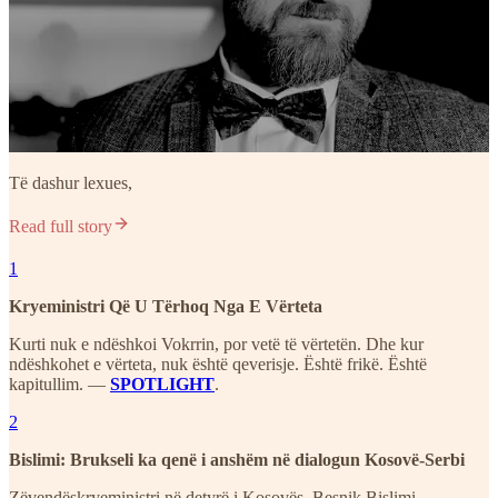
Të dashur lexues,
Read full story
1
Kryeministri Që U Tërhoq Nga E Vërteta
Kurti nuk e ndëshkoi Vokrrin, por vetë të vërtetën. Dhe kur
ndëshkohet e vërteta, nuk është qeverisje. Është frikë. Është
kapitullim. —
SPOTLIGHT
.
2
Bislimi: Brukseli ka qenë i anshëm në dialogun Kosovë-Serbi
Zëvendëskryeministri në detyrë i Kosovës, Besnik Bislimi,