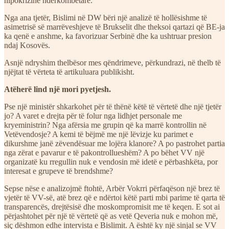
hipokrizinë ndërkombëtare.
Nga ana tjetër, Bislimi në DW bëri një analizë të hollësishme të
asimetrisë së marrëveshjeve të Brukselit dhe theksoi qartazi që BE-ja
ka qenë e anshme, ka favorizuar Serbinë dhe ka ushtruar presion
ndaj Kosovës.
Asnjë ndryshim thelbësor mes qëndrimeve, përkundrazi, në thelb të
njëjtat të vërteta të artikuluara publikisht.
Atëherë lind një mori pyetjesh.
Pse një ministër shkarkohet për të thënë këtë të vërtetë dhe një tjetër
jo? A varet e drejta për të folur nga lidhjet personale me
kryeministrin? Nga afërsia me grupin që ka marrë kontrollin në
Vetëvendosje? A kemi të bëjmë me një lëvizje ku parimet e
dikurshme janë zëvendësuar me lojëra klanore? A po pastrohet partia
nga zërat e pavarur e të pakontrollueshëm? A po bëhet VV një
organizatë ku rregullin nuk e vendosin më idetë e përbashkëta, por
interesat e grupeve të brendshme?
Sepse nëse e analizojmë ftohtë, Arbër Vokrri përfaqëson një brez të
vjetër të VV-së, atë brez që e ndërtoi këtë parti mbi parime të qarta të
transparencës, drejtësisë dhe moskompromisit me të keqen. E sot ai
përjashtohet për një të vërtetë që as vetë Qeveria nuk e mohon më,
siç dëshmon edhe intervista e Bislimit. A është ky një sinjal se VV