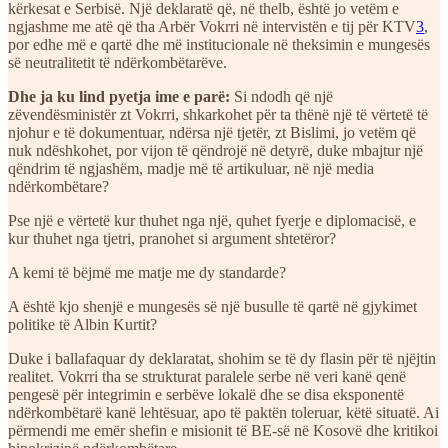
kërkesat e Serbisë. Një deklaratë që, në thelb, është jo vetëm e
ngjashme me atë që tha Arbër Vokrri në intervistën e tij për KTV
3
,
por edhe më e qartë dhe më institucionale në theksimin e mungesës
së neutralitetit të ndërkombëtarëve.
Dhe ja ku lind pyetja ime e parë:
Si ndodh që një
zëvendësministër zt Vokrri, shkarkohet për ta thënë një të vërtetë të
njohur e të dokumentuar, ndërsa një tjetër, zt Bislimi, jo vetëm që
nuk ndëshkohet, por vijon të qëndrojë në detyrë, duke mbajtur një
qëndrim të ngjashëm, madje më të artikuluar, në një media
ndërkombëtare?
Pse një e vërtetë kur thuhet nga një, quhet fyerje e diplomacisë, e
kur thuhet nga tjetri, pranohet si argument shtetëror?
A kemi të bëjmë me matje me dy standarde?
A është kjo shenjë e mungesës së një busulle të qartë në gjykimet
politike të Albin Kurtit?
Duke i ballafaquar dy deklaratat, shohim se të dy flasin për të njëjtin
realitet. Vokrri tha se strukturat paralele serbe në veri kanë qenë
pengesë për integrimin e serbëve lokalë dhe se disa eksponentë
ndërkombëtarë kanë lehtësuar, apo të paktën toleruar, këtë situatë. Ai
përmendi me emër shefin e misionit të BE-së në Kosovë dhe kritikoi