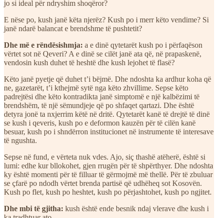
jo si ideal për ndryshim shoqëror?
E nëse po, kush janë këta njerëz? Kush po i merr këto vendime? Si
janë ndarë balancat e brendshme të pushtetit?
Dhe më e rëndësishmja:
a e dinë qytetarët kush po i përfaqëson
vërtet sot në Qeveri? A e dinë se cilët janë ata që, në prapaskenë,
vendosin kush duhet të heshtë dhe kush lejohet të flasë?
Këto janë pyetje që duhet t’i bëjmë. Dhe ndoshta ka ardhur koha që
ne, gazetarët, t’i kthejmë sytë nga këto zhvillime. Sepse këto
padrejtësi dhe këto kontradikta janë simptomë e një kalbëzimi të
brendshëm, të një sëmundjeje që po shfaqet qartazi. Dhe është
detyra jonë ta nxjerrim këtë në dritë. Qytetarët kanë të drejtë të dinë
se kush i qeveris, kush po e deformon kauzën për të cilën kanë
besuar, kush po i shndërron institucionet në instrumente të interesave
të ngushta.
Sepse në fund, e vërteta nuk vdes. Ajo, siç thashë atëherë, është si
lumi: edhe kur bllokohet, gjen rrugën për të shpërthyer. Dhe ndoshta
ky është momenti për të filluar të gërmojmë më thellë. Për të zbuluar
se çfarë po ndodh vërtet brenda partisë që udhëheq sot Kosovën.
Kush po flet, kush po heshtet, kush po përjashtohet, kush po ngjitet.
Dhe mbi të gjitha:
kush është ende besnik ndaj vlerave dhe kush i
ka tradhtuar ato.