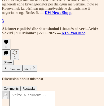
njëherësh edhe kryenegociator për dialogun me Serbinë, thotë se
Kosova nuk ka përfituar nga marrëveshjet e deritanishme të
negociuara nga Brukseli.
—
DW News Shqip
.
3
Aksionet e policisë dhe shtensionimi i situatës në veri - Arbër
Vokrri | “60 Minuta” | 22.05.2025 —
KTV YouTube
.
5
1
Share
Previous
Next
Discussion about this post
Comments
Restacks