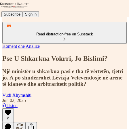
Subscribe
Sign in
Read distraction-free on Substack
Koment dhe Analizë
Pse U Shkarkua Vokrri, Jo Bislimi?
Një ministër u shkarkua pasi e tha të vërtetën, tjetri
jo. A po shndërrohet Lëvizja Vetëvendosje në arenë
të klaneve dhe arbitraritetit politik?
Vudi Xhymshiti
Jun 02, 2025
Listen
5