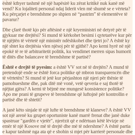
është kthyer tashmë në një hapësirë ku zërat kritikë nuk kanë më
vend? Ku lojaliteti personal ndaj liderit vlen më shumë se e vërteta?
Ku përçarjet e brendshme po shpien në “pastrim” të elementëve të
pavarur?
Dhe çfarë thotë kjo për aftësinë e një kryeministri në detyrë për të
gjykuar me drejtësi? Si mund të kërkohet besimi i qytetarëve kur për
të njëjtën të vërtetë një ministër ndëshkohet dhe tjetri jo? A është ky
një shtet ku drejtësia vlen njësoj për të gjithë? Apo kemi hyrë në një
epokë të re të arbitraritetit politik, ku vendimet merren sipas humorit
të ditës dhe balancave të brendshme të partisë?
Është e drejtë të pyesim:
a është VV sot në të drejtën? A mund të
pretendojë ende se është forca politike që mbron transparencën dhe
të vërtetën? Si mund të jetë kur përjashton një njeri për thënie të
pamohueshme dhe, pak ditë më vonë, vetë qeveria e saj thotë të
njëjtat gjëra? A kemi të bëjmë me mungesë konsistence politike?
Apo me prani të grupeve të brendshme që luftojnë për kontrollin e
partisë dhe të shtetit?
A janë këto sinjale të një lufte të brendshme të klaneve? A është VV
sot një arenë ku grupet oportuniste kanë marrë frenat dhe janë duke
spastruar "gardën e vjetër", njerëzit që e ndërtuan këtë lëvizje në
emër të një Kosove më të drejtë dhe më të ndershme? A është partia
e kapur tashmë nga ata që e shohin si mjet për karrierë personale dhe