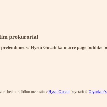
etim prokurorial
 pretendimet se Hysni Gucati ka marrë pagë publike për
stare hetimore lidhur me rastin e
Hysni Gucatit
, kryetarit të
Organizatës