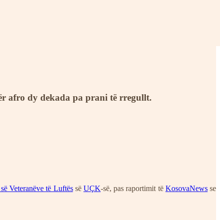
 afro dy dekada pa prani të rregullt.
 së Veteranëve të Luftës
së
UÇK
-së, pas raportimit të
KosovaNews
se