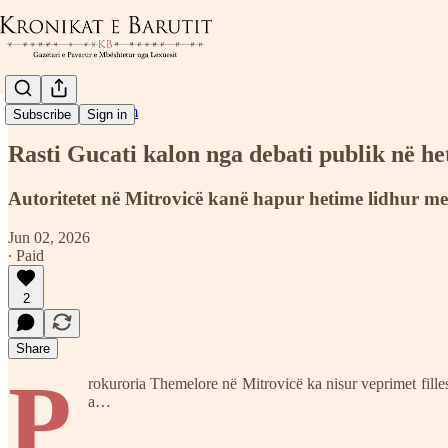
Lajme dhe Raportim
Subscribe
Sign in
Rasti Gucati kalon nga debati publik në h
Autoritetet në Mitrovicë kanë hapur hetime lidhur me
Jun 02, 2026
∙ Paid
2
Share
P
rokuroria Themelore në Mitrovicë ka nisur veprimet fille
a…