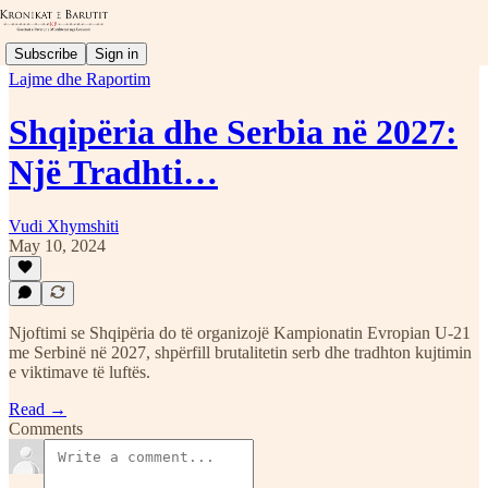
Subscribe
Sign in
Lajme dhe Raportim
Shqipëria dhe Serbia në 2027:
Një Tradhti…
Vudi Xhymshiti
May 10, 2024
Njoftimi se Shqipëria do të organizojë Kampionatin Evropian U-21
me Serbinë në 2027, shpërfill brutalitetin serb dhe tradhton kujtimin
e viktimave të luftës.
Read →
Comments