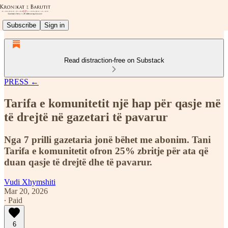
Subscribe
Sign in
Read distraction-free on Substack
PRESS ←
Tarifa e komunitetit një hap për qasje më
të drejtë në gazetari të pavarur
Nga 7 prilli gazetaria jonë bëhet me abonim. Tani
Tarifa e komunitetit ofron 25% zbritje për ata që
duan qasje të drejtë dhe të pavarur.
Vudi Xhymshiti
Mar 20, 2026
∙ Paid
6