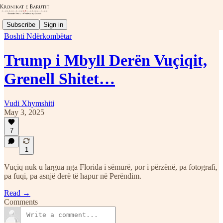
Subscribe
Sign in
Boshti Ndërkombëtar
Trump i Mbyll Derën Vuçiqit,
Grenell Shitet…
Vudi Xhymshiti
May 3, 2025
7
1
Vuçiq nuk u largua nga Florida i sëmurë, por i përzënë, pa fotografi,
pa fuqi, pa asnjë derë të hapur në Perëndim.
Read →
Comments