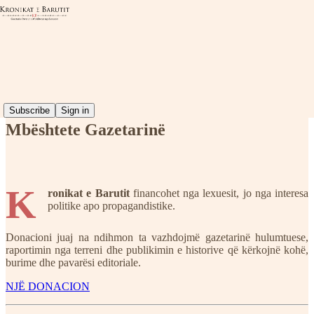
Read distraction-free on Substack
Subscribe
Sign in
Mbështete Gazetarinë
K
ronikat e Barutit
financohet nga lexuesit, jo nga interesa
politike apo propagandistike.
Donacioni juaj na ndihmon ta vazhdojmë gazetarinë hulumtuese,
raportimin nga terreni dhe publikimin e historive që kërkojnë kohë,
burime dhe pavarësi editoriale.
NJË DONACION