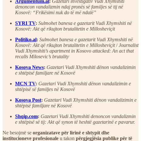
Argumentum.al
:
Gazetari investigativ Vudi Xhymshiti
denoncon vandalizmin ndaj pronës së familjes së tij në
Kosovë: “Frikësimi nuk do të më ndalë”
SYRI TV
:
Sulmohet banesa e gazetarit Vudi Xhymshiti në
Kosovë: Akt që rikujton brutalitetin e Millosheviçit
Politiko.al
:
Sulmohet banesa e gazetarit Vudi Xhymshiti në
Kosovë: Akt që rikujton brutalitetin e Millosheviçit
/
Journalist
Vudi Xhymshiti’s apartment in Kosovo attacked: An act that
recalls Milosevic’s brutality
Kosova News
:
Gazetari Vudi Xhymshiti dënon vandalizimin
e shtëpisë familjare në Kosovë
MCN TV
:
Gazetari Vudi Xhymshiti dënon vandalizimin e
shtëpisë së familjes në Kosovë
Kosova Post
:
Gazetari Vudi Xhymshiti dënon vandalizimin e
shtëpisë familjare në Kosovë
Shqip.com
:
Gazetari Vudi Xhymshiti denoncon vandalizmin
e shtëpisë së tij: Akt që synon të heshtë gazetarinë e pavarur.
Ne besojmë se
organizatave për lirinë e shtypit dhe
institucioneve profesionale
u takon
përgjegjësia publike për të