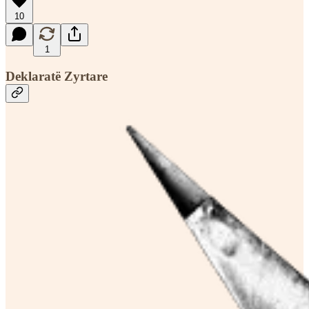
10
1
Deklaratë Zyrtare