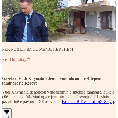
PËR PUBLIKIM TË MENJËHERSHËM
Read full story
1
Gazetari Vudi Xhymshiti dënon vandalizimin e shtëpisë
familjare në Kosovë
Vudi Xhymshiti denoncon vandalizimin e shtëpisë familjare, duke e
cilësuar si akt frikësimi nga rrjete kriminale që synojnë të heshtin
gazetarinë e pavarur në Kosovë. —
Kronika B Deklarata për Shtyp
.
10