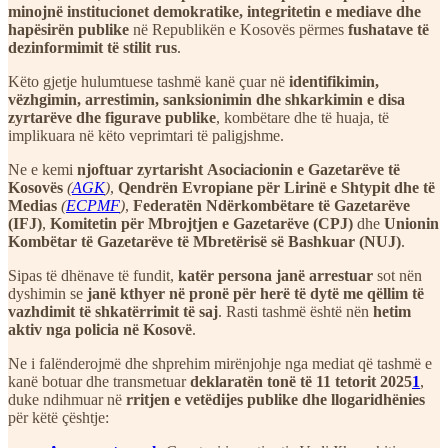
minojnë institucionet demokratike, integritetin e mediave dhe
hapësirën publike
në Republikën e Kosovës përmes
fushatave të
dezinformimit të stilit rus
.
Këto gjetje hulumtuese tashmë kanë çuar në
identifikimin,
vëzhgimin, arrestimin, sanksionimin dhe shkarkimin e disa
zyrtarëve dhe figurave publike
, kombëtare dhe të huaja, të
implikuara në këto veprimtari të paligjshme.
Ne e kemi
njoftuar zyrtarisht
Asociacionin e Gazetarëve të
Kosovës
(
AGK
)
,
Qendrën Evropiane për Lirinë e Shtypit dhe të
Medias
(
ECPMF
)
,
Federatën Ndërkombëtare të Gazetarëve
(IFJ)
,
Komitetin për Mbrojtjen e Gazetarëve (CPJ)
dhe
Unionin
Kombëtar të Gazetarëve të Mbretërisë së Bashkuar (NUJ)
.
Sipas të dhënave të fundit,
katër persona janë arrestuar
sot nën
dyshimin se
janë kthyer në pronë për herë të dytë me qëllim të
vazhdimit të shkatërrimit të saj
. Rasti tashmë është nën
hetim
aktiv nga policia në Kosovë
.
Ne i falënderojmë dhe shprehim mirënjohje nga mediat që tashmë e
kanë botuar dhe transmetuar
deklaratën tonë të 11 tetorit 2025
1
,
duke ndihmuar në
rritjen e vetëdijes publike dhe llogaridhënies
për këtë çështje: