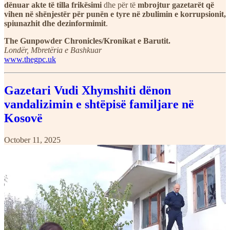
dënuar akte të tilla frikësimi
dhe për të
mbrojtur gazetarët që
vihen në shënjestër për punën e tyre në zbulimin e korrupsionit,
spiunazhit dhe dezinformimit
.
The Gunpowder Chronicles/Kronikat e Barutit.
Londër, Mbretëria e Bashkuar
www.thegpc.uk
Gazetari Vudi Xhymshiti dënon
vandalizimin e shtëpisë familjare në
Kosovë
October 11, 2025