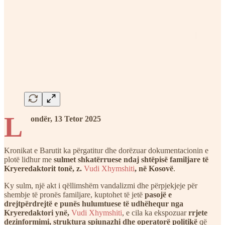
L
ondër, 13 Tetor 2025
Kronikat e Barutit ka përgatitur dhe dorëzuar dokumentacionin e
plotë lidhur me
sulmet shkatërruese ndaj shtëpisë familjare të
Kryeredaktorit tonë, z.
Vudi Xhymshiti
, në Kosovë
.
Ky sulm, një akt i qëllimshëm vandalizmi dhe përpjekjeje për
shembje të pronës familjare, kuptohet të jetë
pasojë e
drejtpërdrejtë e punës hulumtuese të udhëhequr nga
Kryeredaktori ynë,
Vudi Xhymshiti
, e cila ka ekspozuar
rrjete
dezinformimi, struktura spiunazhi dhe operatorë politikë
që