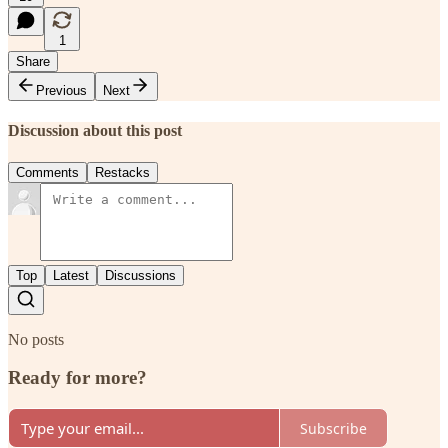
1
Share
Previous
Next
Discussion about this post
Comments
Restacks
Top
Latest
Discussions
No posts
Ready for more?
Subscribe