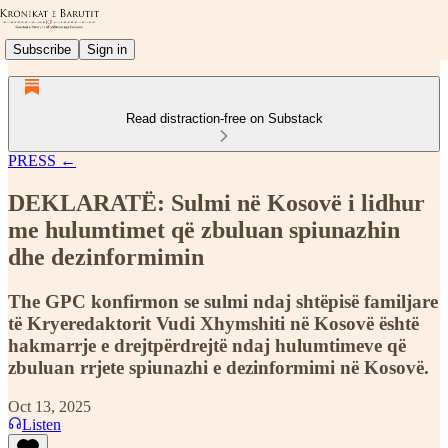
Subscribe
Sign in
Read distraction-free on Substack
PRESS ←
DEKLARATË: Sulmi në Kosovë i lidhur
me hulumtimet që zbuluan spiunazhin
dhe dezinformimin
The GPC konfirmon se sulmi ndaj shtëpisë familjare
të Kryeredaktorit Vudi Xhymshiti në Kosovë është
hakmarrje e drejtpërdrejtë ndaj hulumtimeve që
zbuluan rrjete spiunazhi e dezinformimi në Kosovë.
Oct 13, 2025
Listen