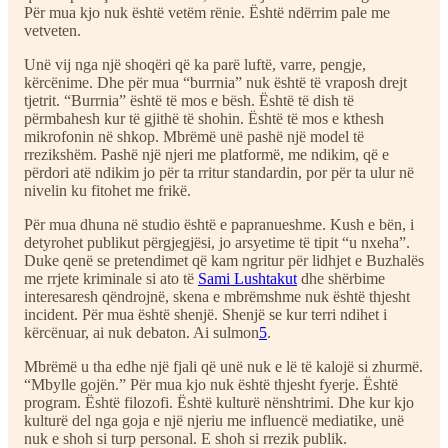
Për mua kjo nuk është vetëm rënie. Është ndërrim pale me
vetveten.
Unë vij nga një shoqëri që ka parë luftë, varre, pengje,
kërcënime. Dhe për mua “burrnia” nuk është të vraposh drejt
tjetrit. “Burrnia” është të mos e bësh. Është të dish të
përmbahesh kur të gjithë të shohin. Është të mos e kthesh
mikrofonin në shkop. Mbrëmë unë pashë një model të
rrezikshëm. Pashë një njeri me platformë, me ndikim, që e
përdori atë ndikim jo për ta rritur standardin, por për ta ulur në
nivelin ku fitohet me frikë.
Për mua dhuna në studio është e papranueshme. Kush e bën, i
detyrohet publikut përgjegjësi, jo arsyetime të tipit “u nxeha”.
Duke qenë se pretendimet që kam ngritur për lidhjet e Buzhalës
me rrjete kriminale si ato të
Sami Lushtakut
dhe shërbime
interesaresh qëndrojnë, skena e mbrëmshme nuk është thjesht
incident. Për mua është shenjë. Shenjë se kur terri ndihet i
kërcënuar, ai nuk debaton. Ai sulmon
5
.
Mbrëmë u tha edhe një fjali që unë nuk e lë të kalojë si zhurmë.
“Mbylle gojën.” Për mua kjo nuk është thjesht fyerje. Është
program. Është filozofi. Është kulturë nënshtrimi. Dhe kur kjo
kulturë del nga goja e një njeriu me influencë mediatike, unë
nuk e shoh si turp personal. E shoh si rrezik publik.