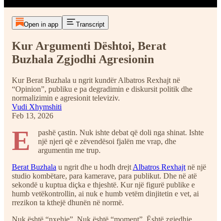
Open in app
Transcript
Kur Argumenti Dështoi, Berat
Buzhala Zgjodhi Agresionin
Kur Berat Buzhala u ngrit kundër Albatros Rexhajt në
“Opinion”, publiku e pa degradimin e diskursit politik dhe
normalizimin e agresionit televiziv.
Vudi Xhymshiti
Feb 13, 2026
E
pashë çastin. Nuk ishte debat që doli nga shinat. Ishte
një njeri që e zëvendësoi fjalën me vrap, dhe
argumentin me trup.
Berat Buzhala
u ngrit dhe u hodh drejt
Albatros Rexhajt
në një
studio kombëtare, para kamerave, para publikut. Dhe në atë
sekondë u kuptua diçka e thjeshtë. Kur një figurë publike e
humb vetëkontrollin, ai nuk e humb vetëm dinjitetin e vet, ai
rrezikon ta kthejë dhunën në normë.
Nuk është “nxehje”. Nuk është “moment”. Është zgjedhje.