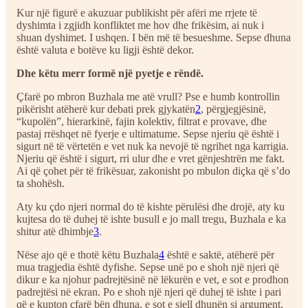
Kur një figurë e akuzuar publikisht për afëri me rrjete të
dyshimta i zgjidh konfliktet me hov dhe frikësim, ai nuk i
shuan dyshimet. I ushqen. I bën më të besueshme. Sepse dhuna
është valuta e botëve ku ligji është dekor.
Dhe këtu merr formë një pyetje e rëndë.
Çfarë po mbron Buzhala me atë vrull? Pse e humb kontrollin
pikërisht atëherë kur debati prek gjykatën
2
, përgjegjësinë,
“kupolën”, hierarkinë, fajin kolektiv, filtrat e provave, dhe
pastaj rrëshqet në fyerje e ultimatume. Sepse njeriu që është i
sigurt në të vërtetën e vet nuk ka nevojë të ngrihet nga karrigia.
Njeriu që është i sigurt, rri ulur dhe e vret gënjeshtrën me fakt.
Ai që çohet për të frikësuar, zakonisht po mbulon diçka që s’do
ta shohësh.
Aty ku çdo njeri normal do të kishte përulësi dhe drojë, aty ku
kujtesa do të duhej të ishte busull e jo mall tregu, Buzhala e ka
shitur atë dhimbje
3
.
Nëse ajo që e thotë këtu Buzhala
4
është e saktë, atëherë për
mua tragjedia është dyfishe. Sepse unë po e shoh një njeri që
dikur e ka njohur padrejtësinë në lëkurën e vet, e sot e prodhon
padrejtësi në ekran. Po e shoh një njeri që duhej të ishte i pari
që e kupton çfarë bën dhuna, e sot e sjell dhunën si argument.