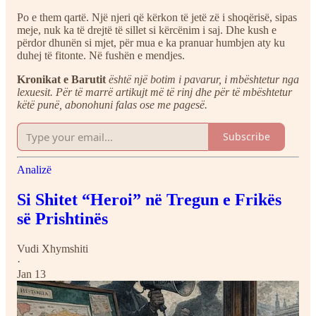
Po e them qartë. Një njeri që kërkon të jetë zë i shoqërisë, sipas
meje, nuk ka të drejtë të sillet si kërcënim i saj. Dhe kush e
përdor dhunën si mjet, për mua e ka pranuar humbjen aty ku
duhej të fitonte. Në fushën e mendjes.
Kronikat e Barutit
është një botim i pavarur, i mbështetur nga
lexuesit. Për të marrë artikujt më të rinj dhe për të mbështetur
këtë punë, abonohuni falas ose me pagesë.
Subscribe
Analizë
Si Shitet “Heroi” në Tregun e Frikës
së Prishtinës
Vudi Xhymshiti
·
Jan 13