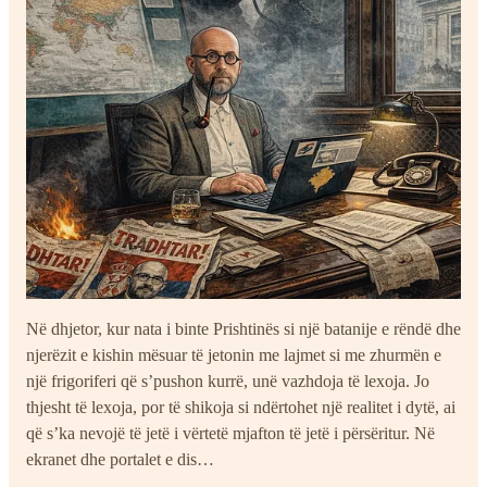
Në dhjetor, kur nata i binte Prishtinës si një batanije e rëndë dhe
njerëzit e kishin mësuar të jetonin me lajmet si me zhurmën e
një frigoriferi që s’pushon kurrë, unë vazhdoja të lexoja. Jo
thjesht të lexoja, por të shikoja si ndërtohet një realitet i dytë, ai
që s’ka nevojë të jetë i vërtetë mjafton të jetë i përsëritur. Në
ekranet dhe portalet e dis…