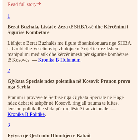
Read full story
1
Berat Buzhala, Listat e Zeza të SHBA-së dhe Kërcënimi i
Sigurisë Kombëtare
Lidhjet e Berat Buzhalës me figura të sanksionuara nga SHBA,
si Grubi dhe Veselinoviq, zbulojnë një rrjet të rrezikshëm
manipulimi mediatik dhe kërcënimesh për sigurinë kombëtare
të Kosovës. —
Kronika B Hulumtim
.
2
Gjykata Speciale ndez polemika në Kosovë: Pranon prova
nga Serbia
Pranimi i provave të Serbisë nga Gjykata Speciale në Hagë
ndez debat të ashpër në Kosovë, ringjall trauma të luftës,
tension politik dhe sfida për drejtësinë tranzicionale. —
Kronika B Politikë
.
3
Fytyra që Qesh mbi Dhimbjen e Babait