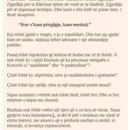
Zgjedhja për ta frikësuar tjetrin në vend se ta bindësh. Zgjedhja
për të imponuar heshtjen. Dhe kush e bën këtë në prime time, i
thotë shoqërisë.
“Kur s’kam përgjigje, kam muskuj.”
Kjo është gjuhë e rrugës, e jo e republikës. Dhe kur ajo gjuhë
futet në studio, studioja bëhet laborator i një sëmundjeje
publike.
Pastaj është hipokrizia që kërkon të thuhet me zë të ftohtë. A
nuk është ky i njëjti Buzhala që ka përçmuar mërgatën e
Kosovës si “analfabete” dhe “e pashkolluar”?
Çfarë është ky shpërthim, nëse jo analfabetizëm i qytetarisë?
Çfarë është kjo sjellje, nëse jo një mungesë arsimi moral?
Sepse arsimimi i vërtetë nuk është titull, është frer. Dhe ai frer
mbrëmë u këput me zhurmë.
Buzhala nuk është vetëm një njeri që u zu keq në ekran. Sipas
gjetjeve tona hulumtuese
1
, ai del të jetë i rreshtuar me rrjete të
errëta interesi, me aleanca që e përdorin median si strehë, si
mburojë, si lavatriçe reputacionesh.