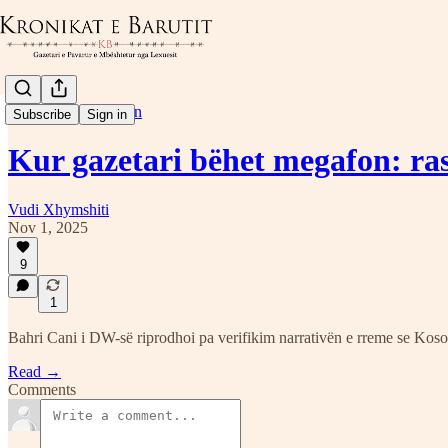
Kronikë Mbi Median
Subscribe
Sign in
Kur gazetari bëhet megafon: ras
Vudi Xhymshiti
Nov 1, 2025
9
1
Bahri Cani i DW-së riprodhoi pa verifikim narrativën e rreme se Kosova 
Read →
Comments