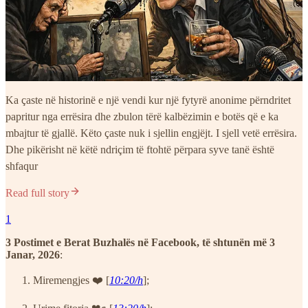
Ka çaste në historinë e një vendi kur një fytyrë anonime përndritet
papritur nga errësira dhe zbulon tërë kalbëzimin e botës që e ka
mbajtur të gjallë. Këto çaste nuk i sjellin engjëjt. I sjell vetë errësira.
Dhe pikërisht në këtë ndriçim të ftohtë përpara syve tanë është
shfaqur
Read full story
1
3 Postimet e Berat Buzhalës në Facebook, të shtunën më 3
Janar, 2026
:
Miremengjes ❤️ [
10:20/h
];