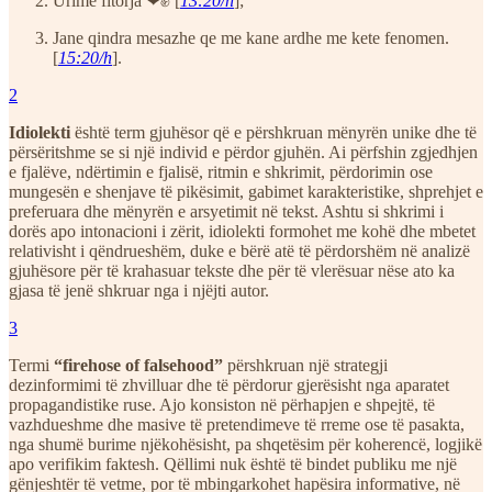
Urime fitorja ❤✊ [
13:20/h
];
Jane qindra mesazhe qe me kane ardhe me kete fenomen.
[
15:20/h
].
2
Idiolekti
është term gjuhësor që e përshkruan mënyrën unike dhe të
përsëritshme se si një individ e përdor gjuhën. Ai përfshin zgjedhjen
e fjalëve, ndërtimin e fjalisë, ritmin e shkrimit, përdorimin ose
mungesën e shenjave të pikësimit, gabimet karakteristike, shprehjet e
preferuara dhe mënyrën e arsyetimit në tekst. Ashtu si shkrimi i
dorës apo intonacioni i zërit, idiolekti formohet me kohë dhe mbetet
relativisht i qëndrueshëm, duke e bërë atë të përdorshëm në analizë
gjuhësore për të krahasuar tekste dhe për të vlerësuar nëse ato ka
gjasa të jenë shkruar nga i njëjti autor.
3
Termi
“firehose of falsehood”
përshkruan një strategji
dezinformimi të zhvilluar dhe të përdorur gjerësisht nga aparatet
propagandistike ruse. Ajo konsiston në përhapjen e shpejtë, të
vazhdueshme dhe masive të pretendimeve të rreme ose të pasakta,
nga shumë burime njëkohësisht, pa shqetësim për koherencë, logjikë
apo verifikim faktesh. Qëllimi nuk është të bindet publiku me një
gënjeshtër të vetme, por të mbingarkohet hapësira informative, në