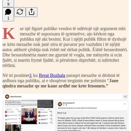
9
1
K
ur një figurë publike vendos të ndërtojë një argument mbi
mesazhe të supozuara të qytetarëve, ajo kërkon nga
publiku një akt besimi. Kur i njëjti publik fillon të dyshojë
se këto mesazhe nuk janë zëra të pavarur por vazhdim i të njëjtit
autor, atëherë çështja nuk është më debat politik. Është besueshmëri.
Dhe besueshmëria matet me gjurmë të vogla, me mënyrën si ecin
fjalët, si marrin frymë fjalitë, si përsëriten shprehitë, si ndërtohet
rrëfimi.
Në tri postimet
1
ku
Berat Buzhala
paraqet mesazhe si dëshmi të
ardhura nga publiku, ai e shoqëron tregimin me pohimin “
Jane
qindra mesazhe qe me kane ardhë me kete fenomen.”