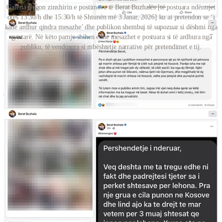
Galeria tregon zinxhirin e postimeve të Berat Buzhalës [të postuara ndërmjet
orës 13:30/h dhe 15:30/h të Shtunën më 3 Janar, 2026] ku ai pretendon se ‘i
kanë ardhur qindra mesazhe’ dhe publikon shembuj të supozuar si dëshmi nga
qytetarë. Në këto pamje shihen edhe mesazhet e postuara si të ardhura nga
publiku, të vendosura si mbështetje narrative për pretendimet e tij.
Pastaj i vendos ato mesazhe në qendër të argumentit. Njëri mesazh
fillon me “Pershendetje Berat” dhe vazhdon me një histori të tipit
“Pardje isha me nje shok dhe ai me tregoi per dy vellezer” ku njëri
jeton në Slloveni dhe tjetri në Gjermani, por “megjithate te dy
vazhdojne te marrin shtesa ne Kosove.” Mesazhi mbyllet me një
kërkesë mbrojtëse “Te lutem mos e publiko emrin tim” dhe me një
ofertë për komunikim privat “me thirr ne chat.”
Tjetri mesazh hapet me “Berat si je.” dhe pastaj, pa ndalesa e pa
rend, i vë datat njëra mbi tjetrën, “nga muaji Tetor 2024 eshte
papune” “eshte bere nene ne Shtator 2025” “ja kane dhene vetem 3
muaj shtesat” dhe e mbyll me krahasimin që i jep trup zemërimit “ata
kane te hyra mujore neto nja 7-8k” “ndersa ne familjen e vajzes sime
i kane te hyra mujore neto 600 euro.”
Këto dy mesazhe u trajtuan fillimisht si dy zëra të ndryshëm. Por në
momentin që lexohen pranë shkrimit të vetë Buzhalës, fillojnë të
duken si të afërm të ngushtë, jo si të panjohur. Në një nga postimet e