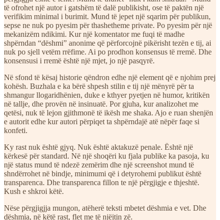
të ofrohet një autor i gatshëm të dalë publikisht, ose të paktën një
verifikim minimal i burimit. Mund të jepet një sqarim për publikun,
sepse ne nuk po pyesim për thashetheme private. Po pyesim për një
mekanizëm ndikimi. Kur një komentator me fuqi të madhe
shpërndan “dëshmi” anonime që përforcojnë pikërisht tezën e tij, ai
nuk po sjell vetëm rrëfime. Ai po prodhon konsensus të rremë. Dhe
konsensusi i rremë është një mjet, jo një pasqyrë.
Në sfond të kësaj historie qëndron edhe një element që e njohim prej
kohësh. Buzhala e ka bërë shpesh stilin e tij një mënyrë për ta
shmangur llogaridhënien, duke e kthyer pyetjen në humor, kritikën
në tallje, dhe provën në insinuatë. Por gjuha, kur analizohet me
qetësi, nuk të lejon gjithmonë të ikësh me shaka. Ajo e ruan shenjën
e autorit edhe kur autori përpiqet ta shpërndajë atë nëpër faqe si
konfeti.
Ky rast nuk është gjyq. Nuk është aktakuzë penale. Është një
kërkesë për standard. Në një shoqëri ku fjala publike ka pasoja, ku
një status mund të ndezë zemërim dhe një screenshot mund të
shndërrohet në bindje, minimumi që i detyrohemi publikut është
transparenca. Dhe transparenca fillon te një përgjigje e thjeshtë.
Kush e shkroi këtë.
Nëse përgjigjja mungon, atëherë teksti mbetet dëshmia e vet. Dhe
dëshmia, në këtë rast, flet me të njëjtin zë.