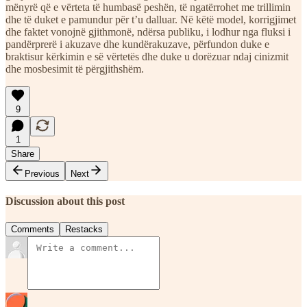
mënyrë që e vërteta të humbasë peshën, të ngatërrohet me trillimin
dhe të duket e pamundur për t’u dalluar. Në këtë model, korrigjimet
dhe faktet vonojnë gjithmonë, ndërsa publiku, i lodhur nga fluksi i
pandërprerë i akuzave dhe kundërakuzave, përfundon duke e
braktisur kërkimin e së vërtetës dhe duke u dorëzuar ndaj cinizmit
dhe mosbesimit të përgjithshëm.
9
1
Share
Previous
Next
Discussion about this post
Comments
Restacks