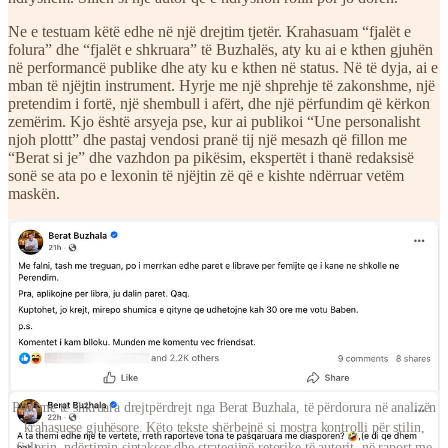
Ne e testuam këtë edhe në një drejtim tjetër. Krahasuam “fjalët e
folura” dhe “fjalët e shkruara” të Buzhalës, aty ku ai e kthen gjuhën
në performancë publike dhe aty ku e kthen në status. Në të dyja, ai e
mban të njëjtin instrument. Hyrje me një shprehje të zakonshme, një
pretendim i fortë, një shembull i afërt, dhe një përfundim që kërkon
zemërim. Kjo është arsyeja pse, kur ai publikoi “Une personalisht
njoh plottt” dhe pastaj vendosi pranë tij një mesazh që fillon me
“Berat si je” dhe vazhdon pa pikësim, ekspertët i thanë redaksisë
sonë se ata po e lexonin të njëjtin zë që e kishte ndërruar vetëm
maskën.
Postime të shkruara drejtpërdrejt nga Berat Buzhala, të përdorura në analizën
krahasuese gjuhësore. Këto tekste shërbejnë si mostra kontrolli për stilin,
fjalorin, ndërtimin sintaksor dhe strategjinë retorike të autorit, në raport me