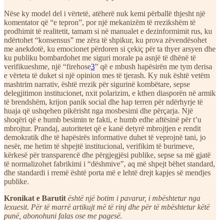
Nëse ky model del i vërtetë, atëherë nuk kemi përballë thjesht një
komentator që “e tepron”, por një mekanizëm të rrezikshëm të
prodhimit të realitetit, tamam si në manualet e dezinformimit rus, ku
ndërtohet “konsensus” me zëra të shpikur, ku prova zëvendësohet
me anekdotë, ku emocionet përdoren si çekiç për ta thyer arsyen dhe
ku publiku bombardohet me siguri morale pa asnjë të dhënë të
verifikueshme, një “firehose
3
” që e mbush hapësirën me tym derisa
e vërteta të duket si një opinion mes të tjerash. Ky nuk është vetëm
mashtrim narrativ, është rrezik për sigurinë kombëtare, sepse
delegjitimon institucionet, nxit polarizim, e kthen diasporën në armik
të brendshëm, krijon panik social dhe hap terren për ndërhyrje të
huaja që ushqehen pikërisht nga mosbesimi dhe përçarja. Një
shoqëri që e humb besimin te fakti, e humb edhe aftësinë për t’u
mbrojtur. Prandaj, autoritetet që e kanë detyrë mbrojtjen e rendit
demokratik dhe të hapësirës informative duhet të veprojnë tani, jo
nesër, me hetim të shpejtë institucional, verifikim të burimeve,
kërkesë për transparencë dhe përgjegjësi publike, sepse sa më gjatë
të normalizohet fabrikimi i “dëshmive”, aq më shpejt bëhet standard,
dhe standardi i rremë është porta më e lehtë drejt kapjes së mendjes
publike.
Kronikat e Barutit
është një botim i pavarur, i mbështetur nga
lexuesit. Për të marrë artikujt më të rinj dhe për të mbështetur këtë
punë, abonohuni falas ose me pagesë.