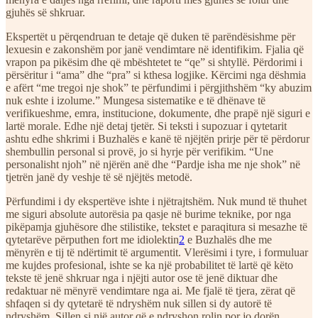
gjuhës së shkruar.
Ekspertët u përqendruan te detaje që duken të parëndësishme për
lexuesin e zakonshëm por janë vendimtare në identifikim. Fjalia që
vrapon pa pikësim dhe që mbështetet te “qe” si shtyllë. Përdorimi i
përsëritur i “ama” dhe “pra” si kthesa logjike. Kërcimi nga dëshmia
e afërt “me tregoi nje shok” te përfundimi i përgjithshëm “ky abuzim
nuk eshte i izolume.” Mungesa sistematike e të dhënave të
verifikueshme, emra, institucione, dokumente, dhe prapë një siguri e
lartë morale. Edhe një detaj tjetër. Si teksti i supozuar i qytetarit
ashtu edhe shkrimi i Buzhalës e kanë të njëjtën prirje për të përdorur
shembullin personal si provë, jo si hyrje për verifikim. “Une
personalisht njoh” në njërën anë dhe “Pardje isha me nje shok” në
tjetrën janë dy veshje të së njëjtës metodë.
Përfundimi i dy ekspertëve ishte i njëtrajtshëm. Nuk mund të thuhet
me siguri absolute autorësia pa qasje në burime teknike, por nga
pikëpamja gjuhësore dhe stilistike, tekstet e paraqitura si mesazhe të
qytetarëve përputhen fort me idiolektin
2
e Buzhalës dhe me
mënyrën e tij të ndërtimit të argumentit. Vlerësimi i tyre, i formuluar
me kujdes profesional, ishte se ka një probabilitet të lartë që këto
tekste të jenë shkruar nga i njëjti autor ose të jenë diktuar dhe
redaktuar në mënyrë vendimtare nga ai. Me fjalë të tjera, zërat që
shfaqen si dy qytetarë të ndryshëm nuk sillen si dy autorë të
ndryshëm. Sillen si një autor që e ndryshon rolin por jo dorën.