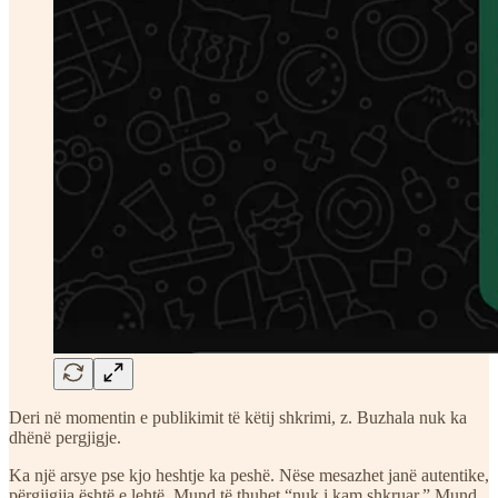
Deri në momentin e publikimit të këtij shkrimi, z. Buzhala nuk ka
dhënë pergjigje.
Ka një arsye pse kjo heshtje ka peshë. Nëse mesazhet janë autentike,
përgjigjja është e lehtë. Mund të thuhet “nuk i kam shkruar.” Mund