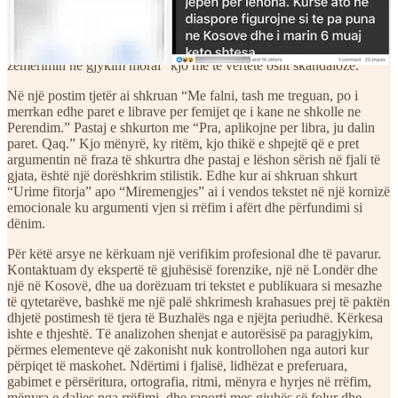
tij ai shkruan “Une personalisht njoh plottt qe vijne cdo 5-6 muje ne
Kosove, e marrin pensionin edhe ia shkellin prape per ne Bashkim
Evropian.” Pastaj “Ama ky abuzim nuk eshte i izolume.” Pastaj “E
njejta vlen edhe per ndihma per femije.” Dhe në fund e kthen
zemërimin në gjykim moral “kjo me te vertete osht skandaloze.”
Në një postim tjetër ai shkruan “Me falni, tash me treguan, po i
merrkan edhe paret e librave per femijet qe i kane ne shkolle ne
Perendim.” Pastaj e shkurton me “Pra, aplikojne per libra, ju dalin
paret. Qaq.” Kjo mënyrë, ky ritëm, kjo thikë e shpejtë që e pret
argumentin në fraza të shkurtra dhe pastaj e lëshon sërish në fjali të
gjata, është një dorëshkrim stilistik. Edhe kur ai shkruan shkurt
“Urime fitorja” apo “Miremengjes” ai i vendos tekstet në një kornizë
emocionale ku argumenti vjen si rrëfim i afërt dhe përfundimi si
dënim.
Për këtë arsye ne kërkuam një verifikim profesional dhe të pavarur.
Kontaktuam dy ekspertë të gjuhësisë forenzike, një në Londër dhe
një në Kosovë, dhe ua dorëzuam tri tekstet e publikuara si mesazhe
të qytetarëve, bashkë me një palë shkrimesh krahasues prej të paktën
dhjetë postimesh të tjera të Buzhalës nga e njëjta periudhë. Kërkesa
ishte e thjeshtë. Të analizohen shenjat e autorësisë pa paragjykim,
përmes elementeve që zakonisht nuk kontrollohen nga autori kur
përpiqet të maskohet. Ndërtimi i fjalisë, lidhëzat e preferuara,
gabimet e përsëritura, ortografia, ritmi, mënyra e hyrjes në rrëfim,
mënyra e daljes nga rrëfimi, dhe raporti mes gjuhës së folur dhe