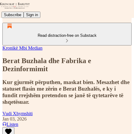
Subscribe
Sign in
Read distraction-free on Substack
Kronikë Mbi Median
Berat Buzhala dhe Fabrika e
Dezinformimit
Kur gjurmët përputhen, maskat bien. Mesazhet dhe
statuset flasin me zërin e Berat Buzhalës, e ky i
fundit rrejshëm pretendon se janë të qytetarëve të
shqetësuar.
Vudi Xhymshiti
Jan 03, 2026
Listen