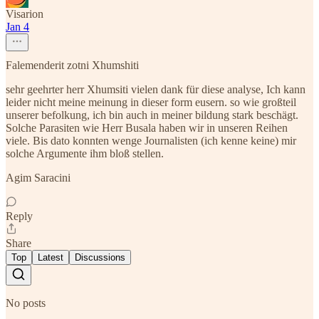
Visarion
Jan 4
Falemenderit zotni Xhumshiti
sehr geehrter herr Xhumsiti vielen dank für diese analyse, Ich kann
leider nicht meine meinung in dieser form eusern. so wie großteil
unserer befolkung, ich bin auch in meiner bildung stark beschägt.
Solche Parasiten wie Herr Busala haben wir in unseren Reihen
viele. Bis dato konnten wenge Journalisten (ich kenne keine) mir
solche Argumente ihm bloß stellen.
Agim Saracini
Reply
Share
Top
Latest
Discussions
No posts