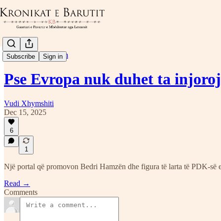
Lajme dhe Raportim
Subscribe
Sign in
Pse Evropa nuk duhet ta injoro
Vudi Xhymshiti
Dec 15, 2025
6
1
Një portal që promovon Bedri Hamzën dhe figura të larta të PDK-së e p
Read →
Comments