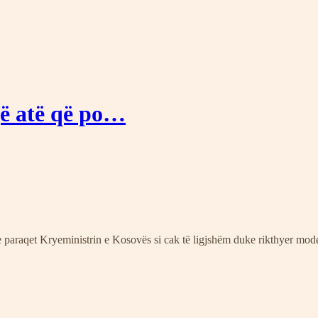
jë atë që po…
araqet Kryeministrin e Kosovës si cak të ligjshëm duke rikthyer modele