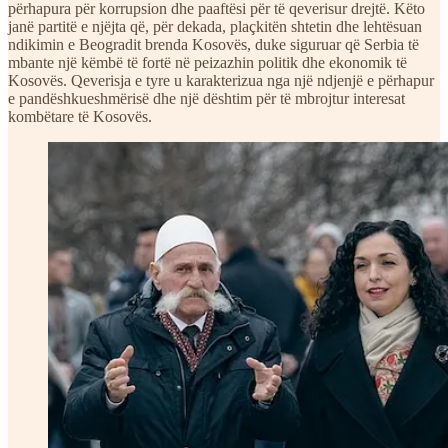
përhapura për korrupsion dhe paaftësi për të qeverisur drejtë. Këto
janë partitë e njëjta që, për dekada, plaçkitën shtetin dhe lehtësuan
ndikimin e Beogradit brenda Kosovës, duke siguruar që Serbia të
mbante një këmbë të fortë në peizazhin politik dhe ekonomik të
Kosovës. Qeverisja e tyre u karakterizua nga një ndjenjë e përhapur
e pandëshkueshmërisë dhe një dështim për të mbrojtur interesat
kombëtare të Kosovës.