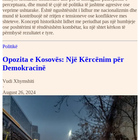
perceptuara, dhe mund të çojë në politika të jashtme agresive ose
veprime ushtarake. Është ngushtësisht i lidhur me nacionalizmin dhe
mund të kontribuojë në rritjen e tensioneve ose konflikteve mes
shteteve. Koncepti historikisht lidhet me periudhat pas një humbjeje
ose poshtërimi të rëndësishëm kombëtar, ku një shtet kërkon të
përmbysë rezultatet e tyre.
Politikë
Opozita e Kosovës: Një Kërcënim për
Demokracinë
Vudi Xhymshiti
·
August 26, 2024