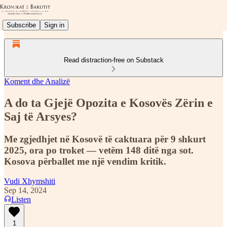
Subscribe
Sign in
Read distraction-free on Substack
Koment dhe Analizë
A do ta Gjejë Opozita e Kosovës Zërin e
Saj të Arsyes?
Me zgjedhjet në Kosovë të caktuara për 9 shkurt
2025, ora po troket — vetëm 148 ditë nga sot.
Kosova përballet me një vendim kritik.
Vudi Xhymshiti
Sep 14, 2024
Listen
1