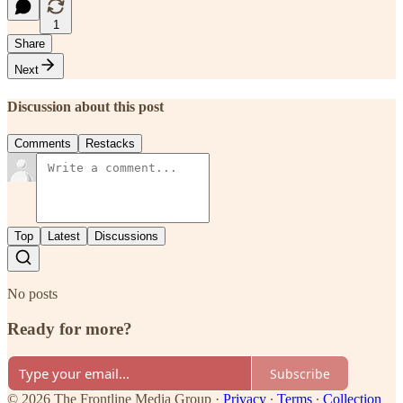
1
Share
Next
Discussion about this post
Comments
Restacks
Top
Latest
Discussions
No posts
Ready for more?
Subscribe
© 2026 The Frontline Media Group
·
Privacy
∙
Terms
∙
Collection