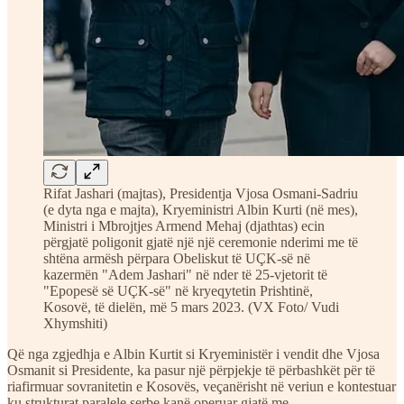
Rifat Jashari (majtas), Presidentja Vjosa Osmani-Sadriu
(e dyta nga e majta), Kryeministri Albin Kurti (në mes),
Ministri i Mbrojtjes Armend Mehaj (djathtas) ecin
përgjatë poligonit gjatë një një ceremonie nderimi me të
shtëna armësh përpara Obeliskut të UÇK-së në
kazermën "Adem Jashari" në nder të 25-vjetorit të
"Epopesë së UÇK-së" në kryeqytetin Prishtinë,
Kosovë, të dielën, më 5 mars 2023. (VX Foto/ Vudi
Xhymshiti)
Që nga zgjedhja e Albin Kurtit si Kryeministër i vendit dhe Vjosa
Osmanit si Presidente, ka pasur një përpjekje të përbashkët për të
riafirmuar sovranitetin e Kosovës, veçanërisht në veriun e kontestuar
ku strukturat paralele serbe kanë operuar gjatë me