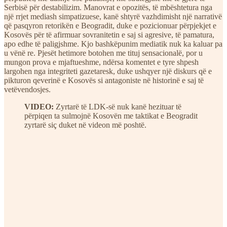
Serbisë për destabilizim. Manovrat e opozitës, të mbështetura nga
një rrjet mediash simpatizuese, kanë shtyrë vazhdimisht një narrativë
që pasqyron retorikën e Beogradit, duke e pozicionuar përpjekjet e
Kosovës për të afirmuar sovranitetin e saj si agresive, të pamatura,
apo edhe të paligjshme. Kjo bashkëpunim mediatik nuk ka kaluar pa
u vënë re. Pjesët hetimore botohen me tituj sensacionalë, por u
mungon prova e mjaftueshme, ndërsa komentet e tyre shpesh
largohen nga integriteti gazetaresk, duke ushqyer një diskurs që e
pikturon qeverinë e Kosovës si antagoniste në historinë e saj të
vetëvendosjes.
VIDEO:
Zyrtarë të LDK-së nuk kanë hezituar të
përpiqen ta sulmojnë Kosovën me taktikat e Beogradit
zyrtarë siç duket në videon më poshtë.