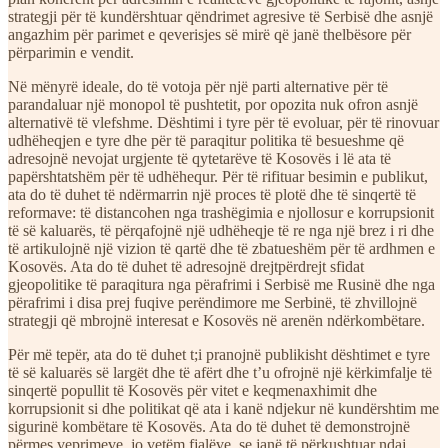
strategji për të kundërshtuar qëndrimet agresive të Serbisë dhe asnjë
angazhim për parimet e qeverisjes së mirë që janë thelbësore për
përparimin e vendit.
Në mënyrë ideale, do të votoja për një parti alternative për të
parandaluar një monopol të pushtetit, por opozita nuk ofron asnjë
alternativë të vlefshme. Dështimi i tyre për të evoluar, për të rinovuar
udhëheqjen e tyre dhe për të paraqitur politika të besueshme që
adresojnë nevojat urgjente të qytetarëve të Kosovës i lë ata të
papërshtatshëm për të udhëhequr. Për të rifituar besimin e publikut,
ata do të duhet të ndërmarrin një proces të plotë dhe të sinqertë të
reformave: të distancohen nga trashëgimia e njollosur e korrupsionit
të së kaluarës, të përqafojnë një udhëheqje të re nga një brez i ri dhe
të artikulojnë një vizion të qartë dhe të zbatueshëm për të ardhmen e
Kosovës. Ata do të duhet të adresojnë drejtpërdrejt sfidat
gjeopolitike të paraqitura nga përafrimi i Serbisë me Rusinë dhe nga
përafrimi i disa prej fuqive perëndimore me Serbinë, të zhvillojnë
strategji që mbrojnë interesat e Kosovës në arenën ndërkombëtare.
Për më tepër, ata do të duhet t;i pranojnë publikisht dështimet e tyre
të së kaluarës së largët dhe të afërt dhe t’u ofrojnë një kërkimfalje të
sinqertë popullit të Kosovës për vitet e keqmenaxhimit dhe
korrupsionit si dhe politikat që ata i kanë ndjekur në kundërshtim me
sigurinë kombëtare të Kosovës. Ata do të duhet të demonstrojnë
përmes veprimeve, jo vetëm fjalëve, se janë të përkushtuar ndaj