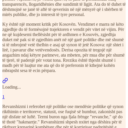
transparencës, llogaridhënies dhe sundimit të ligjit. Ata do të duhet të
dëshmojnë se janë të aftë të qeverisin në një mënyrë që i shërben të
mirës publike, dhe jo interesit të tyre personal.
Ky është një moment kritik për Kosovën. Vendimet e marra në këto
zgjedhje do të formësojnë trajektoren e vendit për vitet në vijim. Për
ne që kujdesemi thellësisht për të ardhmen e Kosovës, zgjedhja
duket më pak si të zgjedhim anët në një garë politike dhe më shumë
si të mbrojmë vetë thelbin e asaj që synon të jetë Kosova: një shtet i
lirë, i pavarur dhe vetëvendosës. Derisa opozita të tregojë një
angazhim ndaj këtyre parimeve, ata mbeten, për mua dhe për shumë
të tjerë, të padenjë për votat tona. Rreziku është thjesht shumë i
madh për të luajtur me ata që do të preferonin të kthejnë kohën
mbrapsht sesa të ecin përpara.
Loading...
1
Revanshizmi i referohet një politike ose mendësie politike që synon
rikthimin e territoreve, statusit, ose fuqisë së humbur, zakonisht pas
një disfate në luftë. Termi buron nga fjala frënge "revanche," që do
të thotë "hakmarrje." Revanshizmi shpesh nxitet nga dëshira për të
rikthyer krenarinë kombëtare dhe për të korrigjuar padrejtësitë e