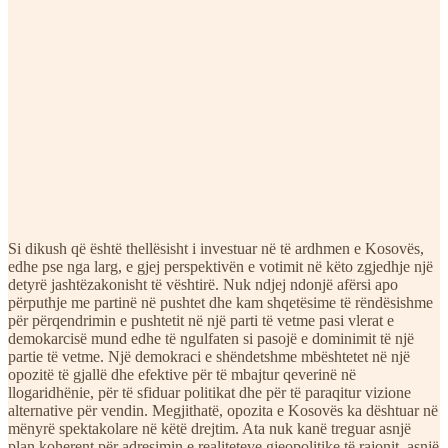
Si dikush që është thellësisht i investuar në të ardhmen e Kosovës,
edhe pse nga larg, e gjej perspektivën e votimit në këto zgjedhje një
detyrë jashtëzakonisht të vështirë. Nuk ndjej ndonjë afërsi apo
përputhje me partinë në pushtet dhe kam shqetësime të rëndësishme
për përqendrimin e pushtetit në një parti të vetme pasi vlerat e
demokarcisë mund edhe të ngulfaten si pasojë e dominimit të një
partie të vetme. Një demokraci e shëndetshme mbështetet në një
opozitë të gjallë dhe efektive për të mbajtur qeverinë në
llogaridhënie, për të sfiduar politikat dhe për të paraqitur vizione
alternative për vendin. Megjithatë, opozita e Kosovës ka dështuar në
mënyrë spektakolare në këtë drejtim. Ata nuk kanë treguar asnjë
plan koherent për adresimin e realiteteve gjeopolitike të rajonit, asnjë