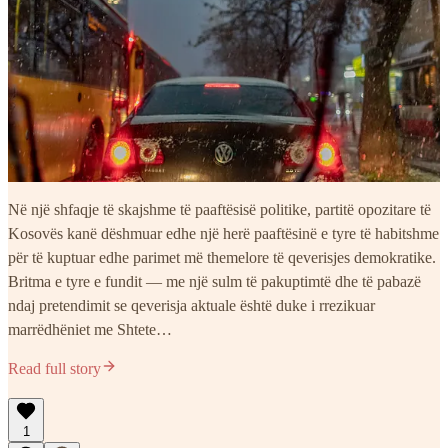
Në një shfaqje të skajshme të paaftësisë politike, partitë opozitare të
Kosovës kanë dëshmuar edhe një herë paaftësinë e tyre të habitshme
për të kuptuar edhe parimet më themelore të qeverisjes demokratike.
Britma e tyre e fundit — me një sulm të pakuptimtë dhe të pabazë
ndaj pretendimit se qeverisja aktuale është duke i rrezikuar
marrëdhëniet me Shtete…
Read full story
1