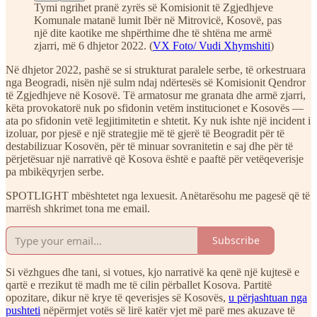
Tymi ngrihet pranë zyrës së Komisionit të Zgjedhjeve
Komunale matanë lumit Ibër në Mitrovicë, Kosovë, pas
një dite kaotike me shpërthime dhe të shtëna me armë
zjarri, më 6 dhjetor 2022. (
VX Foto/ Vudi Xhymshiti
)
Në dhjetor 2022, pashë se si strukturat paralele serbe, të orkestruara
nga Beogradi, nisën një sulm ndaj ndërtesës së Komisionit Qendror
të Zgjedhjeve në Kosovë. Të armatosur me granata dhe armë zjarri,
këta provokatorë nuk po sfidonin vetëm institucionet e Kosovës —
ata po sfidonin vetë legjitimitetin e shtetit. Ky nuk ishte një incident i
izoluar, por pjesë e një strategjie më të gjerë të Beogradit për të
destabilizuar Kosovën, për të minuar sovranitetin e saj dhe për të
përjetësuar një narrativë që Kosova është e paaftë për vetëqeverisje
pa mbikëqyrjen serbe.
SPOTLIGHT mbështetet nga lexuesit. Anëtarësohu me pagesë që të
marrësh shkrimet tona me email.
Subscribe
Si vëzhgues dhe tani, si votues, kjo narrativë ka qenë një kujtesë e
qartë e rrezikut të madh me të cilin përballet Kosova. Partitë
opozitare, dikur në krye të qeverisjes së Kosovës,
u përjashtuan nga
pushteti
nëpërmjet votës së lirë katër vjet më parë mes akuzave të