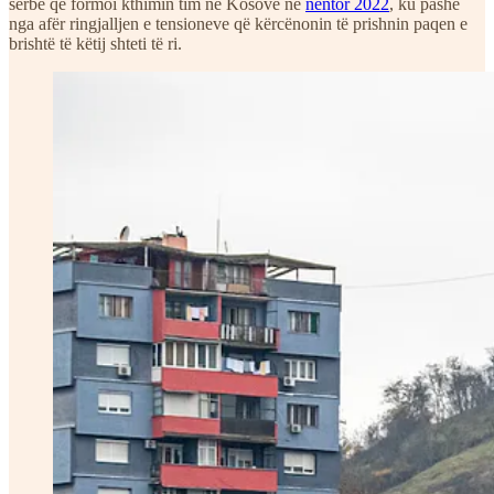
serbe që formoi kthimin tim në Kosovë në
nëntor 2022
, ku pashë
nga afër ringjalljen e tensioneve që kërcënonin të prishnin paqen e
brishtë të këtij shteti të ri.