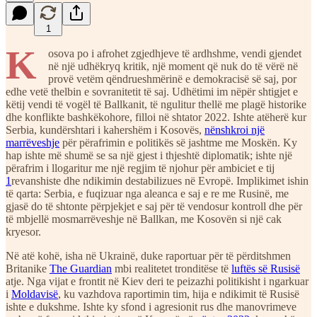
1
K
osova po i afrohet zgjedhjeve të ardhshme, vendi gjendet
në një udhëkryq kritik, një moment që nuk do të vërë në
provë vetëm qëndrueshmërinë e demokracisë së saj, por
edhe vetë thelbin e sovranitetit të saj. Udhëtimi im nëpër shtigjet e
këtij vendi të vogël të Ballkanit, të ngulitur thellë me plagë historike
dhe konflikte bashkëkohore, filloi në shtator 2022. Ishte atëherë kur
Serbia, kundërshtari i kahershëm i Kosovës,
nënshkroi një
marrëveshje
për përafrimin e politikës së jashtme me Moskën. Ky
hap ishte më shumë se sa një gjest i thjeshtë diplomatik; ishte një
përafrim i llogaritur me një regjim të njohur për ambiciet e tij
1
revanshiste dhe ndikimin destabilizues në Evropë. Implikimet ishin
të qarta: Serbia, e fuqizuar nga aleanca e saj e re me Rusinë, me
gjasë do të shtonte përpjekjet e saj për të vendosur kontroll dhe për
të mbjellë mosmarrëveshje në Ballkan, me Kosovën si një cak
kryesor.
Në atë kohë, isha në Ukrainë, duke raportuar për të përditshmen
Britanike
The Guardian
mbi realitetet tronditëse të
luftës së Rusisë
atje. Nga vijat e frontit në Kiev deri te peizazhi politikisht i ngarkuar
i
Moldavisë
, ku vazhdova raportimin tim, hija e ndikimit të Rusisë
ishte e dukshme. Ishte ky sfond i agresionit rus dhe manovrimeve