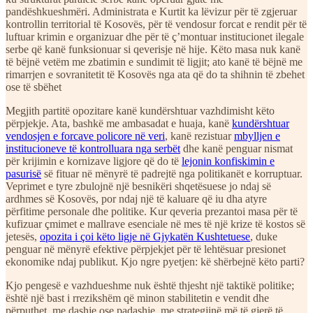
pandëshkueshmëri. Administrata e Kurtit ka lëvizur për të zgjeruar
kontrollin territorial të Kosovës, për të vendosur forcat e rendit për të
luftuar krimin e organizuar dhe për të ç’montuar institucionet ilegale
serbe që kanë funksionuar si qeverisje në hije. Këto masa nuk kanë
të bëjnë vetëm me zbatimin e sundimit të ligjit; ato kanë të bëjnë me
rimarrjen e sovranitetit të Kosovës nga ata që do ta shihnin të zbehet
ose të sbëhet
Megjith partitë opozitare kanë kundërshtuar vazhdimisht këto
përpjekje. Ata, bashkë me ambasadat e huaja, kanë
kundërshtuar
vendosjen e forcave policore në veri
, kanë rezistuar
mbylljen e
institucioneve të kontrolluara nga serbët
dhe kanë penguar nismat
për krijimin e kornizave ligjore që do të
lejonin konfiskimin e
pasurisë
së fituar në mënyrë të padrejtë nga politikanët e korruptuar.
Veprimet e tyre zbulojnë një besnikëri shqetësuese jo ndaj së
ardhmes së Kosovës, por ndaj një të kaluare që iu dha atyre
përfitime personale dhe politike. Kur qeveria prezantoi masa për të
kufizuar çmimet e mallrave esenciale në mes të një krize të kostos së
jetesës,
opozita i çoi këto ligje në Gjykatën Kushtetuese
, duke
penguar në mënyrë efektive përpjekjet për të lehtësuar presionet
ekonomike ndaj publikut. Kjo ngre pyetjen: kë shërbejnë këto parti?
Kjo pengesë e vazhdueshme nuk është thjesht një taktikë politike;
është një bast i rrezikshëm që minon stabilitetin e vendit dhe
përputhet, me dashje ose padashje, me strategjinë më të gjerë të