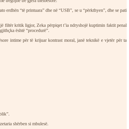
 tregojnë tre gjëra thelbësore:
 ato erdhën “të printuara” dhe në “USB”, se u “përkthyen”, dhe se pati
filtër kritik ligjor, Zeka përpiqet t’ia ndryshojë kuptimin faktit penal
 gjithçka është “procedurë”.
sore intime për të krijuar kontrast moral, janë teknikë e vjetër për ta
blik”.
zetaria shërben si mbulesë.