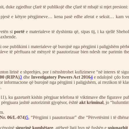
zhit, duke zgjedhur çfarë të publikojë dhe çfarë të mbajë si mjet presioni:
jesë e këtyre përgjimeve… kena pasë edhe aferat e seksit… kam ven
etën si
portë
e materialeve të dyshimta që, sipas tij, i ka sjellë Sheh
ë axhende.
 ose publikimi i materialeve që burojnë nga përgjimi i paligjshëm përbë
eve të përftuara në mënyrë të paautorizuar bien ndesh me parimin themel
nton lirinë e shprehjes, por i nënshtrohet kufizimeve “në interes të sigur
000 (RIPA)
3
dhe
Investigatory Powers Act 2016
4
e ndalojnë çdo form
r informacione që burojnë nga përgjimi i paligjshëm, ai rrezikon të klasi
.
2011), ku gazetarët kishin përgjuar telefona të viktimave dhe figurave 
 përgjuara jashtë autorizimit gjyqësor, është
akt kriminal
, jo “hulumti
im.
Nr. 06/L-074)
5
, “Përgjimi i paautorizuar” dhe “Përvetësimi i të dh
ë cënojnë
sigurinë kombëtare
, atëherë ligji hyn në fushën e
spiunazhit