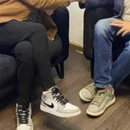
rsëri
rolet: Sheholli si furnizues materiali
(përfshirë përgjime)
, Zeka 
,
qarkullim materiali të dyshimtë → përkthim/kurim → shpërnda
rintuara dhe USB-në” dhe “ishte urdhër me i publiku”,
rrëfimi i vetë Ze
“rastësi”. Ka
bashkëveprim
.
itetin
e hapësirës publike ndaj
dezinformimit të planifikuar
. Nëse ma
jektiv i një arme të vjetër: informacionit të ndotur
.
lë një skeme që përfshin furnizim materialesh të përgjuara, bashkëpuni