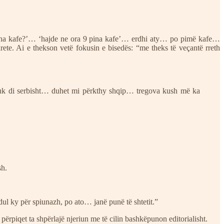
 pina kafe?’… ‘hajde ne ora 9 pina kafe’… erdhi aty… po pimë kafe…
ete. Ai e thekson vetë fokusin e bisedës: “me theks të veçantë rreth
nuk di serbisht… duhet mi përkthy shqip… tregova kush më ka
sh.
l ky për spiunazh, po ato… janë punë të shtetit.”
 përpiqet ta shpërlajë njeriun me të cilin bashkëpunon editorialisht.