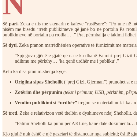
N
Së pari,
Zeka e nis me skenarin e kafeve “rastësore”: “Po une në m
nisëm me bisedu ‘rreth publikimeve që janë bo në portolin Pa rrotul
publikimeve në portalin pa rrotlla… .” Pra, përmbajtja e takimit lidhet 
Së dyti,
Zeka pranon marrëdhënien operative të furnizimit me material
“Spjegova gjënë e gjatë që na e ka dhanë Fatmiri prej Gizi
ndihmu me përkthy… ‘ka qenë urdhër me i publiku’.”
Këtu ka disa pranim-shenja kyçe:
Origjina sipas Shehollit
(“prej Gizit Gjerman”) pranohet si e 
Zotërim dhe përpunim
(tekst i printuar, USB, përkthim, përp
Vendim publikimi si “urdhër”
tregon se materiali nuk i ka ar
Së treti,
Zeka e relativizon vetë thelbin e dyshimeve ndaj Shehollit, d
“Fatmir Sheholli ka punu për AKI-në, kanë dalë dokumenta… ka 
Kjo gjuhë nuk është e një gazetari të distancuar nga subjekti; është 