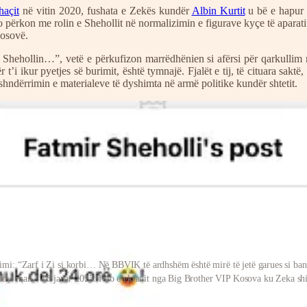
açit
në vitin 2020, fushata e Zekës kundër
Albin Kurtit
u bë e hapur d
jo përkon me rolin e Shehollit në normalizimin e figurave kyçe të aparati
Kosovë.
Shehollin…”, vetë e përkufizon marrëdhënien si afërsi për qarkullim mat
 t’i ikur pyetjes së burimit, është tymnajë. Fjalët e tij, të cituara sakt
e shndërrimin e materialeve të dyshimta në armë politike kundër shtetit.
imi: “Zarf i Zi si korbi… Në BBVIK të ardhshëm është mirë të jetë garues si ba
show man.” 18 janar 2025: foto e ekranit nga Big Brother VIP Kosova ku Zeka shi