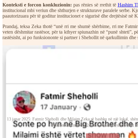
Konteksti e forcon konkluzionin:
pas rënies së rrethit të
Hashim Th
institucional mbi veriun dhe shthurjen e strukturave paralele serbe. K
paautorizuara për të goditur institucionet e sigurisë dhe drejtësisë në 
Prandaj, teksa Zeka thotë “unë rri me shumë shërbime, rri me Fatmir 
veten dëshmitar rastësor, për ta kthyer spiunazhin në “punë shteti”, për
rastësisht, ai po funksiononte si partner i Shehollit në qarkullimin dh
13 janar 2025: Fatmir Sheholli dhe Milaim Zeka së bashku në një lokal, shën
Brother dhe nuk del 24 orë! Milaimi është vërtet 