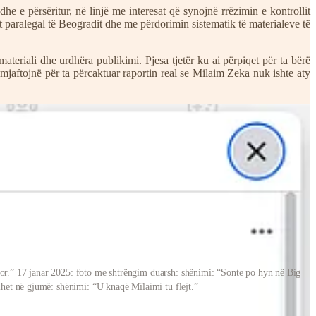
he e përsëritur, në linjë me interesat që synojnë rrëzimin e kontrollit
t paralegal të Beogradit dhe me përdorimin sistematik të materialeve të
eriali dhe urdhëra publikimi. Pjesa tjetër ku ai përpiqet për ta bërë
ë, mjaftojnë për ta përcaktuar raportin real se Milaim Zeka nuk ishte aty
nor.” 17 janar 2025: foto me shtrëngim duarsh: shënimi: “Sonte po hyn në Big
het në gjumë: shënimi: “U knaqë Milaimi tu flejt.”