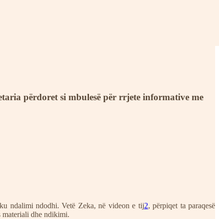
aria përdoret si mbulesë për rrjete informative me
ku ndalimi ndodhi. Vetë Zeka, në videon e tij
2
, përpiqet ta paraqesë
es materiali dhe ndikimi.