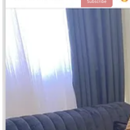
Subscribe
Ku lidhet kjo me gjurmët serbe?
Vazhdim i provave dhe gjetjeve të publikuara më herët nga Gunpowde
të Beogradit dhe rrjeteve aleate:
Shitja e arkivës së luftës te RTS/Sladana Zaric
11
.
Sipas hulumtimit tonë, Zeka ka shitur pamje lufte te producent
Verdhë”)
13
. Vetë Zeka pranoi publikisht një pagesë të transf
shtetëror me agjendë të njohur propagandistike.
(
GPC, 18 prill
Boshti Zeka–Sahitaj dhe pista ruso-serbe.
Gjetjet tona dokumentojnë rolin e
Halit Sahitajt
, i përshkrua
narrativave që synojnë Dhomat e Specializuara në Hagë.
(GPC
Lista të fabrikuara dhe presion publik.
Zeka është lidhur me shpërndarje “listash” të supozuara nga ZP
(GPC)
Kanalet politike paralele.
Nga takimet për “52 orë” regjistrime e deri te flirtet me figura 
(GPC)