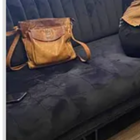
Sot: skema e vjetër, në kohë reale
Deklarimet publike të Zekës pas ndalimit të Shehollit i vendosin
pë
përdoret si presion
(“afera seksi” që “s’u publikuan”)
. Kjo tipologji
mbi të njëjtin aktor.
Ç’mbetet e pamohueshme nga fjalët e tij?
Nga “ishim për publikimet e Pa Rrotlla-s” te “Fatmiri na i solli të p
veten si
portë hyrëse
të materialeve me vlerë operative. Këtu nuk ka 
Pse ka rëndësi tani
Ndalimi i Shehollit nuk e hap vetëm një çështje penale, ai teston
imun
qarkullim përmes redaksive që shmangin verifikimin,
shteti bëhet ob
Në një demokraci të brishtë si Kosova, heshtja institucionale përbal