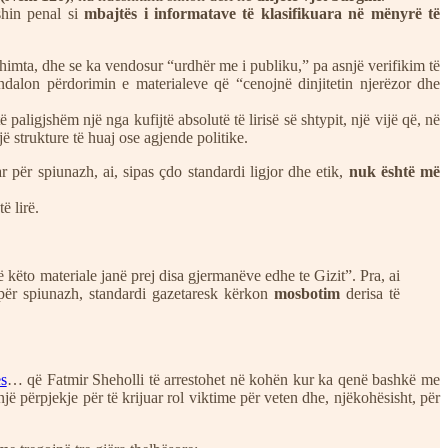
shin penal si
mbajtës i informatave të klasifikuara në mënyrë të
himta, dhe se ka vendosur “urdhër me i publiku,” pa asnjë verifikim të
i ndalon përdorimin e materialeve që “cenojnë dinjitetin njerëzor dhe
 paligjshëm një nga kufijtë absolutë të lirisë së shtypit, një vijë që, në
jë strukture të huaj ose agjende politike.
për spiunazh, ai, sipas çdo standardi ligjor dhe etik,
nuk është më
ë lirë.
 këto materiale janë prej disa gjermanëve edhe te Gizit”. Pra, ai
për spiunazh, standardi gazetaresk kërkon
mosbotim
derisa të
s
… që Fatmir Sheholli të arrestohet në kohën kur ka qenë bashkë me
një përpjekje për të krijuar rol viktime për veten dhe, njëkohësisht, për