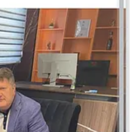
u Zeka shfaqet si
ndërmjetës i narrativave
që i shërbejnë interesave
izuar projekte që riciklojnë pretendime të diskredituara
(p.sh. “Shtëpia e
m,” një skemë që tejçon materiale të ndjeshme drejt një transmetuesi
at dhe dokumente të fabrikuara; Zeka del si kurator/ndërmjetës
14
i
it dhe frikësimit që përputhen me metodat e aparatit informativ serb.
ve që dobëson besimin te institucioni i Hagës dhe te shteti i Kosovës.