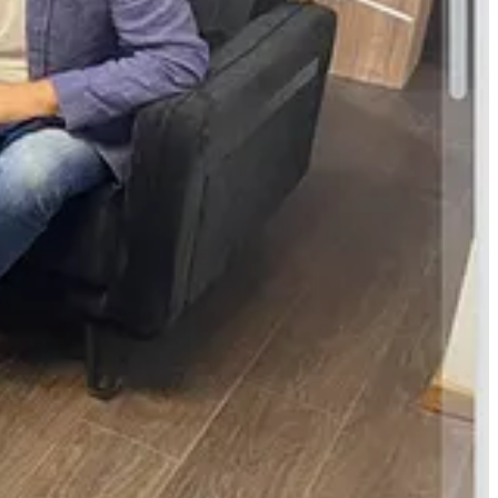
si
menaxher
i përmbajtjes, duke zgjedhur çfarë të botohet e çfarë të
rje me “urdhër”
, përputhet pikë për pikë me dosjen tonë hulumtuese
kës
e lidh ngushtë me Shehollin si
zinxhir furnizimi
dhe e pozicionon
teriali vjen nga kanale të huaja me interes politik, dhe nëse ai futet në
m me persona të dyshuar për spiunazh dhe publikime me “urdhër”, është