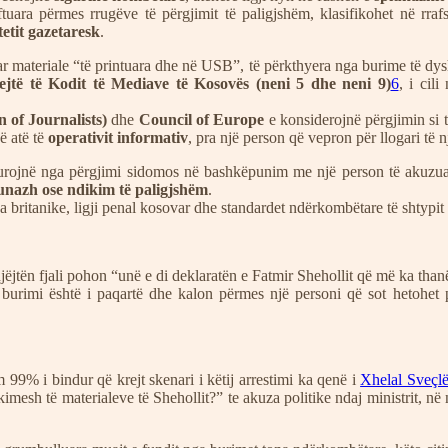
ara përmes rrugëve të përgjimit të paligjshëm, klasifikohet në rraf
itetit gazetaresk
.
r materiale “të printuara dhe në USB”, të përkthyera nga burime të dys
rejtë të Kodit të Mediave të Kosovës (neni 5 dhe neni 9)
6
, i cil
n of Journalists)
dhe
Council of Europe
e konsiderojnë përgjimin si të
ë atë të
operativit informativ
, pra një person që vepron për llogari të n
burojnë nga përgjimi sidomos në bashkëpunim me një person të akuzuar 
iunazh ose ndikim të paligjshëm
.
 britanike, ligji penal kosovar dhe standardet ndërkombëtare të shtypit t
jëjtën fjali pohon “unë e di deklaratën e Fatmir Shehollit që më ka thanë
burimi është i paqartë dhe kalon përmes një personi që sot hetohet 
 99% i bindur që krejt skenari i këtij arrestimi ka qenë i
Xhelal Sveçlë
ikimesh të materialeve të Shehollit?” te akuza politike ndaj ministrit, në 