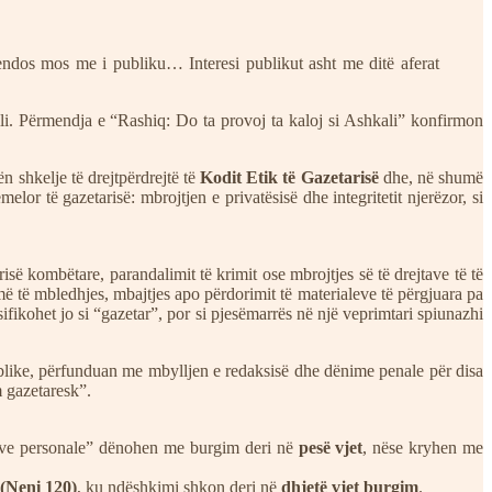
dos mos me i publiku… Interesi publikut asht me ditë aferat
olli. Përmendja e “Rashiq: Do ta provoj ta kaloj si Ashkali” konfirmon
n shkelje të drejtpërdrejtë të
Kodit Etik të Gazetarisë
dhe, në shumë
or të gazetarisë: mbrojtjen e privatësisë dhe integritetit njerëzor, si
isë kombëtare, parandalimit të krimit ose mbrojtjes së të drejtave të të
ë të mbledhjes, mbajtjes apo përdorimit të materialeve të përgjuara pa
fikohet jo si “gazetar”, por si pjesëmarrës në një veprimtari spiunazhi
publike, përfunduan me mbylljen e redaksisë dhe dënime penale për disa
m gazetaresk”.
ënave personale” dënohen me burgim deri në
pesë vjet
, nëse kryhen me
 (Neni 120)
, ku ndëshkimi shkon deri në
dhjetë vjet burgim
.