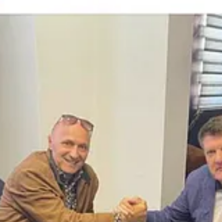
r Chronicles/Kronikat e Barutit
10
tregon një model të qëndrueshëm k
ja e financuar nga
Radio Televizioni i Serbisë (RTS)
12
, e cila ka real
eruar në llogarinë e bashkëshortes në Tiranë, duke e quajtur “licenci
 2025
)
r si operativ i ndikuar nga shërbime ruse, në përpjekje për komprom
)
S dhe me publikime identitetesh të mbrojtura, mjete tipike të presion
të jashtme, Zeka shfaqet si
i dobishëm
në ndërtimin e një kundër-narrati