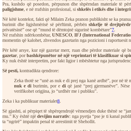
Pra, kushdo që posedon, përpunon dhe shpërndan materiale të përftu
paligjshme
, e në rrafshin profesional, si
shkelës i etikës dhe i integr
Në këtë kontekst, fakti që Milaim Zeka pranon publikisht se ka pranua
burimit dhe ligjshmërisë së përftimit, përbën
shkelje të drejtpërd
privatësinë” ose që “mund të dëmtojnë sigurinë kombëtare”
7
.
Në rrafshin ndërkombëtar,
UNESCO
,
IFJ (International Federatio
momentin që kalohet, zhvendos gazetarin nga pozicioni i raportuesit n
Për këtë arsye, kur një gazetar merr, ruan dhe përdor materiale që 
gazetar
, por
bashkëpunëtor në një veprimtari të klasifikuar si sp
Ky nuk është interpretim, por fakt ligjor i mbështetur nga jurisprudenca
Së pesti,
kontradikta qendrore:
Zeka thotë se “unë as nuk e di prej nga kanë ardhë”, por në të n
nuk e di
burimin, por e
di
që janë “prej gjermanëve”. Nëse 
verifikohet origjina, jo “urdhër me i publiku”.
Zeka i ka publikuar materialet
8
.
Së gjashti, ai përpiqet të shpërqendrojë vëmendjen duke thënë se “jam
mu.” Ky është një
devijim narrativ
: nga pyetja “pse je ti kanal publ
ta “ngrirë” impaktin penal të arrestimit të Shehollit.