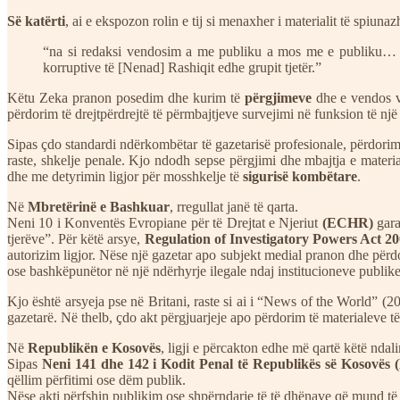
Së katërti
, ai e ekspozon rolin e tij si menaxher i materialit të spiuna
“na si redaksi vendosim a me publiku a mos me e publiku… p
korruptive të [Nenad] Rashiqit edhe grupit tjetër.”
Këtu Zeka pranon posedim dhe kurim të
përgjimeve
dhe e vendos v
përdorim të drejtpërdrejtë të përmbajtjeve survejimi në funksion të nj
Sipas çdo standardi ndërkombëtar të gazetarisë profesionale, përdorimi
raste, shkelje penale. Kjo ndodh sepse përgjimi dhe mbajtja e material
dhe me detyrimin ligjor për mosshkelje të
sigurisë kombëtare
.
Në
Mbretërinë e Bashkuar
, rregullat janë të qarta.
Neni 10 i Konventës Evropiane për të Drejtat e Njeriut
(ECHR)
gara
tjerëve”. Për këtë arsye,
Regulation of Investigatory Powers Act 2
autorizim ligjor. Nëse një gazetar apo subjekt medial pranon dhe përdo
ose bashkëpunëtor në një ndërhyrje ilegale ndaj institucioneve publike
Kjo është arsyeja pse në Britani, raste si ai i “News of the World” (
gazetarë. Në thelb, çdo akt përgjuarjeje apo përdorim të materialeve të
Në
Republikën e Kosovës
, ligji e përcakton edhe më qartë këtë ndal
Sipas
Neni 141 dhe 142 i Kodit Penal të Republikës së Kosovës (
qëllim përfitimi ose dëm publik.
Nëse akti përfshin publikim ose shpërndarje të të dhënave që mund t