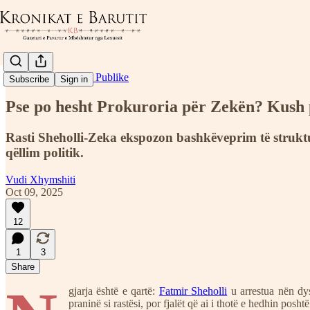
Politikë dhe Çështje Publike
Subscribe
Sign in
Pse po hesht Prokuroria për Zekën? Kush 
Rasti Sheholli-Zeka ekspozon bashkëveprim të struktu
qëllim politik.
Vudi Xhymshiti
Oct 09, 2025
12
1
3
Share
gjarja është e qartë:
Fatmir Sheholli
u arrestua nën dy
praninë si rastësi, por fjalët që ai i thotë e hedhin posht