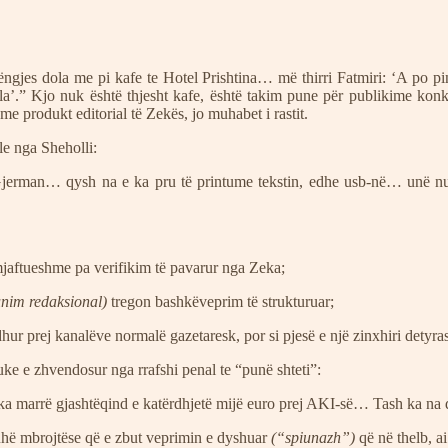
ëngjes dola me pi kafe te Hotel Prishtina… më thirri Fatmiri: ‘A po
la’.” Kjo nuk është thjesht kafe, është takim pune për publikime konkr
me produkt editorial të Zekës, jo muhabet i rastit.
e nga Sheholli:
t Gjerman… qysh na e ka pru të printume tekstin, edhe usb-në… unë 
mjaftueshme pa verifikim të pavarur nga Zeka;
unim redaksional)
tregon bashkëveprim të strukturuar;
dhur prej kanalëve normalë gazetaresk, por si pjesë e një zinxhiri detyra
uke e zhvendosur nga rrafshi penal te “punë shteti”:
marrë gjashtëqind e katërdhjetë mijë euro prej AKI-së… Tash ka na du
gjuhë mbrojtëse që e zbut veprimin e dyshuar
(“spiunazh”)
që në thelb, ai