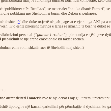
grumbulluara muajt e fundit nga burimet tona ndërkombëtare, këto citime
 “publikimet e Pa Rrotlla-s”, se materialet “na i ka dhanë Fatmiri”, se
imi dhe publikimi me Shehollin si burim dhe Zekën si përhapës.
ë të shtetit
9
” dhe duke nxjerrë në pah pagesat e vjetra nga AKI pa asnjë 
ësh. Kjo është pikërisht matrica e larjes së imazhit: ta bësh të duket se
 viktimizimi personal
(“gazetar i rrahur”)
, përmendja e çështjeve dytë
 i publikimit
te një arenë emocionale ku faktet zbehen.
luar edhe rolin shkatërrues të Shehollit ndaj shtetit?
mit;
dhe autenticiteti i materialeve
te një debat i mjegullt rreth “interesit pu
është tipologji e një
kanali
qarkullimi për përmbajtje të dyshimta, ku ga