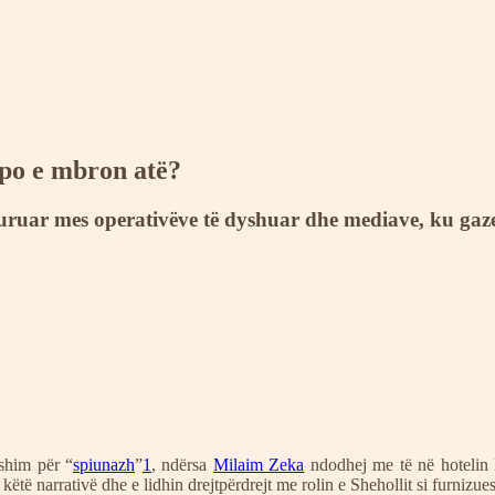
po e mbron atë?
ruar mes operativëve të dyshuar dhe mediave, ku gazet
shim për “
spiunazh
”
1
, ndërsa
Milaim Zeka
ndodhej me të në hotelin 
ë këtë narrativë dhe e lidhin drejtpërdrejt me rolin e Shehollit si furnizu