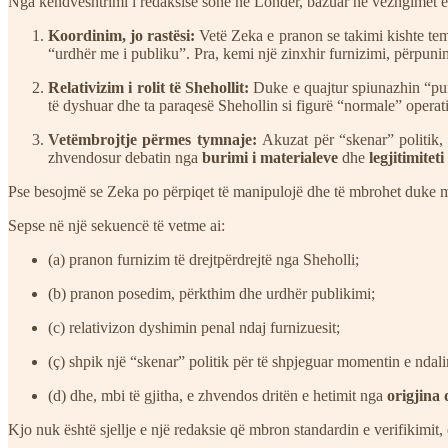
Nga këndvështrimi i redaksisë sonë në Londër, bazuar në vëzhgimet e 
Koordinim, jo rastësi:
Vetë Zeka e pranon se takimi kishte temë
“urdhër me i publiku”. Pra, kemi një zinxhir furnizimi, përpun
Relativizim i rolit të Shehollit:
Duke e quajtur spiunazhin “pun
të dyshuar dhe ta paraqesë Shehollin si figurë “normale” operativ
Vetëmbrojtje përmes tymnaje:
Akuzat për “skenar” politik,
zhvendosur debatin nga
burimi i materialeve
dhe
legjitimiteti
Pse besojmë se Zeka po përpiqet të manipulojë dhe të mbrohet duke mbu
Sepse në një sekuencë të vetme ai:
(a) pranon furnizim të drejtpërdrejtë nga Sheholli;
(b) pranon posedim, përkthim dhe urdhër publikimi;
(c) relativizon dyshimin penal ndaj furnizuesit;
(ç) shpik një “skenar” politik për të shpjeguar momentin e ndali
(d) dhe, mbi të gjitha, e zhvendos dritën e hetimit nga
origjina 
Kjo nuk është sjellje e një redaksie që mbron standardin e verifikimit, 