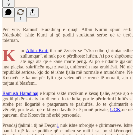
9
1
Për vite, Ramush Haradinaj e quajti Albin Kurtin spiun serb.
Ndërkohë, ishte Kurti ai që goditi strukturat serbe që të tjerët
toleruan.
K
ur
Albin Kurti
tha në Zvicër se “s’ka edhe çlirimtar edhe
zullumqar”, ai nuk po e përdhoste luftën. Ai po e shpëtonte
atë nga ata që e kanë marrë peng. Ai po e ndante gjakun
nga plaçka, sakrificën nga zhvatja, uniformën nga grabitësit. Në një
republikë serioze, kjo do të ishte fjalia më normale e mundshme. Në
Kosovën e kapur për fyti nga veteranët e rremë të moralit, ajo u
trajtua si blasfemi.
Ramush Haradinaj
e kuptoi saktë rrezikun e kësaj fjalie, sepse ajo e
goditi pikërisht aty ku dhemb. Jo te lufta, por te përdorimi i luftës si
strehë për llogaritë e pasqaruara të pasluftës. Jo te çlirimtarët e
vërtetë, por te ata që e kthyen lavdinë në pronë private,
UÇK
-në në
paravan, dhe Kosovën në arkë personale.
Prandaj fjalimi i tij në Deçan
1
nuk ishte mbrojtje e çlirimtarëve. Ishte
panik i një klase politike që e ndien se miti i saj po shkërmoqet.