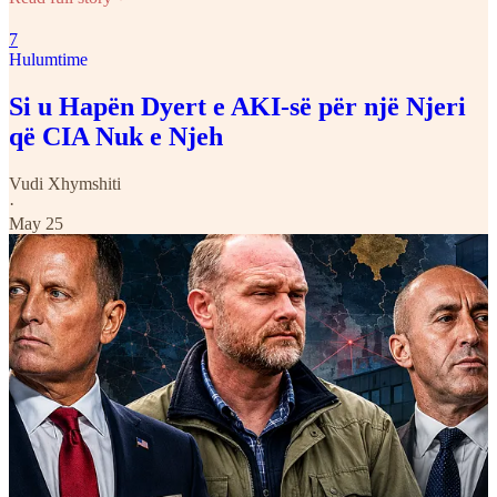
7
Hulumtime
Si u Hapën Dyert e AKI-së për një Njeri
që CIA Nuk e Njeh
Vudi Xhymshiti
·
May 25