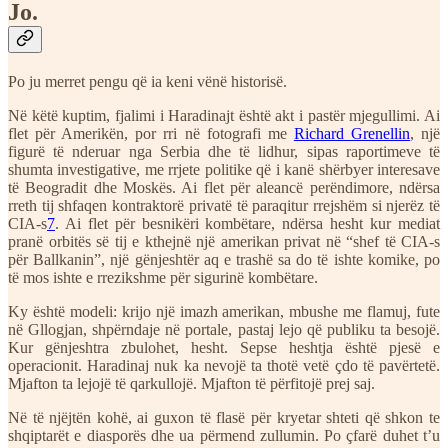
Jo.
Po ju merret pengu që ia keni vënë historisë.
Në këtë kuptim, fjalimi i Haradinajt është akt i pastër mjegullimi. Ai
flet për Amerikën, por rri në fotografi me
Richard Grenellin
, një
figurë të nderuar nga Serbia dhe të lidhur, sipas raportimeve të
shumta investigative, me rrjete politike që i kanë shërbyer interesave
të Beogradit dhe Moskës. Ai flet për aleancë perëndimore, ndërsa
rreth tij shfaqen kontraktorë privatë të paraqitur rrejshëm si njerëz të
CIA-s
7
. Ai flet për besnikëri kombëtare, ndërsa hesht kur mediat
pranë orbitës së tij e kthejnë një amerikan privat në “shef të CIA-s
për Ballkanin”, një gënjeshtër aq e trashë sa do të ishte komike, po
të mos ishte e rrezikshme për sigurinë kombëtare.
Ky është modeli: krijo një imazh amerikan, mbushe me flamuj, fute
në Gllogjan, shpërndaje në portale, pastaj lejo që publiku ta besojë.
Kur gënjeshtra zbulohet, hesht. Sepse heshtja është pjesë e
operacionit. Haradinaj nuk ka nevojë ta thotë vetë çdo të pavërtetë.
Mjafton ta lejojë të qarkullojë. Mjafton të përfitojë prej saj.
Në të njëjtën kohë, ai guxon të flasë për kryetar shteti që shkon te
shqiptarët e diasporës dhe ua përmend zullumin. Po çfarë duhet t’u