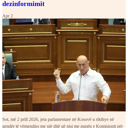
dezinformimit
Apr 2
Sot, më 2 prill 2026, jeta parlamentare në Kosovë u rikthye në
qendër të vëmendjes me një ditë që nisi me punën e Komisionit për