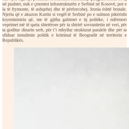
në pushtet, nuk e çmontoi infrastrukturën e Serbisë në Kosovë, por e
la të frymonte, të ushqehej dhe të përforcohej. Ironia është brutale.
Njeriu që e akuzon Kurtin si vegël të Serbisë po e sulmon pikërisht
kryeministrin që, me të gjitha gabimet e tij politike, i ndërmori
veprimet më të qarta shtetërore për ta shtrirë sovranitetin në veri, për
ta goditur dinarin serb, për t’i mbyllur strukturat paralele dhe për ta
sfiduar instalimin politik e kriminal të Beogradit në territorin e
Republikës.