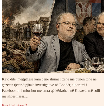
Këto ditë, megjithëse kam qenë shumë i zënë me punën tonë në
gazetën tjetër digjitale investigative në Londër, algoritmi i
Facebookut, i mbushur me emra që kërkohen në Kosovë, më solli
më shpesh sesa…
Read full story