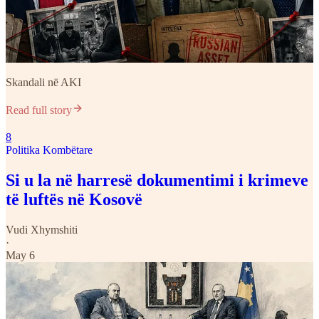
Skandali në AKI
Read full story
8
Politika Kombëtare
Si u la në harresë dokumentimi i krimeve
të luftës në Kosovë
Vudi Xhymshiti
·
May 6