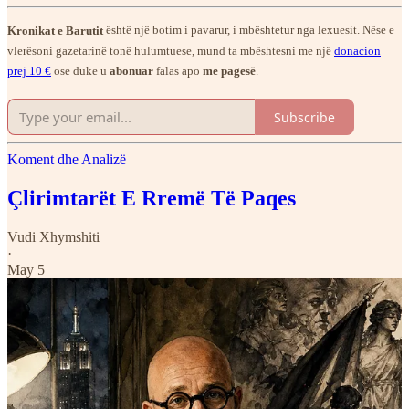
Kronikat e Barutit
është një botim i pavarur, i mbështetur nga lexuesit. Nëse e
vlerësoni gazetarinë tonë hulumtuese, mund ta mbështesni me një
donacion
prej 10 €
ose duke u
abonuar
falas apo
me pagesë
.
Subscribe
Koment dhe Analizë
Çlirimtarët E Rremë Të Paqes
Vudi Xhymshiti
·
May 5