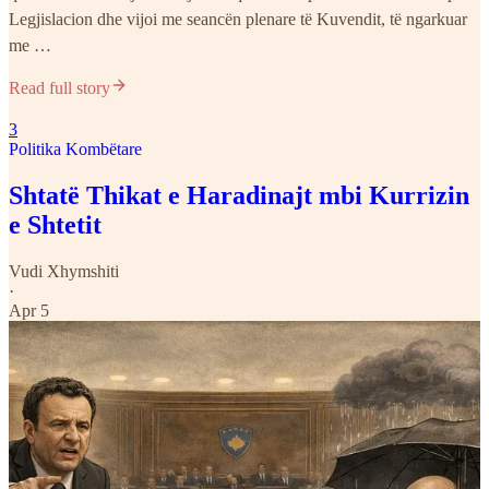
Legjislacion dhe vijoi me seancën plenare të Kuvendit, të ngarkuar
me …
Read full story
3
Politika Kombëtare
Shtatë Thikat e Haradinajt mbi Kurrizin
e Shtetit
Vudi Xhymshiti
·
Apr 5