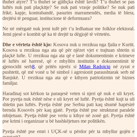
thuhet atyre? T’u thuhet se gjithçka është lavdi? T’u thuhet se pas
luftës nuk pati plaçkitje? Se nuk pati vrasje politike? Se nuk pati
frikë, kapje, kontrabandë, pasurim marramendës, media të blera,
drejtësi të penguar, institucione të deformuara?
Ne në mërgatë nuk jemi tufë për t’u ledhatuar me folklor elektoral.
Jemi pjesë e kombit që ka të drejtë ta dëgjojë të vërtetën.
Dhe e vërteta është kjo:
Kosova nuk u rrezikua nga fjalia e Kurtit.
Kosova u rrezikua nga ata që për njëzet vjet e trajtuan shtetin si
plaçkë lufte. U rrezikua nga ata që e lanë dokumentimin e krimeve
të luftës në harresë, që e mbyllën institutin e dokumentimit të
gjenocidit serb
8
, që pritën njerëz si
Milan Radoiçiq
në zyrat e
pushtetit, që më vonë u bë simbol i agresionit paraushtarak serb në
Banjskë. U rrezikua nga ata që e kthyen patriotizmin në biznes
familjar.
Haradinaj sot kërkon ta paraqesë veten si njeri që nuk e uli kryet.
Por pyetja nuk është nëse e uli kryet në luftë. Pyetja është kujt ia uli
shtetin pas luftës. Pyetja është pse Serbia pati kaq shumë hapësirë
brenda Kosovës për kaq gjatë. Pyetja është pse strukturat paralele
mbijetuan. Pyetja është pse veriu u kthye në zonë gri. Pyetja është
pse krimi i organizuar u bë bashkëjetues me politikën.
Pyetja është pse emri i UÇK-së u përdor për ta mbyllur gojën e
qytetarit?