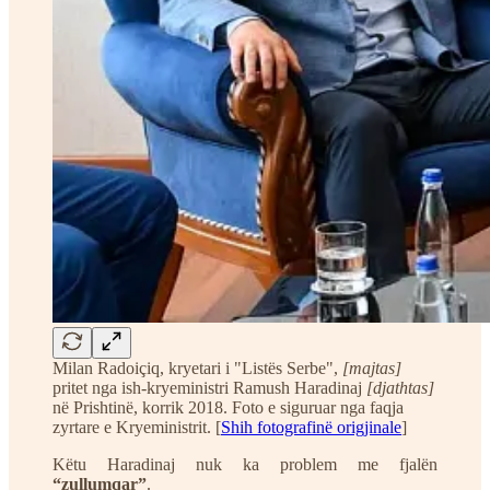
Milan Radoiçiq, kryetari i "Listës Serbe",
[majtas]
pritet nga ish-kryeministri Ramush Haradinaj
[djathtas]
në Prishtinë, korrik 2018. Foto e siguruar nga faqja
zyrtare e Kryeministrit. [
Shih fotografinë origjinale
]
Këtu Haradinaj nuk ka problem me fjalën
“zullumqar”
.