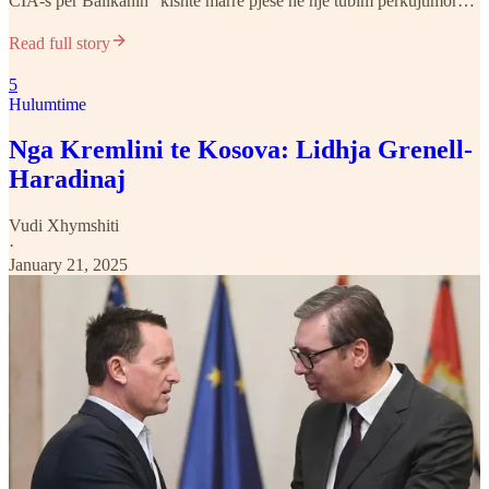
CIA-s për Ballkanin” kishte marrë pjesë në një tubim përkujtimor…
Read full story
5
Hulumtime
Nga Kremlini te Kosova: Lidhja Grenell-
Haradinaj
Vudi Xhymshiti
·
January 21, 2025