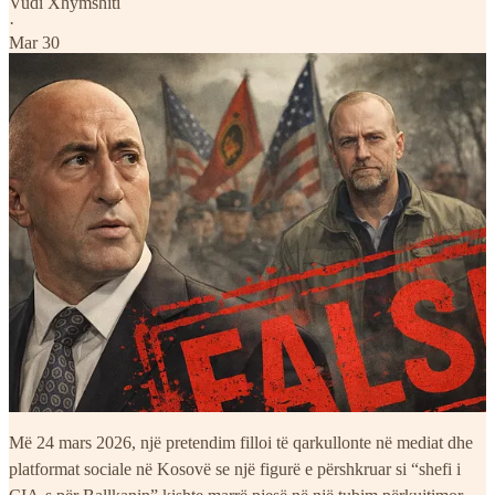
Vudi Xhymshiti
·
Mar 30
Më 24 mars 2026, një pretendim filloi të qarkullonte në mediat dhe
platformat sociale në Kosovë se një figurë e përshkruar si “shefi i