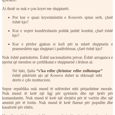
Ai thotë se nuk e çon kryet me shqiptarët.
Por kur e quan kryeministrin e Kosovës spiun serb, çfarë
është kjo?
Kur e nxjerr kundërshtarin politik jashtë kombit, çfarë është
kjo?
Kur e përdor gjakun si kufi për ta ndarë shqiptarin e
pranueshëm nga shqiptari i padëshiruar, çfarë është kjo?
Nuk është patriotizëm. Është nacionalizëm privat. Është arroganca e
njeriut që mendon se çertifikatat e shqiptarisë i lëshon ai.
Në fakt, fjalia
“s’ka edhe çlirimtar edhe zullumqar”
është pikërisht ajo që Kosova duhet ta shkruajë mbi
derën e çdo institucioni.
Sepse republika nuk mund të ndërtohet mbi përjashtime morale.
Nuk mund të ketë një ligj për qytetarin dhe një tjetër për
komandantin. Nuk mund të ketë një drejtësi për të varfrin dhe një
amnisti për të fortin. Nuk mund të ketë flamur për popullin dhe
kasafortë për elitën.