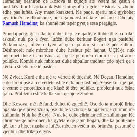
Haradinaj dëshiron që Kosova ta kujtojë atë vetëm në çastin e
pushkës. Por historia nuk është fotografi e ngrirë. Historia vazhdon
edhe pas luftës. Aty matet karakteri. Në paqe, njeriu nuk gjykohet
nga trimëria e dikurshme, por nga ndershmëria e tanishme. Dhe aty,
Ramush Haradinaj
ka shumë më tepër pyetje sesa përgjigje.
Prandaj përgjigjja ndaj tij duhet të jetë e qartë, e ftohtë dhe pa frikë:
askush nuk po e fyen luftën duke kërkuar llogari nga paslufta.
Përkundrazi, luftën e fyen ai që e përdor si strehë për zullum.
Dëshmorët nuk mbrohen duke heshtur për hajnat. UÇK-ja nuk
nderohet duke i amnistuar ata që e përdorën emrin e saj si armë
politike. Kombi nuk mbrohet duke shpallur tradhtar çdo njeri që e
kërkon shtetin më të pastër.
Në Zvicër, Kurti e tha një të vërtetë të thjeshtë. Në Deçan, Haradinaj
e dëshmoi pse ajo e vërtetë ishte e domosdoshme. Sepse kur një fjali
e vetme e çmoralizon një klasë të tërë politike, problemi nuk është
fjalia. Problemi është kalbëzimi që ajo e zbulon.
Dhe Kosova, më në fund, duhet të zgjedhë. Ose do ta mbrojë lirinë
nga ata që e privatizuan, ose do të vazhdojë ta ngatërrojë çlirimin me
zullumin. Nuk ka të dyja. Nuk ka edhe çlirimtar edhe zullumqar. Ka
çlirimtarë që nderohen, ka qytetarë që japin llogari, dhe ka politikanë
që, kur u hiqet maska e luftës, mbeten vetëm me britmën, pasurinë e
vjedhur dhe frikën e tyre.