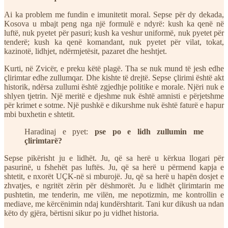
Ai ka problem me fundin e imunitetit moral. Sepse për dy dekada,
Kosova u mbajt peng nga një formulë e ndyrë: kush ka qenë në
luftë, nuk pyetet për pasuri; kush ka veshur uniformë, nuk pyetet për
tenderë; kush ka qenë komandant, nuk pyetet për vilat, tokat,
kazinotë, lidhjet, ndërmjetësit, pazaret dhe heshtjet.
Kurti, në Zvicër, e preku këtë plagë. Tha se nuk mund të jesh edhe
çlirimtar edhe zullumqar. Dhe kishte të drejtë. Sepse çlirimi është akt
historik, ndërsa zullumi është zgjedhje politike e morale. Njëri nuk e
shlyen tjetrin. Një meritë e djeshme nuk është amnisti e përjetshme
për krimet e sotme. Një pushkë e dikurshme nuk është faturë e hapur
mbi buxhetin e shtetit.
Haradinaj e pyet:
pse po e lidh zullumin me
çlirimtarë?
Sepse pikërisht ju e lidhët. Ju, që sa herë u kërkua llogari për
pasurinë, u fshehët pas luftës. Ju, që sa herë u përmend kapja e
shtetit, e nxorët UÇK-në si mburojë. Ju, që sa herë u hapën dosjet e
zhvatjes, e ngritët zërin për dëshmorët. Ju e lidhët çlirimtarin me
pushtetin, me tenderin, me vilën, me nepotizmin, me kontrollin e
mediave, me kërcënimin ndaj kundërshtarit. Tani kur dikush ua ndan
këto dy gjëra, bërtisni sikur po ju vidhet historia.