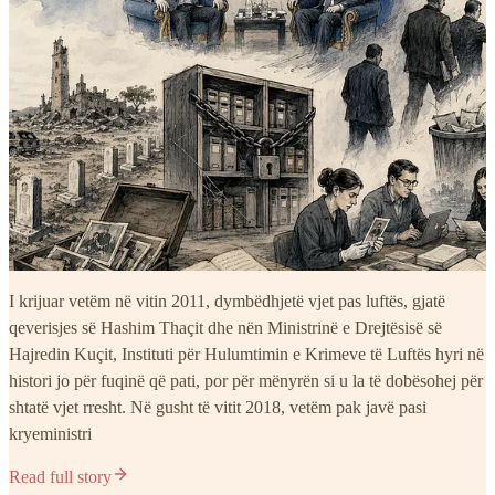
I krijuar vetëm në vitin 2011, dymbëdhjetë vjet pas luftës, gjatë
qeverisjes së Hashim Thaçit dhe nën Ministrinë e Drejtësisë së
Hajredin Kuçit, Instituti për Hulumtimin e Krimeve të Luftës hyri në
histori jo për fuqinë që pati, por për mënyrën si u la të dobësohej për
shtatë vjet rresht. Në gusht të vitit 2018, vetëm pak javë pasi
kryeministri
Read full story