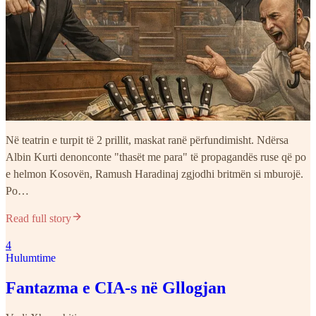
Në teatrin e turpit të 2 prillit, maskat ranë përfundimisht. Ndërsa
Albin Kurti denonconte "thasët me para" të propagandës ruse që po
e helmon Kosovën, Ramush Haradinaj zgjodhi britmën si mburojë.
Po…
Read full story
4
Hulumtime
Fantazma e CIA-s në Gllogjan