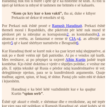
Haradinaj nuk foli si burrë i qetë që e ka historinë në krah. Ai foli si
njeri që kërkon ta mbysë të tashmen me britmën e së kaluarës.
“Kom çu kry kur o kon vakti”,
tha ai, duke e kthyer
Prekazin në dekor të retorikës së tij.
Por Prekazi nuk është pronë e
Ramush Haradinajt
. Prekazi është
themeli moral i Republikës, dhe pikërisht për këtë nuk mund të
përdoret për ta mbrojtur as korrupsionin
2
, as kontrabandën
3
, as
aleancat e errëta, as fantazmat e rreme të
CIA
-s
4
, as afërsitë me
njerëz
5
që e kanë shërbyer narrativën e Beogradit
6
.
Kur Haradinaj thotë se kurrë nuk e ka çuar kryet ndaj shqiptarëve, ai
nuk po e thotë vetëm një fjali patriotike. Ai po e vendos një kurth.
Mes rreshtave, ai po përpiqet ta nxjerrë
Albin Kurtin
jashtë trupit
kombëtar. Kjo është doktrina e vjetër e shpifjes politike, e veshur me
plis. E njëjta teknikë që Rusia e përdor ndaj kundërshtarëve të vet:
delegjitimoje njeriun, para se ta kundërshtosh argumentin. Quaje
tradhtar, agjent, spiun, të huaj, të shitur. Pastaj çdo sulm mbi të duket
i lejueshëm.
Haradinaj e ka bërë këtë vazhdimisht kur e ka quajtur
Kurtin
“spiun serb”
.
Është një akuzë e rëndë, e shëmtuar dhe e rrezikshme, aq më tepër
kur vjen nga një politikan si Ramush Haradinaj që, gjatë kohës së tij