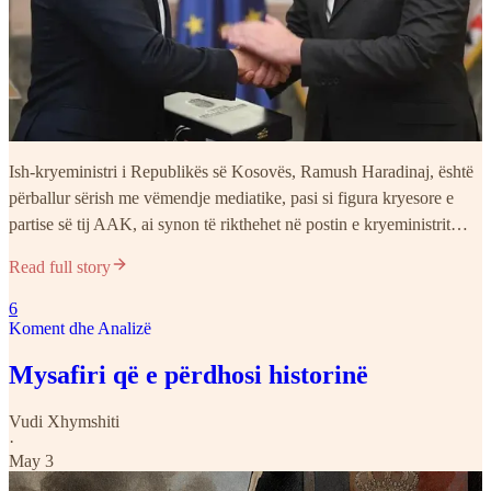
Ish-kryeministri i Republikës së Kosovës, Ramush Haradinaj, është
përballur sërish me vëmendje mediatike, pasi si figura kryesore e
partise së tij AAK, ai synon të rikthehet në postin e kryeministrit…
Read full story
6
Koment dhe Analizë
Mysafiri që e përdhosi historinë
Vudi Xhymshiti
·
May 3