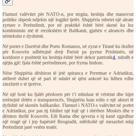
Flamuri valëvitet për NATO-n, por tregtia, heshtja dhe manovrat
politike shpesh ndjekin një logjikë tjetër. Shqipëria mbetet një aleate
zyrtare e Perëndimit, por në praktikë është bërë skenë ku loz
kombinimin më të rrezikshëm të Ballkanit, gjuhën e aleancës dhe
nëntekstin e dyshimit.
Në portet e Durrësit dhe Porto Romanos, në zyrat e Tiranë ku draftet
për Kosovën udhëtojnë drejt Parisit pa pyetur Prishtinën, në
koridoret e pushtetit ku heshtja është bërë dekor patriotik
4
, ndodh e
njëjta gjë: fjala është perëndimore, por fryma lindore.
Nëse Shqipëria dëshiron të jetë spiranca e Premtuar e Adriatikut,
atëherë duhet që së pari të ndalet së qëni ankorë ku lidhen edhe
zinxhirët e të tjerëve.
Në një botë ku fjalët përdoren për t’i mbuluar të vërtetat dhe hijet
errësojnë dritën e transparencës, Shqipëria luan rolin e një aktori të
dyfishtë në skenën ballkanike. Flamuri i NATO-s valëvitet në portet
e Adriatikut, por pas tij fshihet një lojë që i shërben Moskës dhe e
dëmton thellë Kosovën. Edi Rama dhe qeveria e tij kanë zgjedhur
një rrugë që i jep hapësirë Beogradit, ndërkohë që mesazhet ndaj
Perëndimit janë vetëm teatër.