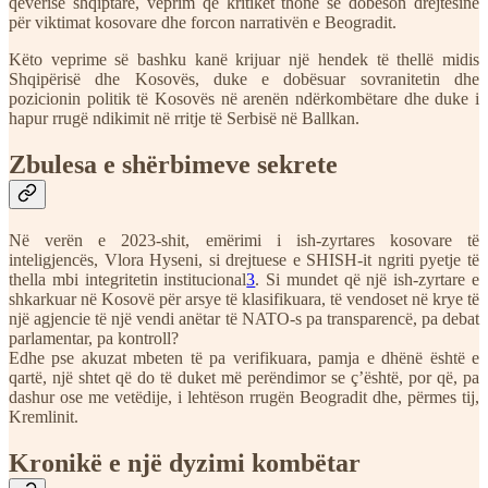
qeverisë shqiptare, veprim që kritikët thonë se dobëson drejtësinë
për viktimat kosovare dhe forcon narrativën e Beogradit.
Këto veprime së bashku kanë krijuar një hendek të thellë midis
Shqipërisë dhe Kosovës, duke e dobësuar sovranitetin dhe
pozicionin politik të Kosovës në arenën ndërkombëtare dhe duke i
hapur rrugë ndikimit në rritje të Serbisë në Ballkan.
Zbulesa e shërbimeve sekrete
Në verën e 2023-shit, emërimi i ish-zyrtares kosovare të
inteligjencës, Vlora Hyseni , si drejtuese e SHISH-it ngriti pyetje të
thella mbi integritetin institucional
3
. Si mundet që një ish-zyrtare e
shkarkuar në Kosovë për arsye të klasifikuara, të vendoset në krye të
një agjencie të një vendi anëtar të NATO-s pa transparencë, pa debat
parlamentar, pa kontroll?
Edhe pse akuzat mbeten të pa verifikuara, pamja e dhënë është e
qartë, një shtet që do të duket më perëndimor se ç’është, por që, pa
dashur ose me vetëdije, i lehtëson rrugën Beogradit dhe, përmes tij,
Kremlinit.
Kronikë e një dyzimi kombëtar