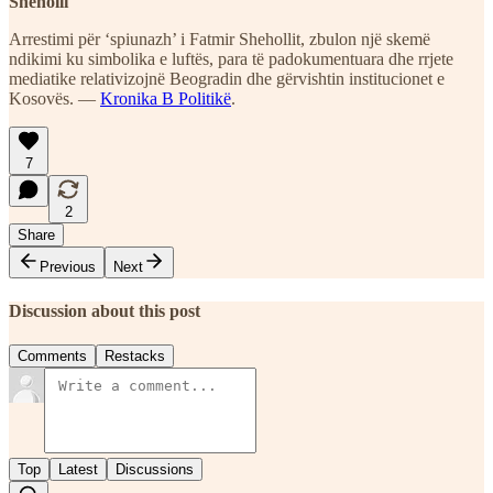
Sheholli
Arrestimi për ‘spiunazh’ i Fatmir Shehollit, zbulon një skemë
ndikimi ku simbolika e luftës, para të padokumentuara dhe rrjete
mediatike relativizojnë Beogradin dhe gërvishtin institucionet e
Kosovës. —
Kronika B Politikë
.
7
2
Share
Previous
Next
Discussion about this post
Comments
Restacks
Top
Latest
Discussions