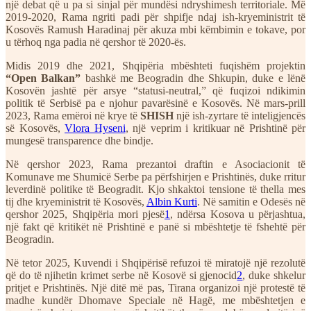
një debat që u pa si sinjal për mundësi ndryshimesh territoriale. Më
2019-2020, Rama ngriti padi për shpifje ndaj ish-kryeministrit të
Kosovës Ramush Haradinaj për akuza mbi këmbimin e tokave, por
u tërhoq nga padia në qershor të 2020-ës.
Midis 2019 dhe 2021, Shqipëria mbështeti fuqishëm projektin
“Open Balkan”
bashkë me Beogradin dhe Shkupin, duke e lënë
Kosovën jashtë për arsye “statusi-neutral,” që fuqizoi ndikimin
politik të Serbisë pa e njohur pavarësinë e Kosovës. Në mars-prill
2023, Rama emëroi në krye të
SHISH
një ish-zyrtare të inteligjencës
së Kosovës,
Vlora Hyseni
, një veprim i kritikuar në Prishtinë për
mungesë transparence dhe bindje.
Në qershor 2023, Rama prezantoi draftin e Asociacionit të
Komunave me Shumicë Serbe pa përfshirjen e Prishtinës, duke rritur
leverdinë politike të Beogradit. Kjo shkaktoi tensione të thella mes
tij dhe kryeministrit të Kosovës,
Albin Kurti
. Në samitin e Odesës në
qershor 2025, Shqipëria mori pjesë
1
, ndërsa Kosova u përjashtua,
një fakt që kritikët në Prishtinë e panë si mbështetje të fshehtë për
Beogradin.
Në tetor 2025, Kuvendi i Shqipërisë refuzoi të miratojë një rezolutë
që do të njihetin krimet serbe në Kosovë si gjenocid
2
, duke shkelur
pritjet e Prishtinës. Një ditë më pas, Tirana organizoi një protestë të
madhe kundër Dhomave Speciale në Hagë, me mbështetjen e