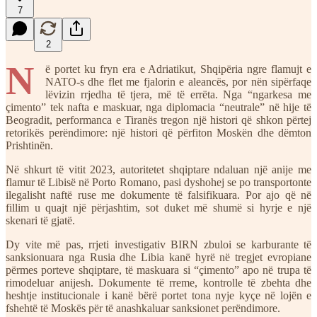
7
2
N
ë portet ku fryn era e Adriatikut, Shqipëria ngre flamujt e
NATO-s dhe flet me fjalorin e aleancës, por nën sipërfaqe
lëvizin rrjedha të tjera, më të errëta. Nga “ngarkesa me
çimento” tek nafta e maskuar, nga diplomacia “neutrale” në hije të
Beogradit, performanca e Tiranës tregon një histori që shkon përtej
retorikës perëndimore: një histori që përfiton Moskën dhe dëmton
Prishtinën.
Në shkurt të vitit 2023, autoritetet shqiptare ndaluan një anije me
flamur të Libisë në Porto Romano, pasi dyshohej se po transportonte
ilegalisht naftë ruse me dokumente të falsifikuara. Por ajo që në
fillim u quajt një përjashtim, sot duket më shumë si hyrje e një
skenari të gjatë.
Dy vite më pas, rrjeti investigativ BIRN zbuloi se karburante të
sanksionuara nga Rusia dhe Libia kanë hyrë në tregjet evropiane
përmes porteve shqiptare, të maskuara si “çimento” apo në trupa të
rimodeluar anijesh. Dokumente të rreme, kontrolle të zbehta dhe
heshtje institucionale i kanë bërë portet tona nyje kyçe në lojën e
fshehtë të Moskës për të anashkaluar sanksionet perëndimore.