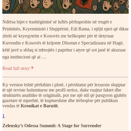
Ndërsa hijet e trashëgimisë së luftës përhapeshin në rrugët e
Prishtinës, Kryeministri i Shqipërisë, Edi Rama, i njëjti njeri që dikur
zbriti në kryeqytetin e Kosovës me helikopter për të detyruar
Kuvendin e Kosovës të krijonte Dhomat e Specializuara në Hagë,
këtë javë u shfaq si mbrojtës i papritur i atyre që sot janë të akuzuar
nga institucioni që ai …
Read full story
Ky version është përkthim i plotë, i përshtatur për lexuesin shqiptar
të një reviste hulumtuese me profil serioz, duke ruajtur faktet dhe
strukturën analitike të origjinalit, por me një stil që pasqyron gjuhën
gazetare të mprehtë, të kuptueshme dhe tërheqëse për publikun
vendas të
Kronikat e Barutit
.
1
Zelensky’s Odessa Summit: A Stage for Surrender