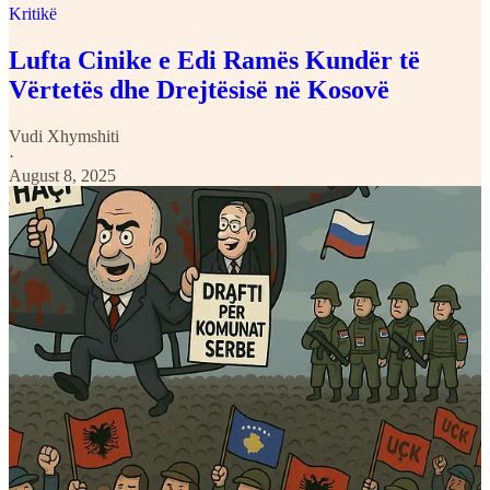
Kritikë
Lufta Cinike e Edi Ramës Kundër të
Vërtetës dhe Drejtësisë në Kosovë
Vudi Xhymshiti
·
August 8, 2025