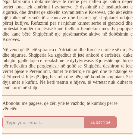
Nga fabrikimi i dokumenteve të rreme për naftën që kalon nëpër
portet tona, tek emërimi i zyrtareve të dyshimtë në institucionet e
sigurisë, dhe draftet që shkelin sovranitetin e Kosovës, çdo akt është
një thikë në zemër të aleancave dhe besimit që shqiptarët ndajnë
përtej kufijve. Refuzimi për t’i njohur krimet serbe si gjenocid dhe
protestat kundër drejtësisë kanë thelluar hendekun mes dy popujve
dhe kanë bërë Shqipërinë një pjesëmarrëse aktive në dobësimin e
Kosovës.
Në vend që të jetë spiranca e Adriatikut dhe forcë e qartë e së drejtës
dhe sigurisë, Shqipëria ka zgjedhur të jetë ankorë e errësirës, duke
mbajtur gjallë lojën e rrezikshme të dyfytyrësisë. Kjo është një thirrje
për reflektim dhe përgjegjësi: në qoftë se Shqipëria dëshiron të jetë
vërtet pjesë e Perëndimit, duhet të ndërrojë rrugën dhe të ndalojë së
shërbyeri si hije që djeg besimin dhe përçanë kombin shqiptar në të
dyja anët e kufirit. Në këtë teatrin e hijeve, të vërtetat nuk duhet të
jenë kurrë në shitje.
Abonohu me pagesë, që zëri ynë të vazhdoj të kumboj për të
vërtetën.
Subscribe