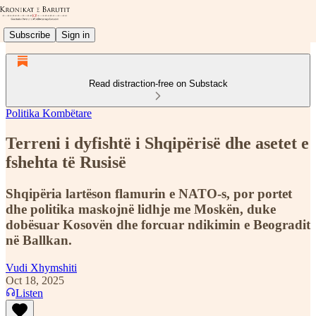
Subscribe
Sign in
Read distraction-free on Substack
Politika Kombëtare
Terreni i dyfishtë i Shqipërisë dhe asetet e
fshehta të Rusisë
Shqipëria lartëson flamurin e NATO-s, por portet
dhe politika maskojnë lidhje me Moskën, duke
dobësuar Kosovën dhe forcuar ndikimin e Beogradit
në Ballkan.
Vudi Xhymshiti
Oct 18, 2025
Listen