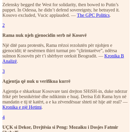
Zelensky begged the West for solidarity, then bowed to Putin’s
puppet. In Odessa, he didn’t defend sovereignty, he betrayed it.
Kosovo excluded, Vucic applauded. —
The GPC Politics
.
2
Rama nuk njeh gjenocidin serb në Kosovë
Një ditë para protestës, Rama rrëzoi rezolutën për njohjen e
gjenocidit; të nesërmen thirri turmat pro “çlirimtarëve”, ndërsa
sulmon Kosovën për t’i shërbyer oreksit Beogradit. —
Kronika B
Analizë
.
3
Agjentja që nuk u verifikua kurrë
Agjentja e shkarkuar Kosovare tani drejton SHiSH-in, duke ndezur
frikë për besnikërinë dhe ndikimin e huaj. Derisa Edi Rama hyn në
mandatin e tij të katërt, a e ka zëvendësuar shteti në hije atë real? —
Kronika e një Hetimi
.
4
UÇK si Dekor, Drejtësia si Peng: Mozaiku i Dosjes Fatmir