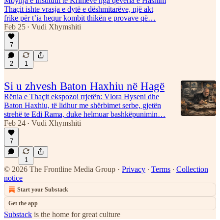
Mbyllja e Institutit të Krimeve nga qeveria e Hashim
Thaçit ishte vrasja e dytë e dëshmitarëve, një akt
frike për t’ia hequr kombit thikën e provave që…
Feb 25
Vudi Xhymshiti
•
7
2
1
Si u zhvesh Baton Haxhiu në Hagë
Rënia e Thaçit ekspozoi rrjetën: Vlora Hyseni dhe
Baton Haxhiu, të lidhur me shërbimet serbe, gjetën
strehë te Edi Rama, duke helmuar bashkëpunimin…
Feb 24
Vudi Xhymshiti
•
7
1
© 2026 The Frontline Media Group
·
Privacy
∙
Terms
∙
Collection
notice
Start your Substack
Get the app
Substack
is the home for great culture