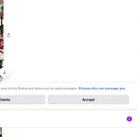
 Vudi Xhymshit, i cili me siguri më ka vëzhguar në mënyrë të paligjsh
se Xhymshiti “ka kohë që më sulmon me raporte të rreme” dhe se Xhyms
a e automjetit pranë hotelit ishte e “rastësishme” dhe ngriti një pyetje sug
m?”
në “nën direktiva serbe ruso” po krijoja raporte të rreme për të komplot
ailet edhe komunikimet e booking” që sipas tij e “fakton” praninë e tij
eprimtari të dokumentuar gazetarie, nuk ka redaksi, metodë verifikimi, 
 ndikimi dhe presioni. Ai ka bashkëpunuar me
Halit Sahitaj
, të cilin raport
tin, çështje që janë trajtuar publikisht nga gjetjet tona hulumtuese. Ç
r spiunazh për Serbinë
8
, si edhe përfshirje në shitjen e pamjeve të luftë
 kompromatit dhe shantazhit politik kundër redaksisë sonë, gjë që ne e 
 hetimet tona kanë ngritur pyetje serioze për veprimtari politike në shër
jnë Çekun nga çdo përkufizim si gazetar dhe e vendosin qartë në rolin e n
he në platformën
X
, këtë herë në anglisht. Ai shkroi se Vudi Xhymshiti, t
 ai kishte qëndruar në Tiranë disa ditë më parë. Në të dyja platformat ai 
k provon as identitet, as qëllim dhe as ndonjë veprim mbikëqyrjeje. Me