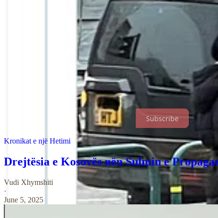
dokumentuar në komunikim dhe në publikime, jo një përfundim gjyqëso
mbi bazën e një fotografie dhe një pretendimi për rezervim hoteli, dhe 
Rendi i ngjarjeve dhe gjuha e përdorur duhen lexuar si një teknikë e 
Arendt paralajmëronte se metoda më e rrezikshme nuk është bindja, por
në agresor dhe pyetjen në krim.
Pikërisht kjo ndodhi këtu:
një insinuatë private u shndërrua në akuzë
disiplinimi i pyetjes, duke zhvendosur vëmendjen nga faktet te dyshimi
dhe të dëmshëm për të vërtetën.
KRONIKAT E BARUTIT është një publikim i mbështetur nga lexuesit. 
Subscribe
Kronikat e një Hetimi
Drejtësia e Kosovës nën Sulmin e Propaga
Vudi Xhymshiti
·
June 5, 2025