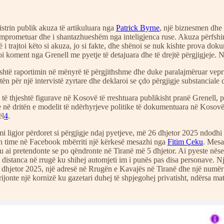
strin publik akuza të artikuluara nga
Patrick Byrne
, një biznesmen dhe a
omprometuar dhe i shantazhueshëm nga inteligjenca ruse. Akuza përfshin
i trajtoi këto si akuza, jo si fakte, dhe shënoi se nuk kishte prova doku
i koment nga Grenell me pyetje të detajuara dhe të drejtë përgjigjeje. N
htë raportimin në mënyrë të përgjithshme dhe duke paralajmëruar veprim
ën për një intervistë zyrtare dhe deklaroi se çdo përgjigje substanciale d
të thjeshtë figurave në Kosovë të rreshtuara publikisht pranë Grenell, 
dhe në dritën e modelit të ndërhyrjeve politike të dokumentuara në Kosov
ël
4
.
mi ligjor përdoret si përgjigje ndaj pyetjeve, më 26 dhjetor 2025 ndodhi
qen time në Facebook mbërriti një kërkesë mesazhi nga
Fitim Çeku
. Mesa
ku ai pretendonte se po qëndronte në Tiranë më 5 dhjetor. Ai pyeste nëse 
 distanca në rrugë ku shihej automjeti im i punës pas disa personave. N
6 dhjetor 2025, një adresë në Rrugën e Kavajës në Tiranë dhe një numër 
nte një kornizë ku gazetari duhej të shpjegohej privatisht, ndërsa materi