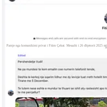
Pamje nga komunikimi privat i Fitim Çekut. Mesazhi i 26 dhjetorit 2025 në F
Më 27 dhjetor 2025 unë publikova shkrimin
5
“Surveillance as Threat
teknikë e njohur në operacione ndikimi ku vëzhgimi i pushtetit kthehet
lidhura me Grenell kishin përdorur talljen si instrument për ta delegjit
Pak minuta më pas Çeku e zhvendosi të njëjtën narrativë nga mesazhi 
Në një postim në Facebook të datës 27 dhjetor ai shkroi
7
“Vudi Xhymshiti, bashkëpunëtori i Jack Smith dhe Hages po m
Ai u drejtua me “Të dashur miq” dhe pretendoi se disa ditë më parë, ndë
një makine “me targa angleze.”