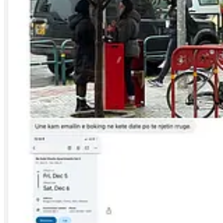
kërkesë publike për nënshtrim, duke e paraqitur si detyrim moral dhe 
Më 29 dhjetor unë iu përgjigja publikisht Fitim Çekut me një postim
9
spiunazh i paligjshëm dhe tentativë frikësimi. Po ashtu sqarova se vepr
te raportimi ynë që shpjegon se kush është Çeku dhe pse kjo çështje 
përmbysur hulumtimin gazetaresk dhe për të mbrojtur rrjete ndikimi k
ne e kishim përshkruar, duke lënë lexuesit të gjykojnë vetë mbi faktet.
Në një postim të dytë
10
, si përgjigje direkte ndaj shkrimit të tij në p
raportimi ynë
11
, të shkëputura nga konteksti dhe pa burim. Po ashtu, 
kanë ngritur shqetësime serioze për ndikim kriminal të lidhur me Rusi
“biznesmen”.
Më 30 dhjetor, postimi origjinal i Çekut në platformën X, të cilin ne