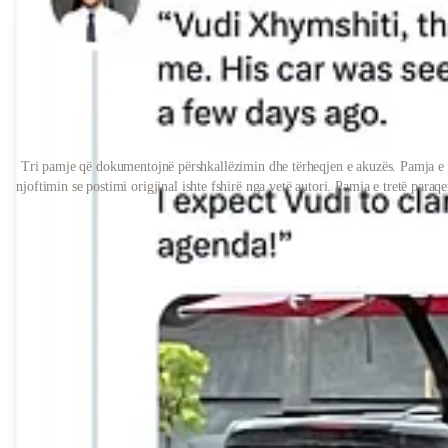
Tri pamje që dokumentojnë përshkallëzimin dhe tërheqjen e akuzës. Pamja e pa
njoftimin se postimi origjinal ishte fshirë nga vetë autori. Pamja e tretë par
Ky kalim nga një kërkesë private në një fushatë publike brenda minutas
ku bashkëngjitjet krijonin një histori të gatshme. Postimi publik i 27 dh
isha “bashkëpunëtor i Jack Smith dhe Hages” dhe insinuatën për “direkt
rreziku, me fjalë që ngjallin frikë dhe polarizim, si “i përndjekur,” “
Pjesa tjetër e rëndësishme është roli që Çeku luan brenda një ekosiste
zë që përdor pretendime të mëdha, simbolikë dhe insinuata për të formë
që prodhon një narrativë, e shpërndan shpejt atë në emër të gazetarisë
publikisht, qëllimi nuk është informimi i publikut. Qëllimi është krijimi
Për këtë arsye, redaksia jonë e trajton
Fitim Çekun
si operator politik 
delegjitimuar raportimin kritik, përfshirë Halit Sahitaj, Milaim Zeka d