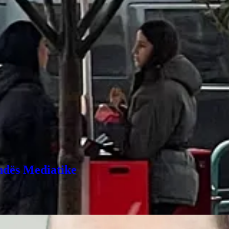
r. Ajo që mund të thuhet me siguri nga materiali i disponueshëm është
pastaj e lidhi atë akuzë me një narrativë politike që synon të më paraqe
njohur e presionit, e përshkruar gjerësisht nga autorë ndërkombëtarë q
 krijimi i një mjegulle ku e vërteta dhe gënjeshtra barazohen, ndërsa 
 publike, fotografia u kthye në “provë”, dhe gazetari u paraqit si kërcën
 i rremë. Kjo është arsyeja pse këto veprime duhen kuptuar jo si debat p
Për të marrë njoftime me email mbi postimet tona të ardhshme, abonu
ndës Mediatike