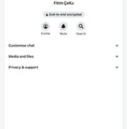
ekur nga akuza e rreme për “përndjekje”, nuk është gazetari, por
se në Mbretërinë e Bashkuar. Në të njëjtin reagim, i drejtova lexuesit
i pas raportimeve tona për Richard Grenell dhe përpjekjen për të
likimi ynë, Çeku e realizoi publikisht pikërisht përshkallëzimin që
mtuese si “ekskluzive” të tijat, duke përdorur materiale të marra nga
në e tij publike me Halit Sahitaj
12
, një figurë për të cilën raportimet
ë cilat e promovonte ose e paraqiste në mënyrë të rreme Sahitajin si
etë Çeku pa asnjë shpjegim publik.