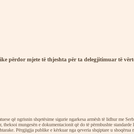
itike përdor mjete të thjeshta për ta delegjitimuar të vë
mtuese që ngrisnin shqetësime sigurie ngarkesa armësh të lidhur me Serb
r, theksoi mungesën e dokumentacionit që do të përmbushte standarde ligj
htarake. Përgjigjja publike e kërkuar nga qeveria shqiptare u shoqërua