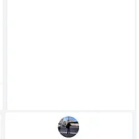
me.”
hiti “mbron Jack Smith dhe Hagen.”
jestive
uar kundër një gazetari. Ai pretendoi gjithashtu se kishte dërguar
 në hotel dhe praninë time aty.
burime të pavarura apo raportim publik sipas standardeve profesionale.
imet dhe hetimet tona e kanë identifikuar si operator të lidhur me
eku ka bashkëpunuar gjithashtu me
Milaim Zekën
, për të cilin kemi
s së Kosovës te prodhues serbë, të përdorura më pas për narrativa
kemi ekspozuar publikisht në prill. Çeku shfaqet gjithashtu si zë dhe
bim të interesave ruse në rajon dhe për akuza të rënda publike të
jë operatori politik që përdor akuza dhe insinuata si mjet presioni, jo
ë cilin e paraqiti si bashkëpunëtor të
Jack Smith
, po e “përndiqte”,
përdori të njëjtën fotografi rrugore, e cila paraqet një skenë urbane
gjithatë, postimi e shndërroi fotografinë në akuzë dhe akuzën në