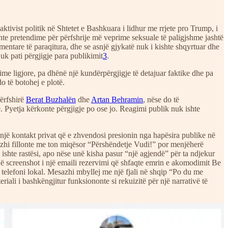
ktivist politik në Shtetet e Bashkuara i lidhur me rrjete pro Trump, i
te pretendime për përfshrije më veprime seksuale të paligjshme jashtë
mentare të paraqitura, dhe se asnjë gjykatë nuk i kishte shqyrtuar dhe
uk pati përgjigje para publikimit
3
.
e ligjore, pa dhënë një kundërpërgjigje të detajuar faktike dhe pa
o të botohej e plotë.
përfshirë
Berat Buzhalën
dhe
Artan Behramin
, nëse do të
ë. Pyetja kërkonte përgjigje po ose jo. Reagimi publik nuk ishte
 një kontakt privat që e zhvendosi presionin nga hapësira publike në
zhi fillonte me ton miqësor “Përshëndetje Vudi!” por menjëherë
ishte rastësi, apo nëse unë kisha pasur “një agjendë” për ta ndjekur
jë screenshot i një emaili rezervimi që shfaqte emrin e akomodimit Be
telefoni lokal. Mesazhi mbyllej me një fjali në shqip “Po du me
ali i bashkëngjitur funksiononte si rekuizitë për një narrativë të