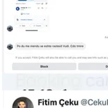
Njoftim i platformës X që konfirmon se postimi origjinal i Fitim
më poshtë.