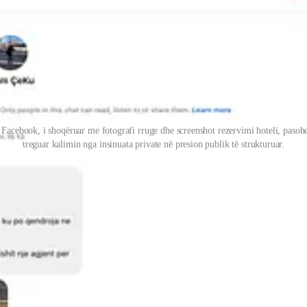
acebook, i shoqëruar me fotografi rruge dhe screenshot rezervimi hoteli, pasohet 
treguar kalimin nga insinuata private në presion publik të strukturuar.
: How Grenell’s Circle Turned Scrutiny Into Coercion” ku përshkruhej 
 në akuzë ndaj atij që pyet, duke e bërë gazetarin të duket si kërcënim. 
imuar pyetjen, dhe ku një kontakt privat i Çekut tentonte ta ndërtonte një
privat në hapësirën publike.
ë përndjek.”
rsa udhëtonte drejt një shteti evropian, ishte ndalur një natë në Tiranë 