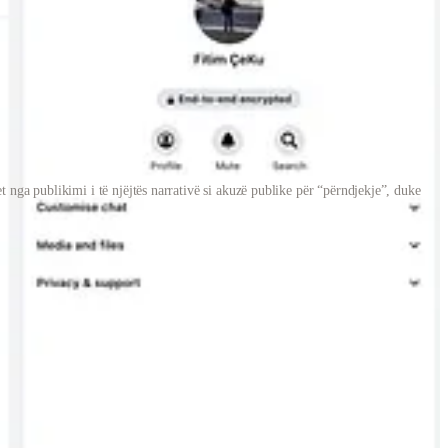
nga publikimi i të njëjtës narrativë si akuzë publike për “përndjekje”, duke
kronologjia e këtyre ngjarjeve dhe mekanizmi i përmbysjes
6
, një
Në të njëjtin shkrim u përshkrua edhe konteksti ku figura lokale të
 regjistër ku unë shfaqesha si vëzhgues dhe jo si reporter.
dhe rreth hotelit ku qëndronte kishte vërejtur “lëvizje të dyshimta” të