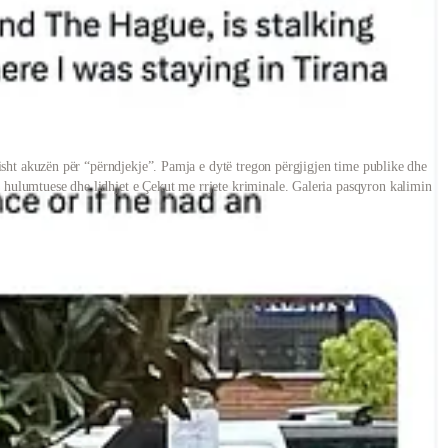
isht akuzën për “përndjekje”. Pamja e dytë tregon përgjigjen time publike dhe
na hulumtuese dhe lidhjet e Çekut me rrjete kriminale. Galeria pasqyron kalimin
 26 dhjetorit ndërtonte një kornizë ku unë duhej të jepja shpjegim dhe
i shtuar akuza të reja dhe lidhje politike, përfshirë pretendimin se unë
kologjike ku faktet nuk provohen, por ndërtohet një ndjesi faji dhe
igurë e angazhuar në mbrojtje dhe promovim politik të Grenell, dhe si
ova dhe kërkon sqarim me standarde verifikimi, por si operator politik
ë gazetar me “shërbime serbe” dhe me “komplote” pa prova të paraqitura
et me një akuzë që është dizajnuar të jetë e vështirë për t’u shuar.
ë të njohur për afërsi me ndërhyrje politike dhe përpjekje për ta
ë vërtetës. Ky është një vlerësim redaksional mbi sjelljen e