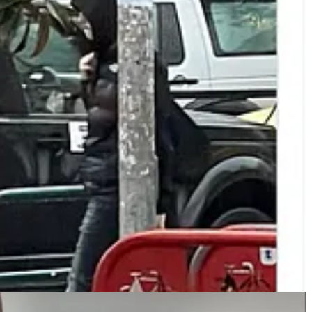
 se ai ndërtoi dhe publikoi një akuzë për “përndjekje” dhe “vëzhdim”
së si instrument i forcave armiqësore.
ë kanë analizuar propagandën dhe luftën psikologjike ruse. Hannah
Timothy Snyder shpjegon se përmbysja e fajit synon ta kthejë viktimën
im. Qëllimi i kësaj taktike nuk është verifikimi, por frikësimi dhe
ublik, por si aplikim i një modeli presioni të njohur, të dokumentuar
hu me ose pa pagesë për të përkrahur punën tonë.