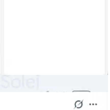
kumentimit të akuzës së rreme. Shiko për detaje Galerinë e plotë