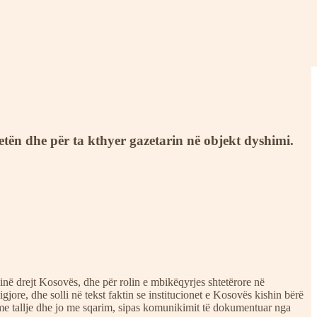
rtetën dhe për ta kthyer gazetarin në objekt dyshimi.
inë drejt Kosovës, dhe për rolin e mbikëqyrjes shtetërore në
ore, dhe solli në tekst faktin se institucionet e Kosovës kishin bërë
 me tallje dhe jo me sqarim, sipas komunikimit të dokumentuar nga