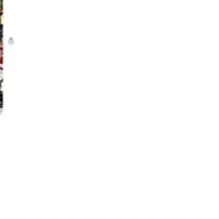
jo si pretendim që duhet provuar me fakte.
, ku theksova se fotografimi dhe ndjekja e një gazetari pa pëlqim, e ndj
imet e tij janë të dokumentuara dhe janë raportuar te autoritetet përkatë
ka rëndësi, duke dokumentuar ndërtimin e një narrative të rreme vëzhgim
riminale në Ballkan. Theksova gjithashtu se brenda pak minutash nga pub
latformën X, sqarova se Çeku kishte tentuar të paraqiste gjetjet tona hulu
iu referova dokumentimit tonë të raportuar mbi bashkëpunimin dhe afërsi
në. Pas këtij ekspozimi, siç kemi dokumentuar, Çeku fshiu postimet në t
 e kishim fotografuar dhe arkivuar për qëllime dokumentimi, u fshi nga v