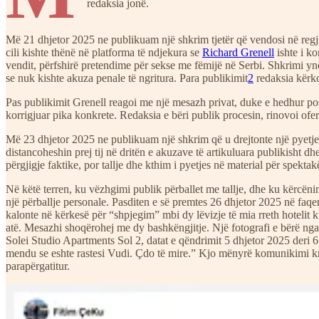
redaksia jonë.
Më 21 dhjetor 2025 ne publikuam një shkrim tjetër që vendosi në regji
cili kishte thënë në platforma të ndjekura se
Richard Grenell
ishte i k
vendit, përfshirë pretendime për sekse me fëmijë në Serbi. Shkrimi ynë 
se nuk kishte akuza penale të ngritura. Para publikimit
2
redaksia kërko
Pas publikimit Grenell reagoi me një mesazh privat, duke e hedhur pos
korrigjuar pika konkrete. Redaksia e bëri publik procesin, rinovoi ofert
Më 23 dhjetor 2025 ne publikuam një shkrim që u drejtonte një pyetje 
distancoheshin prej tij në dritën e akuzave të artikuluara publikisht 
përgjigje faktike, por tallje dhe kthim i pyetjes në material për spektak
Në këtë terren, ku vëzhgimi publik përballet me tallje, dhe ku kërcëni
një përballje personale. Pasditen e së premtes 26 dhjetor 2025 në fa
kalonte në kërkesë për “shpjegim” mbi dy lëvizje të mia rreth hotelit 
atë. Mesazhi shoqërohej me dy bashkëngjitje. Një fotografi e bërë nga
Solei Studio Apartments Sol 2, datat e qëndrimit 5 dhjetor 2025 deri 
mendu se eshte rastesi Vudi. Çdo të mire.” Kjo mënyrë komunikimi krijo
parapërgatitur.