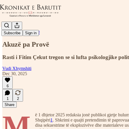
Koment dhe Analizë
Subscribe
Sign in
Akuzë pa Provë
Rasti i Fitim Çekut tregon se si lufta psikologjike pol
Vudi Xhymshiti
Dec 30, 2025
6
1
2
Share
M
ë 1 dhjetor 2025 redaksia jonë publikoi gjetje hulu
Shqipëri
1
. Shkrimi e quajti pretendimin të paprovua
disa sekuestrime të eksplozivëve dhe materialeve us