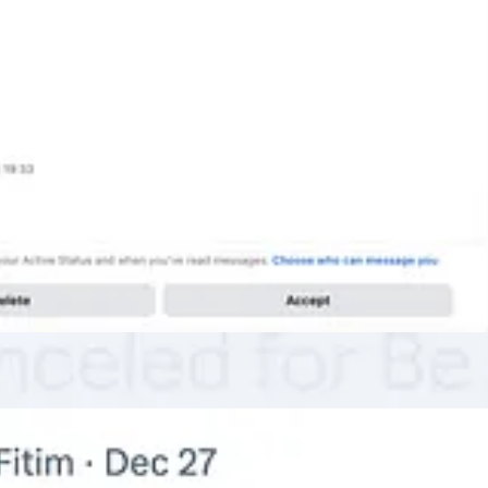
 Çekut është fshirë nga vetë autori, pas përgjigjes sime publike dhe do