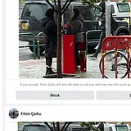
Më tej ai shkroi
“Sipas hulumtimeve dhe verifikimeve, makina rezulton të jetë e
Çeku e lidhi këtë pretendim me një sulm më të gjerë, duke shkruar 
Në të njëjtin postim ai bëri thirrje publike që unë të deklaroja se prani
“Çfarë kërkoi Vudi nga Londra në të njëjtën ditë afër hotelit ti
Ai shtoi se nëse nuk do të kishte sqarim, atëherë “lindin dyshime” se u
pyetje për sqarim dhe nuk kishte marrë përgjigje, dhe se posedonte “em
Për qartësi për lexuesin,
Fitim Çeku nuk është gazetar
. Ai nuk ka v
Çeku vepron si
operator politik
, i përfshirë drejtpërdrejt në rrjete
struktura ruse dhe me veprimtari subversive kundër aktivistëve anti Pu
dokumentuar lidhje me
Fatmir Shehollin
, i arrestuar dhe i akuzuar pë
akuzuese kundër UÇK. I njëjti rreth ka qenë i përfshirë në prodhimin e
mbrojtës i Richard Grenell, figurë ndaj së cilës media perëndimore dhe
raportuara. Këto lidhje, kjo sjellje dhe kjo mënyrë veprimi e përjashto
si kërkim të së vërtetës për t’i mbrojtur grupet kriminale.
Në të njëjtën ditë, më 27 dhjetor, Çeku e përsëriti të njëjtën akuzë ed
duke pretenduar se automjeti im ishte parë duke lëvizur rreth hotelit ku
me këmbësorë dhe një automjet të parkuar në sfond. Vetë fotografia nu