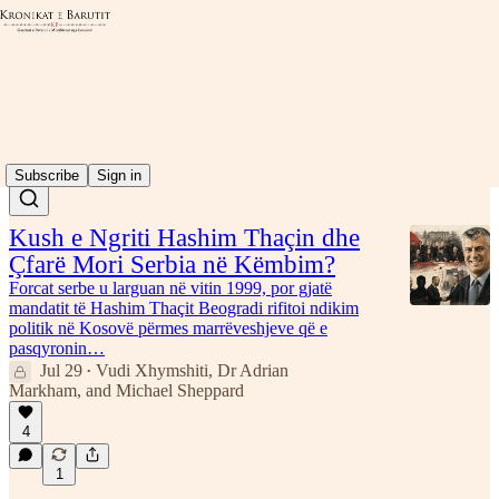
Sllobodan Millosheviq
Latest
Top
Discussions
Subscribe
Sign in
Kush e Ngriti Hashim Thaçin dhe
Çfarë Mori Serbia në Këmbim?
Forcat serbe u larguan në vitin 1999, por gjatë
mandatit të Hashim Thaçit Beogradi rifitoi ndikim
politik në Kosovë përmes marrëveshjeve që e
pasqyronin…
Jul 29
Vudi Xhymshiti
,
Dr Adrian
•
Markham
, and
Michael Sheppard
4
1