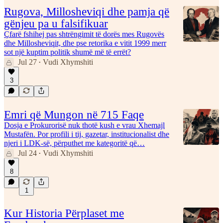
Rugova, Millosheviqi dhe pamja që
gënjeu pa u falsifikuar
Çfarë fshihej pas shtrëngimit të dorës mes Rugovës
dhe Millosheviqit, dhe pse retorika e vitit 1999 merr
sot një kuptim politik shumë më të errët?
Jul 27
Vudi Xhymshiti
•
3
Emri që Mungon në 715 Faqe
Dosja e Prokurorisë nuk thotë kush e vrau Xhemajl
Mustafën. Por profili i tij, gazetar, institucionalist dhe
njeri i LDK-së, përputhet me kategoritë që…
Jul 24
Vudi Xhymshiti
•
8
1
Kur Historia Përplaset me