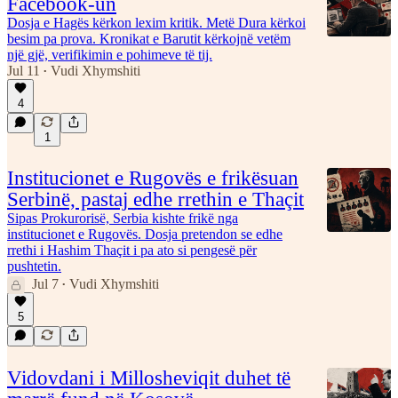
Facebook-un
Dosja e Hagës kërkon lexim kritik. Metë Dura kërkoi
besim pa prova. Kronikat e Barutit kërkojnë vetëm
një gjë, verifikimin e pohimeve të tij.
Jul 11
Vudi Xhymshiti
•
4
1
Institucionet e Rugovës e frikësuan
Serbinë, pastaj edhe rrethin e Thaçit
Sipas Prokurorisë, Serbia kishte frikë nga
institucionet e Rugovës. Dosja pretendon se edhe
rrethi i Hashim Thaçit i pa ato si pengesë për
pushtetin.
Jul 7
Vudi Xhymshiti
•
5
Vidovdani i Millosheviqit duhet të