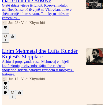
marrë fund në Kosovë
Gjatë shtatë viteve të fundit, Kosova i ndaloi
udhëheqësit serbë të vijnë në Vidovdan, duke e
shënuar një kthim sovran. Tani ky manifestim
kërcënues…
Jun 28
Vudi Xhymshiti
•
6
1
Lirim Mehmetaj dhe Lufta Kundër
Kujtesës Shqiptare
Ashtu si propaganda ruse, Mehmetaj e mbjell
konfuzionin, e zhvendos fajin dhe e përçan
shoqërinë, ndërsa paraqitet rrejshëm si mbrojtës i
historisë.
Jun 17
Vudi Xhymshiti
•
10
2