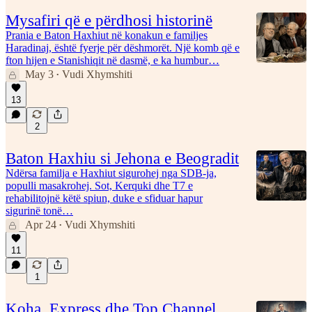
Mysafiri që e përdhosi historinë
Prania e Baton Haxhiut në konakun e familjes
Haradinaj, është fyerje për dëshmorët. Një komb që e
fton hijen e Stanishiqit në dasmë, e ka humbur…
May 3
Vudi Xhymshiti
•
13
2
Baton Haxhiu si Jehona e Beogradit
Ndërsa familja e Haxhiut sigurohej nga SDB-ja,
populli masakrohej. Sot, Kerquki dhe T7 e
rehabilitojnë këtë spiun, duke e sfiduar hapur
sigurinë tonë…
Apr 24
Vudi Xhymshiti
•
11
1
Koha, Express dhe Top Channel