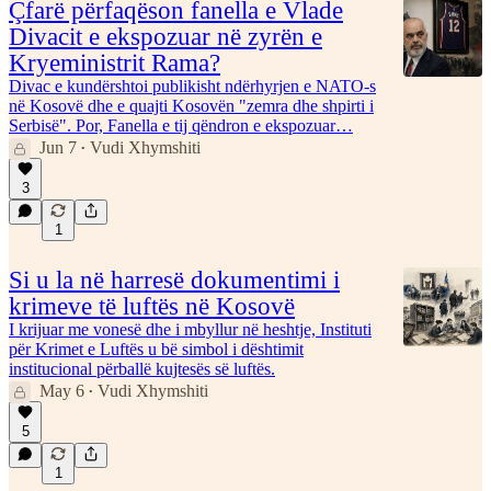
Çfarë përfaqëson fanella e Vlade
Divacit e ekspozuar në zyrën e
Kryeministrit Rama?
Divac e kundërshtoi publikisht ndërhyrjen e NATO-s
në Kosovë dhe e quajti Kosovën "zemra dhe shpirti i
Serbisë". Por, Fanella e tij qëndron e ekspozuar…
Jun 7
Vudi Xhymshiti
•
3
1
Si u la në harresë dokumentimi i
krimeve të luftës në Kosovë
I krijuar me vonesë dhe i mbyllur në heshtje, Instituti
për Krimet e Luftës u bë simbol i dështimit
institucional përballë kujtesës së luftës.
May 6
Vudi Xhymshiti
•
5
1